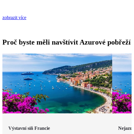
zobrazit více
Proč byste měli navštívit Azurové pobřeží
Výstavní síň Francie
Nejazur