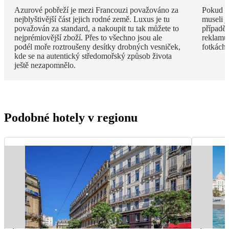
Azurové pobřeží je mezi Francouzi považováno za
Pokud v
nejblyštivější část jejich rodné země. Luxus je tu
museli j
považován za standard, a nakoupit tu tak můžete to
případě 
nejprémiovější zboží. Přes to všechno jsou ale
reklamu.
podél moře roztroušeny desítky drobných vesniček,
fotkách!
kde se na autentický středomořský způsob života
ještě nezapomnělo.
Podobné hotely v regionu