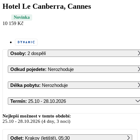
Hotel Le Canberra, Cannes
Novinka
10 159 Kč
Osoby
:
2 dospělí
Odkud pojedete
:
Nerozhoduje
Délka pobytu
:
Nerozhoduje
Termín
:
25.10 - 28.10.2026
Říjen 2026
Nejlepší možnost v tomto období:
25.10
-
28.10.2026
(4 dny, 3 noci)
PO
ÚT
ST
ČT
PÁ
SO
NE
Odlet
:
Krakov (letiště), 05:30