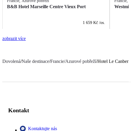
Francie
,
Azurové pobřeží
Francie
,
A
B&B Hotel Marseille Centre Vieux Port
Westmin
1 659 Kč
/os.
zobrazit více
Dovolená
/
Naše destinace
/
Francie
/
Azurové pobřeží
/
Hotel Le Canberr
Kontakt
Kontaktujte nás