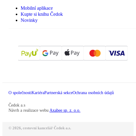
Mobilní aplikace
Kupte si knihu Čedok
Novinky
O společnosti
Kariéra
Partnerská sekce
Ochrana osobních údajů
Čedok a.s
Návrh a realizace webu
Axabee sp. z. o.o.
© 2026, cestovní kancelář Čedok a.s.