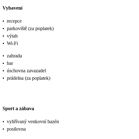
Vybavení
•
recepce
•
parkoviště (za poplatek)
•
výtah
•
Wi-Fi
•
zahrada
•
bar
•
úschovna zavazadel
•
prádelna (za poplatek)
Sport a zábava
•
vyhřívaný venkovní bazén
•
posilovna