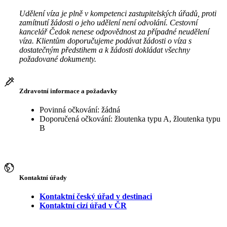
Udělení víza je plně v kompetenci zastupitelských úřadů, proti
zamítnutí žádosti o jeho udělení není odvolání. Cestovní
kancelář Čedok nenese odpovědnost za případné neudělení
víza. Klientům doporučujeme podávat žádosti o víza s
dostatečným předstihem a k žádosti dokládat všechny
požadované dokumenty.
Zdravotní informace a požadavky
Povinná očkování: žádná
Doporučená očkování: žloutenka typu A, žloutenka typu
B
Kontaktní úřady
Kontaktní český úřad v destinaci
Kontaktní cizí úřad v ČR