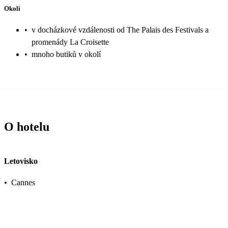
Okolí
•
v docházkové vzdálenosti od The Palais des Festivals a
promenády La Croisette
•
mnoho butiků v okolí
O hotelu
Letovisko
•
Cannes