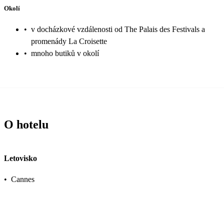
Okolí
•
v docházkové vzdálenosti od The Palais des Festivals a
promenády La Croisette
•
mnoho butiků v okolí
O hotelu
Letovisko
•
Cannes