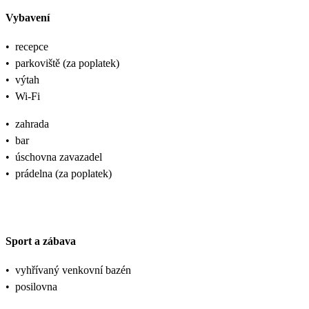
Vybavení
•
recepce
•
parkoviště (za poplatek)
•
výtah
•
Wi-Fi
•
zahrada
•
bar
•
úschovna zavazadel
•
prádelna (za poplatek)
Sport a zábava
•
vyhřívaný venkovní bazén
•
posilovna