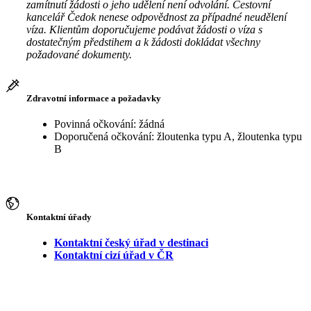
zamítnutí žádosti o jeho udělení není odvolání. Cestovní
kancelář Čedok nenese odpovědnost za případné neudělení
víza. Klientům doporučujeme podávat žádosti o víza s
dostatečným předstihem a k žádosti dokládat všechny
požadované dokumenty.
Zdravotní informace a požadavky
Povinná očkování: žádná
Doporučená očkování: žloutenka typu A, žloutenka typu
B
Kontaktní úřady
Kontaktní český úřad v destinaci
Kontaktní cizí úřad v ČR