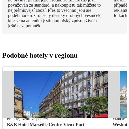
považován za standard, a nakoupit tu tak můžete to
případě 
nejprémiovější zboží. Přes to všechno jsou ale
reklamu.
podél moře roztroušeny desítky drobných vesniček,
fotkách!
kde se na autentický středomořský způsob života
ještě nezapomnělo.
Podobné hotely v regionu
Francie
,
Azurové pobřeží
Francie
,
A
B&B Hotel Marseille Centre Vieux Port
Westmin