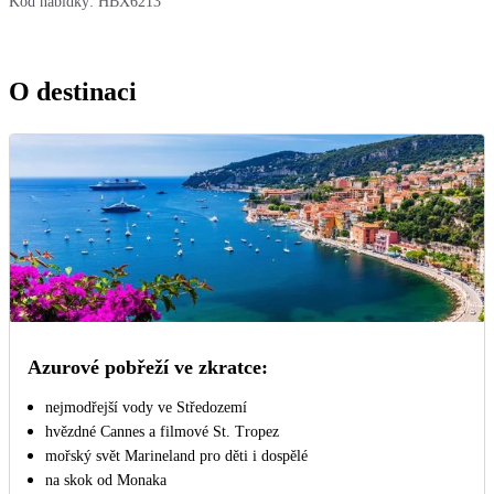
Kód nabídky:
HBX6213
O destinaci
Azurové pobřeží ve zkratce:
nejmodřejší vody ve Středozemí
hvězdné Cannes a filmové St. Tropez
mořský svět Marineland pro děti i dospělé
na skok od Monaka