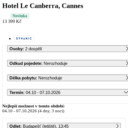
Hotel Le Canberra, Cannes
Novinka
13 399 Kč
Osoby
:
2 dospělí
Odkud pojedete
:
Nerozhoduje
Délka pobytu
:
Nerozhoduje
Termín
:
04.10 - 07.10.2026
Říjen 2026
Nejlepší možnost v tomto období:
04.10
-
07.10.2026
(4 dny, 3 noci)
PO
ÚT
ST
ČT
PÁ
SO
NE
Odlet
:
Budapešť (letiště), 13:45