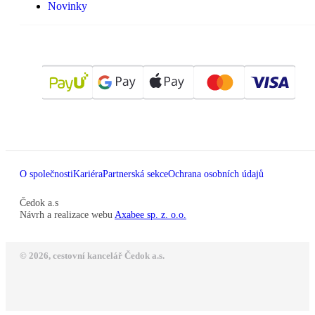
Novinky
O společnosti
Kariéra
Partnerská sekce
Ochrana osobních údajů
Čedok a.s
Návrh a realizace webu
Axabee sp. z. o.o.
© 2026, cestovní kancelář Čedok a.s.