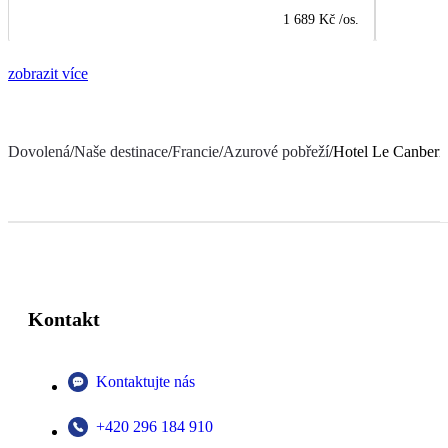
1 689 Kč
/os.
zobrazit více
Dovolená
/
Naše destinace
/
Francie
/
Azurové pobřeží
/
Hotel Le Canberr
Kontakt
Kontaktujte nás
+420 296 184 910