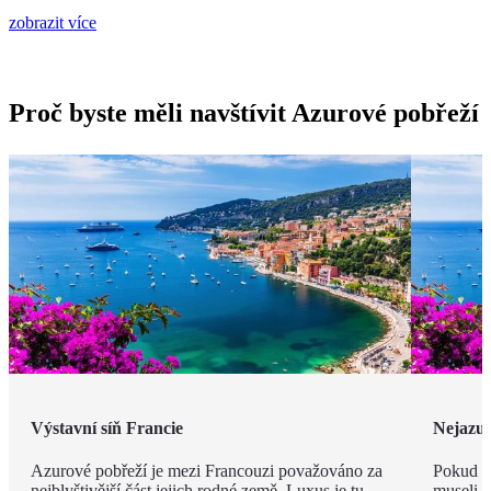
zobrazit více
Proč byste měli navštívit Azurové pobřeží
Výstavní síň Francie
Nejazur
Azurové pobřeží je mezi Francouzi považováno za
Pokud v
nejblyštivější část jejich rodné země. Luxus je tu
museli j