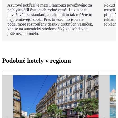
Azurové pobřeží je mezi Francouzi považováno za
Pokud v
nejblyštivější část jejich rodné země. Luxus je tu
museli j
považován za standard, a nakoupit tu tak můžete to
případě 
nejprémiovější zboží. Přes to všechno jsou ale
reklamu.
podél moře roztroušeny desítky drobných vesniček,
fotkách!
kde se na autentický středomořský způsob života
ještě nezapomnělo.
Podobné hotely v regionu