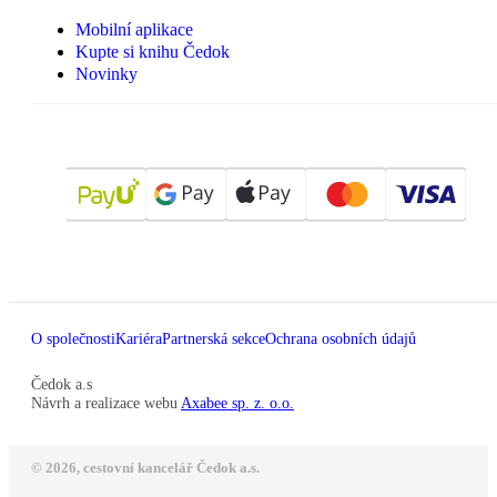
Mobilní aplikace
Kupte si knihu Čedok
Novinky
O společnosti
Kariéra
Partnerská sekce
Ochrana osobních údajů
Čedok a.s
Návrh a realizace webu
Axabee sp. z. o.o.
© 2026, cestovní kancelář Čedok a.s.