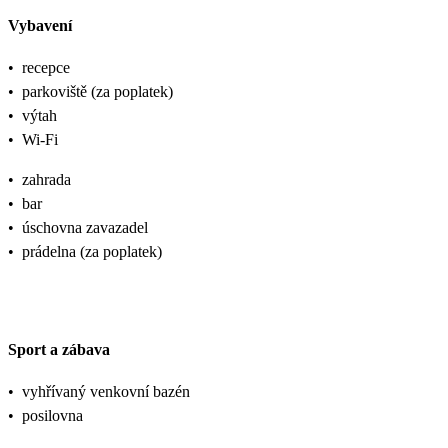
Vybavení
•
recepce
•
parkoviště (za poplatek)
•
výtah
•
Wi-Fi
•
zahrada
•
bar
•
úschovna zavazadel
•
prádelna (za poplatek)
Sport a zábava
•
vyhřívaný venkovní bazén
•
posilovna