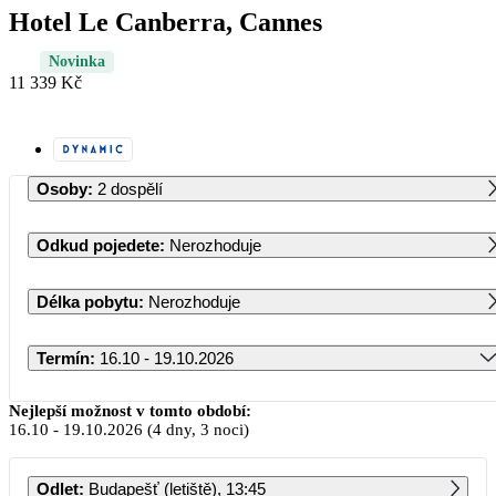
Hotel Le Canberra, Cannes
Novinka
11 339 Kč
Osoby
:
2 dospělí
Odkud pojedete
:
Nerozhoduje
Délka pobytu
:
Nerozhoduje
Termín
:
16.10 - 19.10.2026
Říjen 2026
Nejlepší možnost v tomto období:
16.10
-
19.10.2026
(4 dny, 3 noci)
PO
ÚT
ST
ČT
PÁ
SO
NE
Odlet
:
Budapešť (letiště), 13:45