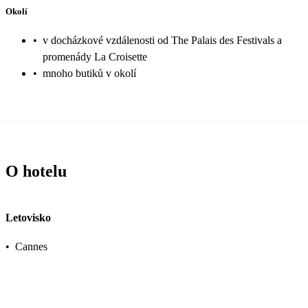
Okolí
•
v docházkové vzdálenosti od The Palais des Festivals a
promenády La Croisette
•
mnoho butiků v okolí
O hotelu
Letovisko
•
Cannes