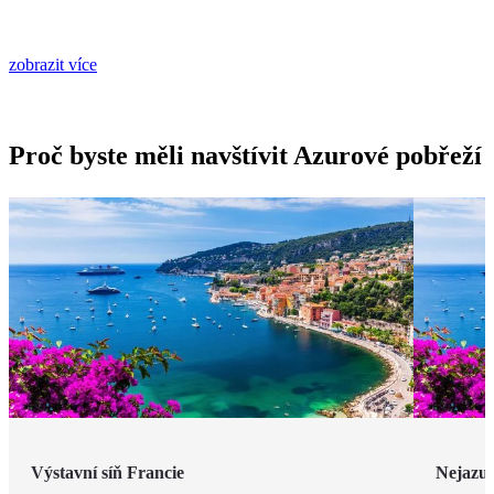
zobrazit více
Proč byste měli navštívit Azurové pobřeží
Výstavní síň Francie
Nejazur