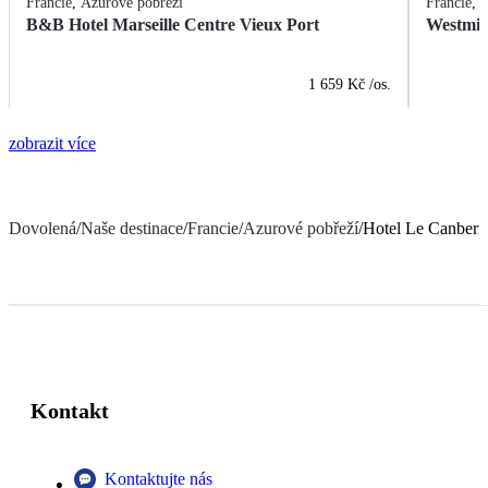
Francie
,
Azurové pobřeží
Francie
,
A
B&B Hotel Marseille Centre Vieux Port
Westmin
1 659 Kč
/os.
zobrazit více
Dovolená
/
Naše destinace
/
Francie
/
Azurové pobřeží
/
Hotel Le Canberr
Kontakt
Kontaktujte nás