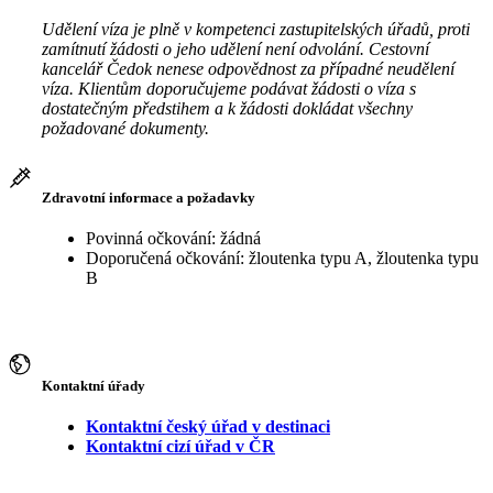
Udělení víza je plně v kompetenci zastupitelských úřadů, proti
zamítnutí žádosti o jeho udělení není odvolání. Cestovní
kancelář Čedok nenese odpovědnost za případné neudělení
víza. Klientům doporučujeme podávat žádosti o víza s
dostatečným předstihem a k žádosti dokládat všechny
požadované dokumenty.
Zdravotní informace a požadavky
Povinná očkování: žádná
Doporučená očkování: žloutenka typu A, žloutenka typu
B
Kontaktní úřady
Kontaktní český úřad v destinaci
Kontaktní cizí úřad v ČR