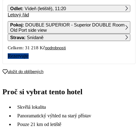
PO
ÚT
ST
ČT
PÁ
SO
NE
Odlet
:
Vídeň (letiště), 11:20
Letový řád
1
2
Pokoj
:
DOUBLE SUPERIOR - Superior DOUBLE Room
Old Port side view
3
4
5
6
7
8
9
Strava
:
Snídaně
Celkem:
31 218 Kč
podrobnosti
10
11
12
13
14
15
16
5 559
5 349
4 969
Rezervujte
17
18
19
20
21
22
23
7 779
5 209
5 209
5 279
15 609
9 879
4 609
uložit do oblíbených
24
25
26
27
28
29
30
7 139
4 809
7 459
5 049
5 349
11 729
4 649
Proč si vybrat tento hotel
31
Skvělá lokalita
Panoramatický výhled na starý přístav
Pouze 21 km od letiště