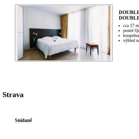
DOUBLE 
DOUBLE R
cca 17 
postel Q
koupelna
výhled n
Strava
Snídaně