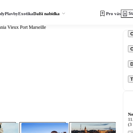
zdy
Plavby
Exotika
Další nabídka
Pro vás
St
nia Vieux Port Marseille
O
D
T
Ne
11
(3