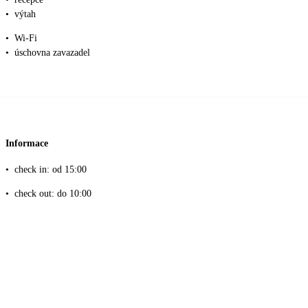
•
výtah
•
Wi-Fi
•
úschovna zavazadel
Informace
•
check in: od 15:00
•
check out: do 10:00