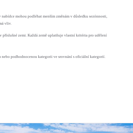
h v nabídce mohou podléhat menším změnám v důsledku sezónnosti,
á vliv.
v příslušné zemi. Každá země uplatňuje vlastní kritéria pro udělení
ebo podhodnocenou kategorii ve srovnání s oficiální kategorií.