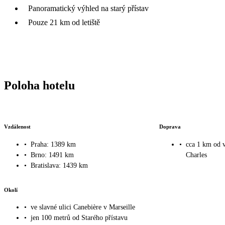
Panoramatický výhled na starý přístav
Pouze 21 km od letiště
Poloha hotelu
Vzdálenost
Doprava
•
Praha: 1389 km
•
cca 1 km od v
•
Brno: 1491 km
Charles
•
Bratislava: 1439 km
Okolí
•
ve slavné ulici Canebière v Marseille
•
jen 100 metrů od Starého přístavu