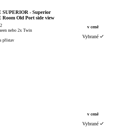
SUPERIOR - Superior
oom Old Port side view
m2
v ceně
ueen nebo 2x Twin
Vybrané
a přístav
v ceně
Vybrané