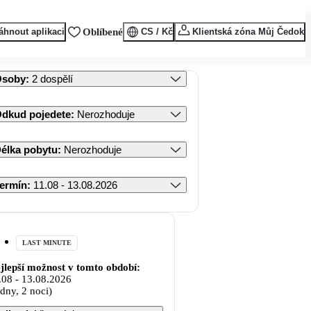
áhnout aplikaci
Oblíbené
CS / Kč
Klientská zóna Můj Čedok
Osoby
:
2 dospělí
dkud pojedete
:
Nerozhoduje
élka pobytu
:
Nerozhoduje
ermín
:
11.08 - 13.08.2026
LAST MINUTE
jlepší možnost v tomto období:
.08
-
13.08.2026
 dny, 2 noci)