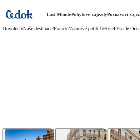
Last Minute
Pobytové zájezdy
Poznávací záje
více fotografií (15)
Dovolená
/
Naše destinace
/
Francie
/
Azurové pobřeží
/
Hotel Escale Ocea