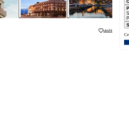
O
P
S
P
S
uložit
Ce
Re
e