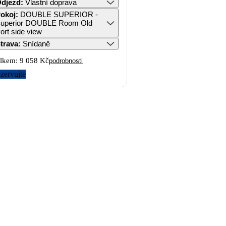
djezd
:
Vlastní doprava
okoj
:
DOUBLE SUPERIOR -
uperior DOUBLE Room Old
ort side view
trava
:
Snídaně
lkem:
9 058 Kč
podrobnosti
zervujte