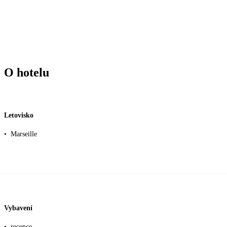
O hotelu
Letovisko
•
Marseille
Vybavení
•
recepce