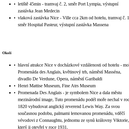
•
letiště 45min - tramvaj č. 2, směr Port Lympia, výstupní
zastávka Jean Medecin
•
vlaková zastávka Nice - Ville cca 2km od hotelu, tramvaj č. 1
směr Hospital Pasteur, výstupní zastávka Massena
Okolí
•
hlavní atrakce Nice v docházkové vzdálenosti od hotelu - mo
Promenáda des Anglais, květinový trh, náměstí Masséna,
divadlo De Verdune, Opera, náměstí Garibaldi
•
Henri Mattise Museum, Fine Atrs Museum
•
Promenada Des Anglais - je symbolem Nice a dala městu
mezinárodní image, Tuto promenádu podél moře nechal v ro
1820 vybudovat anglický reverend Lewis Way. Za svou
současnou podobu, palmami lemovanou promenádu, vděčí
vévodovi z Connaughtu, jednomu ze synů královny Viktorie,
který ji otevřel v roce 1931.