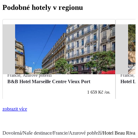
Podobné hotely v regionu
Francie
,
Azurové pobřeží
Francie
,
A
B&B Hotel Marseille Centre Vieux Port
Hotel L
1 659 Kč
/os.
zobrazit více
Dovolená
/
Naše destinace
/
Francie
/
Azurové pobřeží
/
Hotel Beau Rivag