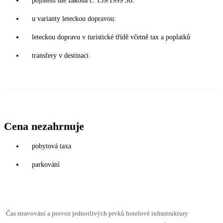
pojištění dle zákona č. 159/1999 Sb.
u varianty leteckou dopravou:
leteckou dopravu v turistické třídě včetně tax a poplatků
transfery v destinaci
Cena nezahrnuje
pobytová taxa
parkování
Čas stravování a provoz jednotlivých prvků hotelové infrastruktury