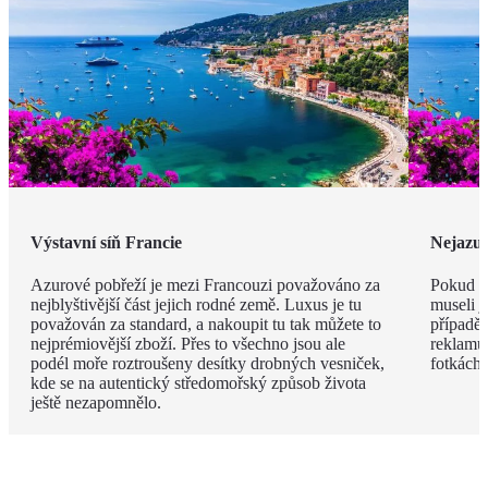
Výstavní síň Francie
Nejazur
Azurové pobřeží je mezi Francouzi považováno za
Pokud v
nejblyštivější část jejich rodné země. Luxus je tu
museli j
považován za standard, a nakoupit tu tak můžete to
případě 
nejprémiovější zboží. Přes to všechno jsou ale
reklamu.
podél moře roztroušeny desítky drobných vesniček,
fotkách!
kde se na autentický středomořský způsob života
ještě nezapomnělo.