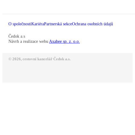
O společnosti
Kariéra
Partnerská sekce
Ochrana osobních údajů
Čedok a.s
Návrh a realizace webu
Axabee sp. z. o.o.
© 2026, cestovní kancelář Čedok a.s.