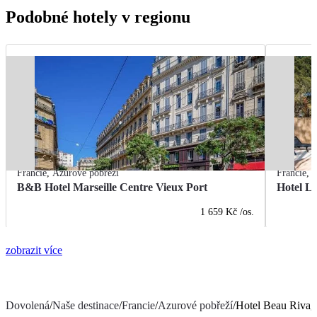
Podobné hotely v regionu
Francie
,
Azurové pobřeží
Francie
,
A
B&B Hotel Marseille Centre Vieux Port
Hotel L
1 659 Kč
/os.
zobrazit více
Dovolená
/
Naše destinace
/
Francie
/
Azurové pobřeží
/
Hotel Beau Rivag