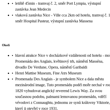
•
letiště 45min - tramvaj č. 2, směr Port Lympia, výstupní
zastávka Jean Medecin
•
vlaková zastávka Nice - Ville cca 2km od hotelu, tramvaj č. 1
směr Hospital Pasteur, výstupní zastávka Massena
Okolí
•
hlavní atrakce Nice v docházkové vzdálenosti od hotelu - mo
Promenáda des Anglais, květinový trh, náměstí Masséna,
divadlo De Verdune, Opera, náměstí Garibaldi
•
Henri Mattise Museum, Fine Atrs Museum
•
Promenada Des Anglais - je symbolem Nice a dala městu
mezinárodní image, Tuto promenádu podél moře nechal v ro
1820 vybudovat anglický reverend Lewis Way. Za svou
současnou podobu, palmami lemovanou promenádu, vděčí
vévodovi z Connaughtu, jednomu ze synů královny Viktorie,
který ji otevřel v roce 1931.