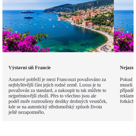
Výstavní síň Francie
Nejazur
Azurové pobřeží je mezi Francouzi považováno za
Pokud v
nejblyštivější část jejich rodné země. Luxus je tu
museli j
považován za standard, a nakoupit tu tak můžete to
případě 
nejprémiovější zboží. Přes to všechno jsou ale
reklamu.
podél moře roztroušeny desítky drobných vesniček,
fotkách!
kde se na autentický středomořský způsob života
ještě nezapomnělo.