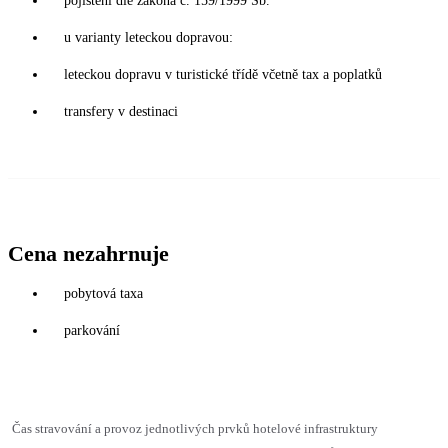
pojištění dle zákona č. 159/1999 Sb.
u varianty leteckou dopravou:
leteckou dopravu v turistické třídě včetně tax a poplatků
transfery v destinaci
Cena nezahrnuje
pobytová taxa
parkování
Čas stravování a provoz jednotlivých prvků hotelové infrastruktury