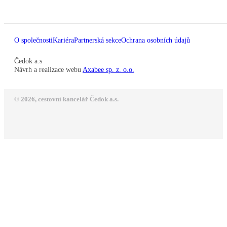
O společnosti
Kariéra
Partnerská sekce
Ochrana osobních údajů
Čedok a.s
Návrh a realizace webu
Axabee sp. z. o.o.
© 2026, cestovní kancelář Čedok a.s.