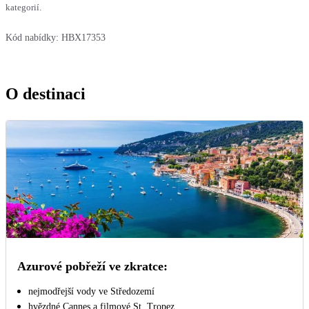
kategorií.
Kód nabídky:
HBX17353
O destinaci
Azurové pobřeží ve zkratce:
nejmodřejší vody ve Středozemí
hvězdné Cannes a filmové St. Tropez