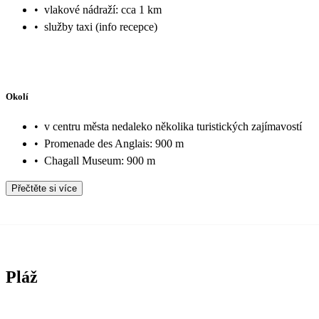
•
vlakové nádraží: cca 1 km
•
služby taxi (info recepce)
Okolí
•
v centru města nedaleko několika turistických zajímavostí
•
Promenade des Anglais: 900 m
•
Chagall Museum: 900 m
Přečtěte si více
Pláž