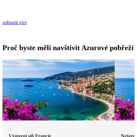
zobrazit více
Proč byste měli navštívit Azurové pobřeží
Výstavní síň Francie
Nejazur