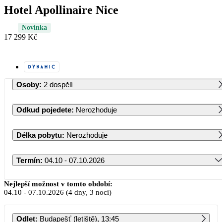
Hotel Apollinaire Nice
Novinka
17 299 Kč
Osoby
:
2 dospělí
Odkud pojedete
:
Nerozhoduje
Délka pobytu
:
Nerozhoduje
Termín
:
04.10 - 07.10.2026
Říjen 2026
Nejlepší možnost v tomto období:
04.10
-
07.10.2026
(4 dny, 3 noci)
PO
ÚT
ST
ČT
PÁ
SO
NE
Odlet
:
Budapešť (letiště), 13:45