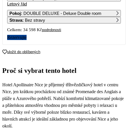
Letový řád
1
2
3
4
17 299
Pokoj
:
DOUBLE DELUXE - Deluxe Double room
Strava
:
Bez stravy
5
6
7
8
9
10
11
8 339
7 149
7 149
7 029
Celkem:
34 598 Kč
podrobnosti
12
13
14
15
16
17
18
Rezervujte
6 789
8 069
8 419
6 619
7 889
19
20
21
22
23
24
25
uložit do oblíbených
6 139
10 219
6 139
6 139
6 379
6 139
5 659
26
27
28
29
30
31
Proč si vybrat tento hotel
5 659
7 359
7 359
7 359
7 359
6 549
Hotel Apollinaire Nice je příjemný tříhvězdičkový hotel v centru
Nice, jen krátkou procházkou od známé Promenade des Anglais a
pláže u Azurového pobřeží. Nabízí komfortní klimatizované pokoje
a přátelskou atmosféru vhodnou pro městské pobyty i relaxaci u
moře. Díky své výborné poloze blízko restaurací, kaváren a
hlavních atrakcí je ideální základnou pro objevování Nice a jeho
okolí.