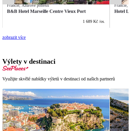
Francie
,
Azurové pobřeží
Francie
,
A
B&B Hotel Marseille Centre Vieux Port
Hotel L
1 689 Kč
/os.
zobrazit více
Výlety v destinaci
Využijte skvělé nabídky výletů v destinaci od našich partnerů