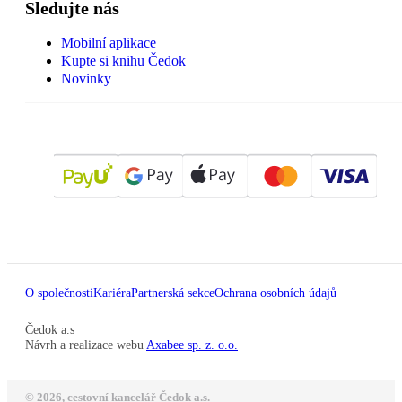
Sledujte nás
Mobilní aplikace
Kupte si knihu Čedok
Novinky
O společnosti
Kariéra
Partnerská sekce
Ochrana osobních údajů
Čedok a.s
Návrh a realizace webu
Axabee sp. z. o.o.
© 2026, cestovní kancelář Čedok a.s.