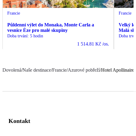
Francie
Francie
Půldenní výlet do Monaka, Monte Carla a
Velký k
vesnice Èze pro malé skupiny
Malá sk
Doba trvání
:
5 hodin
Doba trvá
1 514.81 Kč
/os.
Dovolená
/
Naše destinace
/
Francie
/
Azurové pobřeží
/
Hotel Apollinaire
Kontakt