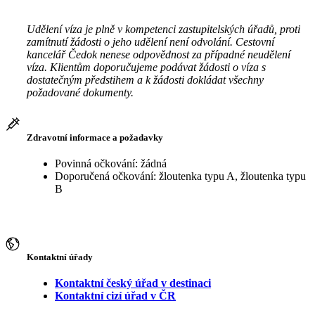
Udělení víza je plně v kompetenci zastupitelských úřadů, proti
zamítnutí žádosti o jeho udělení není odvolání. Cestovní
kancelář Čedok nenese odpovědnost za případné neudělení
víza. Klientům doporučujeme podávat žádosti o víza s
dostatečným předstihem a k žádosti dokládat všechny
požadované dokumenty.
Zdravotní informace a požadavky
Povinná očkování: žádná
Doporučená očkování: žloutenka typu A, žloutenka typu
B
Kontaktní úřady
Kontaktní český úřad v destinaci
Kontaktní cizí úřad v ČR