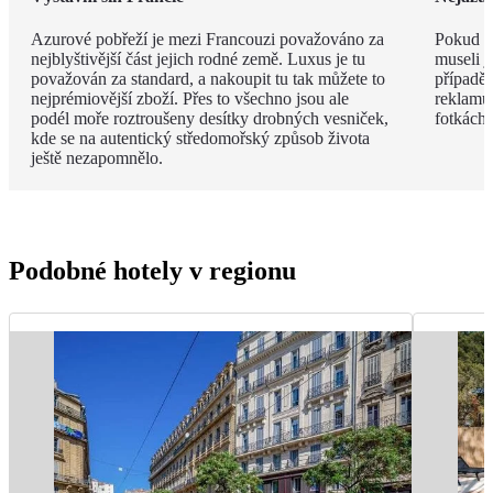
Azurové pobřeží je mezi Francouzi považováno za
Pokud v
nejblyštivější část jejich rodné země. Luxus je tu
museli j
považován za standard, a nakoupit tu tak můžete to
případě 
nejprémiovější zboží. Přes to všechno jsou ale
reklamu.
podél moře roztroušeny desítky drobných vesniček,
fotkách!
kde se na autentický středomořský způsob života
ještě nezapomnělo.
Podobné hotely v regionu