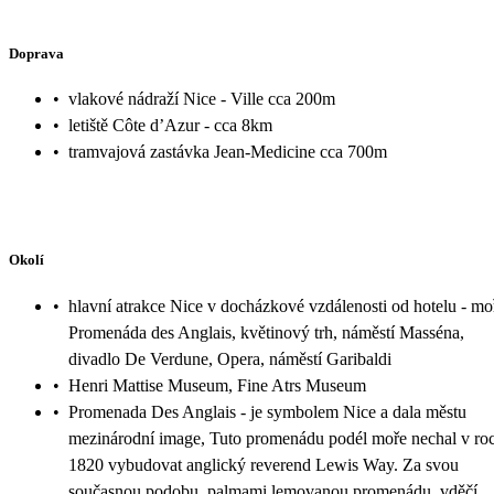
Doprava
•
vlakové nádraží Nice - Ville cca 200m
•
letiště Côte d’Azur - cca 8km
•
tramvajová zastávka Jean-Medicine cca 700m
Okolí
•
hlavní atrakce Nice v docházkové vzdálenosti od hotelu - mo
Promenáda des Anglais, květinový trh, náměstí Masséna,
divadlo De Verdune, Opera, náměstí Garibaldi
•
Henri Mattise Museum, Fine Atrs Museum
•
Promenada Des Anglais - je symbolem Nice a dala městu
mezinárodní image, Tuto promenádu podél moře nechal v ro
1820 vybudovat anglický reverend Lewis Way. Za svou
současnou podobu, palmami lemovanou promenádu, vděčí