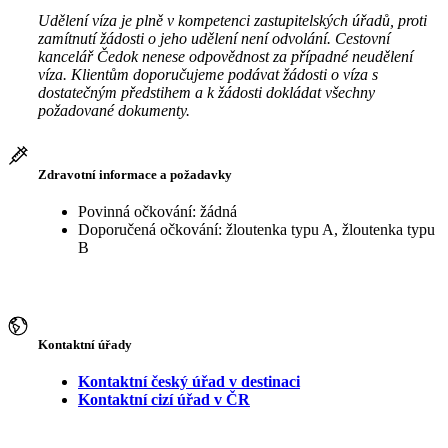
Udělení víza je plně v kompetenci zastupitelských úřadů, proti
zamítnutí žádosti o jeho udělení není odvolání. Cestovní
kancelář Čedok nenese odpovědnost za případné neudělení
víza. Klientům doporučujeme podávat žádosti o víza s
dostatečným předstihem a k žádosti dokládat všechny
požadované dokumenty.
Zdravotní informace a požadavky
Povinná očkování: žádná
Doporučená očkování: žloutenka typu A, žloutenka typu
B
Kontaktní úřady
Kontaktní český úřad v destinaci
Kontaktní cizí úřad v ČR