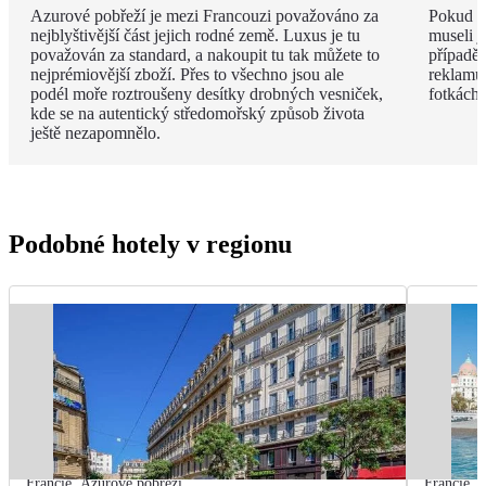
Azurové pobřeží je mezi Francouzi považováno za
Pokud v
nejblyštivější část jejich rodné země. Luxus je tu
museli j
považován za standard, a nakoupit tu tak můžete to
případě 
nejprémiovější zboží. Přes to všechno jsou ale
reklamu.
podél moře roztroušeny desítky drobných vesniček,
fotkách!
kde se na autentický středomořský způsob života
ještě nezapomnělo.
Podobné hotely v regionu
Francie
,
Azurové pobřeží
Francie
,
A