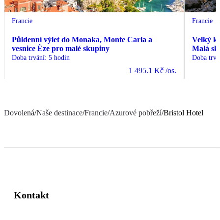
Francie
Francie
Půldenní výlet do Monaka, Monte Carla a
Velký k
vesnice Èze pro malé skupiny
Malá sk
Doba trvání
:
5 hodin
Doba trvá
1 495.1 Kč
/os.
Dovolená
/
Naše destinace
/
Francie
/
Azurové pobřeží
/
Bristol Hotel
Kontakt