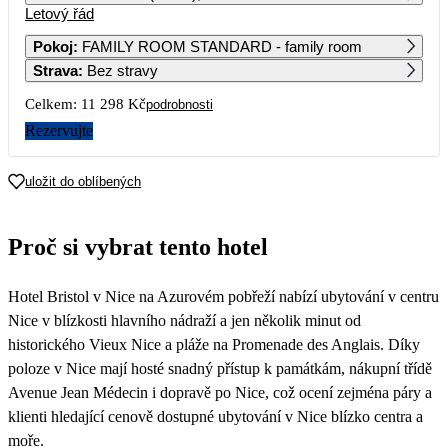
Letový řád
1
2
3
4
Pokoj
:
FAMILY ROOM STANDARD - family room
Strava
:
Bez stravy
5
6
7
8
9
10
11
4 099
4 159
4 219
3 599
2 979
Celkem:
11 298 Kč
podrobnosti
12
13
14
15
16
17
18
Rezervujte
2 979
2 979
2 979
3 039
3 109
3 039
2 979
19
20
21
22
23
24
25
uložit do oblíbených
2 979
5 649
2 979
3 039
3 109
2 919
2 729
26
27
28
29
30
31
Proč si vybrat tento hotel
2 729
2 729
2 729
2 919
3 109
2 549
Hotel Bristol v Nice na Azurovém pobřeží nabízí ubytování v centru
Nice v blízkosti hlavního nádraží a jen několik minut od
historického Vieux Nice a pláže na Promenade des Anglais. Díky
poloze v Nice mají hosté snadný přístup k památkám, nákupní třídě
Avenue Jean Médecin i dopravě po Nice, což ocení zejména páry a
klienti hledající cenově dostupné ubytování v Nice blízko centra a
moře.