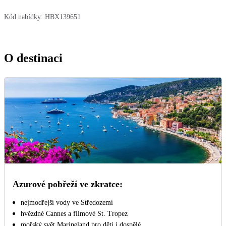
Kód nabídky:
HBX139651
O destinaci
Azurové pobřeží ve zkratce:
nejmodřejší vody ve Středozemí
hvězdné Cannes a filmové St. Tropez
mořský svět Marineland pro děti i dospělé