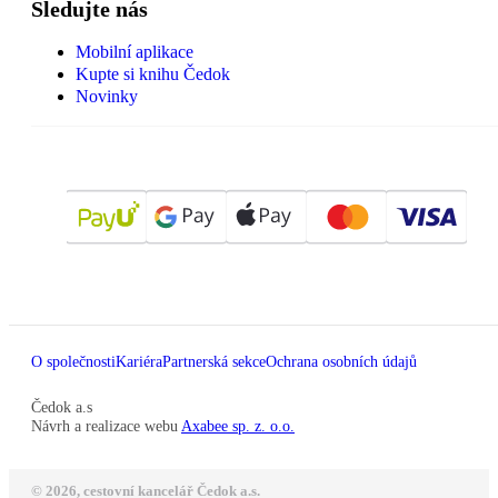
Sledujte nás
Mobilní aplikace
Kupte si knihu Čedok
Novinky
O společnosti
Kariéra
Partnerská sekce
Ochrana osobních údajů
Čedok a.s
Návrh a realizace webu
Axabee sp. z. o.o.
© 2026, cestovní kancelář Čedok a.s.