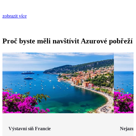
zobrazit více
Proč byste měli navštívit Azurové pobřeží
Výstavní síň Francie
Nejazur