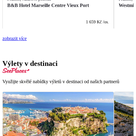
B&B Hotel Marseille Centre Vieux Port
Westmin
1 659 Kč
/os.
zobrazit více
Výlety v destinaci
Využijte skvělé nabídky výletů v destinaci od našich partnerů