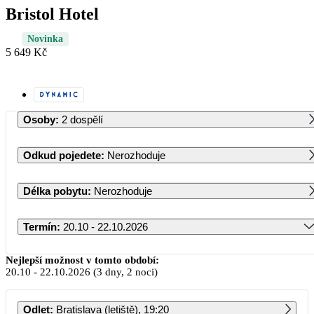
Bristol Hotel
Novinka
5 649 Kč
Osoby
:
2 dospělí
Odkud pojedete
:
Nerozhoduje
Délka pobytu
:
Nerozhoduje
Termín
:
20.10 - 22.10.2026
Říjen 2026
Nejlepší možnost v tomto období:
20.10
-
22.10.2026
(3 dny, 2 noci)
PO
ÚT
ST
ČT
PÁ
SO
NE
Odlet
:
Bratislava (letiště), 19:20