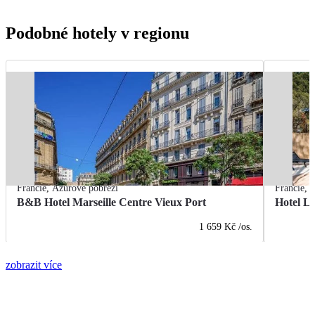
Podobné hotely v regionu
Francie
,
Azurové pobřeží
Francie
,
A
B&B Hotel Marseille Centre Vieux Port
Hotel L
1 659 Kč
/os.
zobrazit více