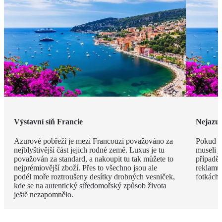
Výstavní síň Francie
Nejazur
Azurové pobřeží je mezi Francouzi považováno za
Pokud v
nejblyštivější část jejich rodné země. Luxus je tu
museli j
považován za standard, a nakoupit tu tak můžete to
případě 
nejprémiovější zboží. Přes to všechno jsou ale
reklamu.
podél moře roztroušeny desítky drobných vesniček,
fotkách!
kde se na autentický středomořský způsob života
ještě nezapomnělo.