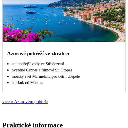
Azurové pobřeží ve zkratce:
nejmodřejší vody ve Středozemí
hvězdné Cannes a filmové St. Tropez
mořský svět Marineland pro děti i dospělé
na skok od Monaka
více o Azurovém pobřeží
Praktické informace