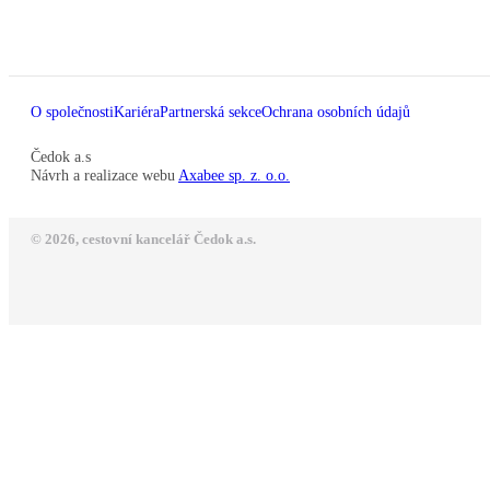
O společnosti
Kariéra
Partnerská sekce
Ochrana osobních údajů
Čedok a.s
Návrh a realizace webu
Axabee sp. z. o.o.
© 2026, cestovní kancelář Čedok a.s.