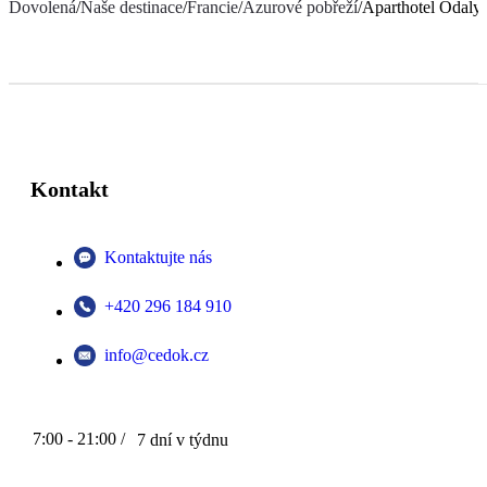
Dovolená
/
Naše destinace
/
Francie
/
Azurové pobřeží
/
Aparthotel Odaly
Kontakt
Kontaktujte nás
+420 296 184 910
info@cedok.cz
7:00 - 21:00 /
7 dní v týdnu