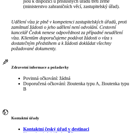
jsou k dispozici u příslušných úřadů třetí země
(ministerstvo zahraničních věcí, zastupitelský úřad).
Udělení víza je plně v kompetenci zastupitelských úřadů, proti
zamítnutí žádosti o jeho udělení není odvolání. Cestovní
kancelář Čedok nenese odpovědnost za případné neudělení
víza. Klientům doporučujeme podávat žádosti o víza s
dostatečným předstihem a k žádosti dokládat všechny
požadované dokumenty.
Zdravotní informace a požadavky
Povinná očkování: žádná
Doporučená očkování: žloutenka typu A, žloutenka typu
B
Kontaktní úřady
Kontaktní český úřad v destinaci