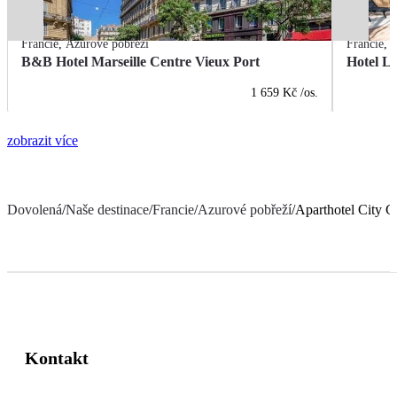
Francie
,
Azurové pobřeží
Francie
,
A
B&B Hotel Marseille Centre Vieux Port
Hotel L
1 659 Kč
/os.
zobrazit více
Dovolená
/
Naše destinace
/
Francie
/
Azurové pobřeží
/
Aparthotel City C
Kontakt