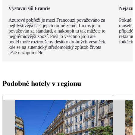
Výstavní síň Francie
Nejazur
Azurové pobřeží je mezi Francouzi považováno za
Pokud v
nejblyštivější část jejich rodné země. Luxus je tu
museli j
považován za standard, a nakoupit tu tak můžete to
případě 
nejprémiovější zboží. Přes to všechno jsou ale
reklamu.
podél moře roztroušeny desítky drobných vesniček,
fotkách!
kde se na autentický středomořský způsob života
ještě nezapomnělo.
Podobné hotely v regionu