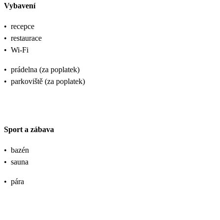
Vybavení
•
recepce
•
restaurace
•
Wi-Fi
•
prádelna (za poplatek)
•
parkoviště (za poplatek)
Sport a zábava
•
bazén
•
sauna
•
pára