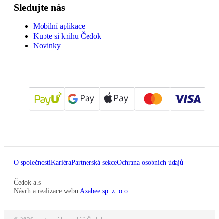
Sledujte nás
Mobilní aplikace
Kupte si knihu Čedok
Novinky
O společnosti
Kariéra
Partnerská sekce
Ochrana osobních údajů
Čedok a.s
Návrh a realizace webu
Axabee sp. z. o.o.