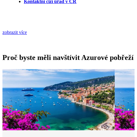
Kontaktní cizí úřad v ČR
zobrazit více
Proč byste měli navštívit Azurové pobřeží