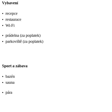
Vybavení
•
recepce
•
restaurace
•
Wi-Fi
•
prádelna (za poplatek)
•
parkoviště (za poplatek)
Sport a zábava
•
bazén
•
sauna
•
pára