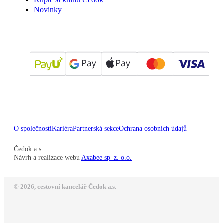
Novinky
O společnosti
Kariéra
Partnerská sekce
Ochrana osobních údajů
Čedok a.s
Návrh a realizace webu
Axabee sp. z. o.o.
© 2026, cestovní kancelář Čedok a.s.