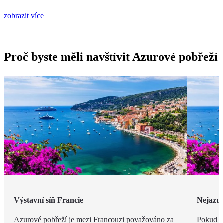
zobrazit více
Proč byste měli navštívit Azurové pobřeží
Výstavní síň Francie
Nejazur
Azurové pobřeží je mezi Francouzi považováno za
Pokud v