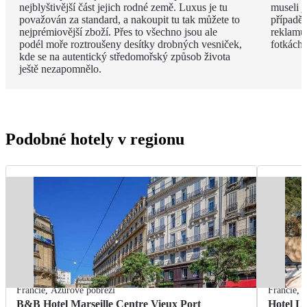
nejblyštivější část jejich rodné země. Luxus je tu
museli j
považován za standard, a nakoupit tu tak můžete to
případě 
nejprémiovější zboží. Přes to všechno jsou ale
reklamu.
podél moře roztroušeny desítky drobných vesniček,
fotkách!
kde se na autentický středomořský způsob života
ještě nezapomnělo.
Podobné hotely v regionu
Francie
,
Azurové pobřeží
Francie
,
A
B&B Hotel Marseille Centre Vieux Port
Hotel L