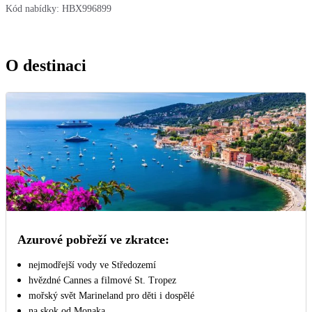
Kód nabídky:
HBX996899
O destinaci
Azurové pobřeží ve zkratce:
nejmodřejší vody ve Středozemí
hvězdné Cannes a filmové St. Tropez
mořský svět Marineland pro děti i dospělé
na skok od Monaka