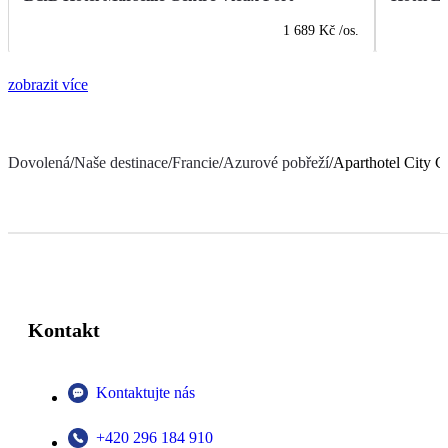
1 689 Kč
/os.
zobrazit více
Dovolená
/
Naše destinace
/
Francie
/
Azurové pobřeží
/
Aparthotel City C
Kontakt
Kontaktujte nás
+420 296 184 910