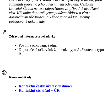
zamítnutí žádosti o jeho udělení není odvolání. Cestovní
kancelář Čedok nenese odpovědnost za případné neudělení
víza. Klientům doporučujeme podávat žádosti o víza s
dostatečným předstihem a k žádosti dokládat všechny
požadované dokumenty.
Zdravotní informace a požadavky
Povinná očkování: žádná
Doporučená očkování: žloutenka typu A, žloutenka typu
B
Kontaktní úřady
Kontaktní český úřad v destinaci
Kontaktní cizí úřad v ČR