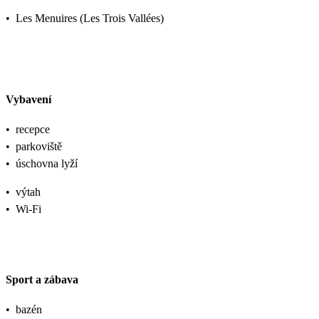
•
Les Menuires (Les Trois Vallées)
Vybavení
•
recepce
•
parkoviště
•
úschovna lyží
•
výtah
•
Wi-Fi
Sport a zábava
•
bazén