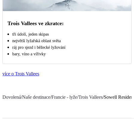
Trois Vallees ve zkratce:
tři údolí, jeden skipas
největší lyžařská oblast světa
ráj pro sjezd i běžecké lyžování
bary, víno a vířivky
více o Trois Vallees
Dovolená
/
Naše destinace
/
Francie - lyže
/
Trois Vallees
/
Sowell Residen