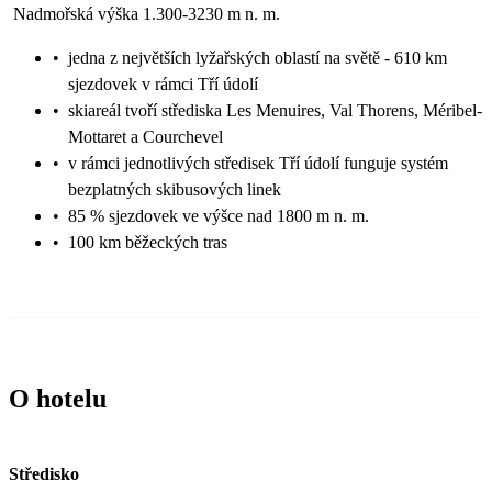
Nadmořská výška 1.300-3230 m n. m.
•
jedna z největších lyžařských oblastí na světě - 610 km
sjezdovek v rámci Tří údolí
•
skiareál tvoří střediska Les Menuires, Val Thorens, Méribel-
Mottaret a Courchevel
•
v rámci jednotlivých středisek Tří údolí funguje systém
bezplatných skibusových linek
•
85 % sjezdovek ve výšce nad 1800 m n. m.
•
100 km běžeckých tras
O hotelu
Středisko