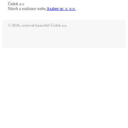
Čedok a.s
Návrh a realizace webu
Axabee sp. z. o.o.
© 2026, cestovní kancelář Čedok a.s.