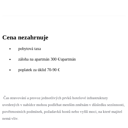
Cena nezahrnuje
pobytová taxa
záloha na apartmán 300 €/apartmán
poplatek za úklid 70-90 €
Čas stravování a provoz jednotlivých prvků hotelové infrastruktury
uvedených v nabídce mohou podléhat menším změnám v důsledku sezónnosti,
povětrnostních podmínek, požadavků hostů nebo vyšší moci, na které majitel
nemá vliv.