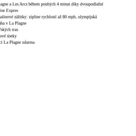
lagne a Les Arcs během pouhých 4 minut díky dvoupodlažní
ise Expres
nalinové zážitky: zipline rychlostí až 80 mph, olympijská
áha v La Plagne
ských tras
ové úseky
ci La Plagne zdarma