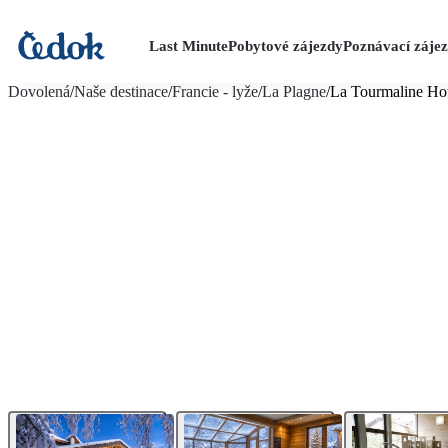
Last Minute
Pobytové zájezdy
Poznávací záje
více fotografií (11)
Dovolená
/
Naše destinace
/
Francie - lyže
/
La Plagne
/
La Tourmaline Ho