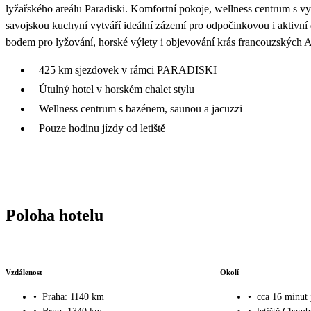
lyžařského areálu Paradiski. Komfortní pokoje, wellness centrum s vy
savojskou kuchyní vytváří ideální zázemí pro odpočinkovou i aktivn
bodem pro lyžování, horské výlety i objevování krás francouzských A
425 km sjezdovek v rámci PARADISKI
Útulný hotel v horském chalet stylu
Wellness centrum s bazénem, saunou a jacuzzi
Pouze hodinu jízdy od letiště
Poloha hotelu
Vzdálenost
Okolí
•
Praha: 1140 km
•
cca 16 minut 