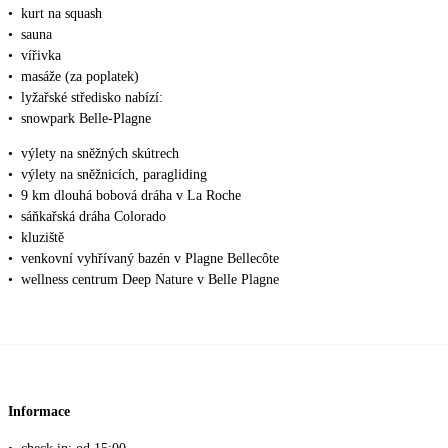
•
kurt na squash
•
sauna
•
vířivka
•
masáže (za poplatek)
•
lyžařské středisko nabízí:
•
snowpark Belle-Plagne
•
výlety na sněžných skútrech
•
výlety na sněžnicích, paragliding
•
9 km dlouhá bobová dráha v La Roche
•
sáňkařská dráha Colorado
•
kluziště
•
venkovní vyhřívaný bazén v Plagne Bellecôte
•
wellness centrum Deep Nature v Belle Plagne
Informace