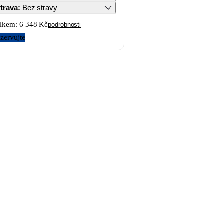
trava
:
Bez stravy
lkem:
6 348 Kč
podrobnosti
zervujte