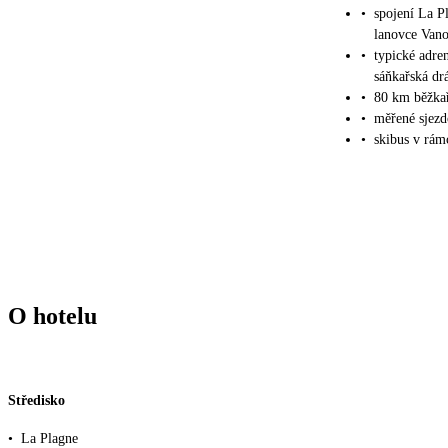
•
spojení La P
lanovce Vano
•
typické adre
sáňkařská dr
•
80 km běžkař
•
měřené sjezd
•
skibus v rám
O hotelu
Středisko
•
La Plagne