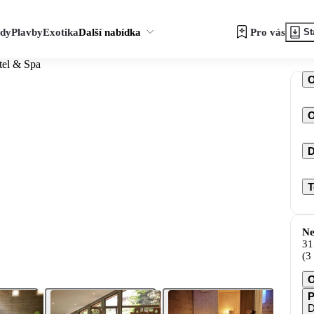
zdy
Plavby
Exotika
Další nabídka
Pro vás
St
tel & Spa
O
D
T
Ne
31
(3
O
P
D