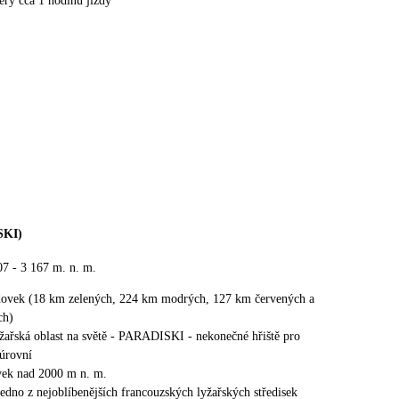
éry cca 1 hodinu jízdy
SKI)
7 - 3 167 m. n. m.
dovek (18 km zelených, 224 km modrých, 127 km červených a
ch)
lyžařská oblast na světě - PARADISKI - nekonečné hřiště pro
 úrovní
vek nad 2000 m n. m.
edno z nejoblíbenějších francouzských lyžařských středisek