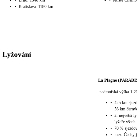
•
Brno: 1340 km
•
letiště Chamb
•
Bratislava: 1180 km
Lyžování
La Plagne (PARADI
nadmořská výška 1 20
•
425 km sjez
56 km černý
•
2. největší 
lyžaře všech
•
70 % sjezdo
•
mezi Čechy j