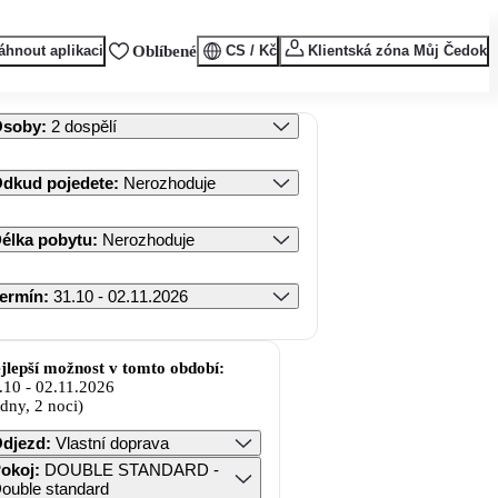
áhnout aplikaci
Oblíbené
CS / Kč
Klientská zóna Můj Čedok
Osoby
:
2 dospělí
dkud pojedete
:
Nerozhoduje
élka pobytu
:
Nerozhoduje
ermín
:
31.10 - 02.11.2026
jlepší možnost v tomto období:
.10
-
02.11.2026
 dny, 2 noci)
djezd
:
Vlastní doprava
okoj
:
DOUBLE STANDARD -
ouble standard