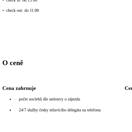
•
check in: od 15:00
•
check out: do 11:00
O ceně
Cena zahrnuje
Ce
počet noclehů dle smlouvy o zájezdu
24/7 služby česky mluvícího delegáta na telefonu