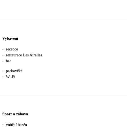
Vybavení
•
recepce
•
restaurace Les Airelles
•
bar
•
parkoviště
•
Wi-Fi
Sport a zábava
•
vnitřní bazén