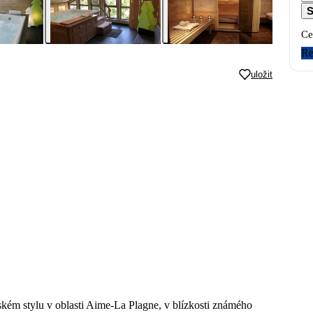
S
Ce
Re
uložit
kém stylu v oblasti Aime-La Plagne, v blízkosti známého