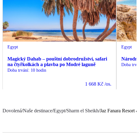
Egypt
Egypt
Magický Dahab – pouštní dobrodružství, safari
Národn
na čtyřkolkách a plavba po Modré laguně
Doba trvá
Doba trvání
:
10 hodin
1 668 Kč
/os.
Dovolená
/
Naše destinace
/
Egypt
/
Sharm el Sheikh
/
Jaz Fanara Resort 