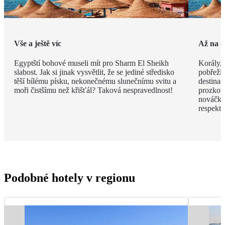
Vše a ještě víc
Až na 
Egyptští bohové museli mít pro Sharm El Sheikh
Korály,
slabost. Jak si jinak vysvětlit, že se jediné středisko
pobřeží.
těší bílému písku, nekonečnému slunečnímu svitu a
destinac
moři čistšímu než křišťál? Taková nespravedlnost!
prozkou
nováčků
respekt.
Podobné hotely v regionu