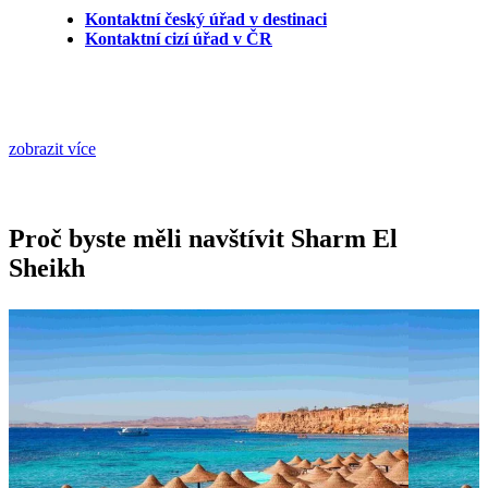
Kontaktní český úřad v destinaci
Kontaktní cizí úřad v ČR
zobrazit více
Proč byste měli navštívit Sharm El
Sheikh