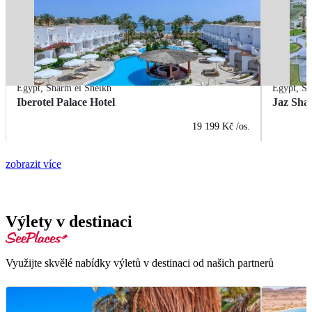
Egypt
,
Sharm el Sheikh
Egypt
,
Sh
Iberotel Palace Hotel
Jaz Sha
19 199 Kč
/os.
zobrazit více
Výlety v destinaci
Využijte skvělé nabídky výletů v destinaci od našich partnerů