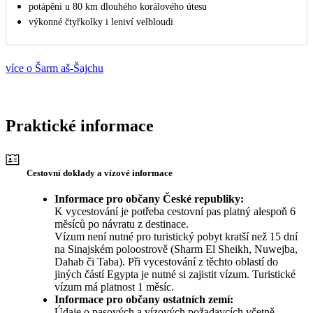
potápění u 80 km dlouhého korálového útesu
výkonné čtyřkolky i leniví velbloudi
více o Šarm aš-Šajchu
Praktické informace
Cestovní doklady a vízové informace
Informace pro občany České republiky:
K vycestování je potřeba cestovní pas platný alespoň 6
měsíců po návratu z destinace.
Vízum není nutné pro turistický pobyt kratší než 15 dní
na Sinajském poloostrově (Sharm El Sheikh, Nuwejba,
Dahab či Taba). Při vycestování z těchto oblastí do
jiných částí Egypta je nutné si zajistit vízum. Turistické
vízum má platnost 1 měsíc.
Informace pro občany ostatních zemí:
Údaje o pasových a vízových požadavcích včetně