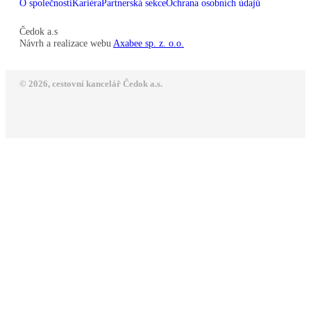
O společnosti
Kariéra
Partnerská sekce
Ochrana osobních údajů
Čedok a.s
Návrh a realizace webu
Axabee sp. z. o.o.
© 2026, cestovní kancelář Čedok a.s.