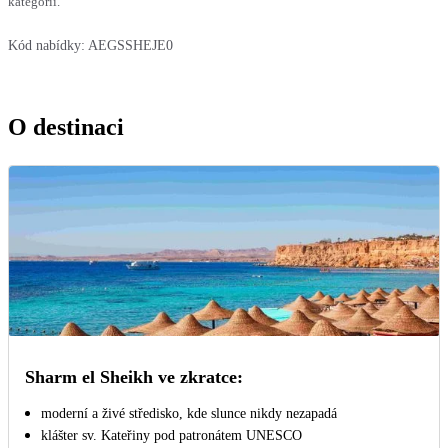
kategorií.
Kód nabídky:
AEGSSHEJE0
O destinaci
Sharm el Sheikh ve zkratce:
moderní a živé středisko, kde slunce nikdy nezapadá
klášter sv. Kateřiny pod patronátem UNESCO