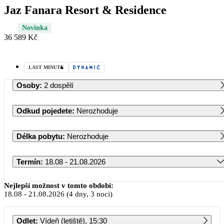
Jaz Fanara Resort & Residence
Novinka
36 589 Kč
LAST MINUTE
Osoby
:
2 dospělí
Odkud pojedete
:
Nerozhoduje
Délka pobytu
:
Nerozhoduje
Termín
:
18.08 - 21.08.2026
Srpen 2026
Nejlepší možnost v tomto období:
18.08
-
21.08.2026
(4 dny, 3 noci)
PO
ÚT
ST
ČT
PÁ
SO
NE
Odlet
:
Vídeň (letiště), 15:30