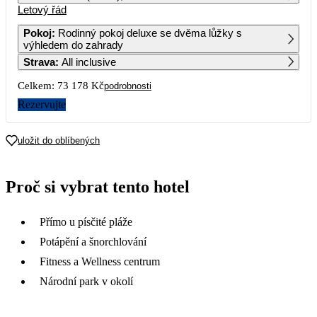
Letový řád
1
2
Pokoj
:
Rodinný pokoj deluxe se dvěma lůžky s
výhledem do zahrady
3
4
5
6
7
8
9
Strava
:
All inclusive
Celkem:
73 178 Kč
podrobnosti
10
11
12
13
14
15
16
Rezervujte
17
18
19
20
21
22
23
36 589
28 259
29 899
21 859
23 039
uložit do oblíbených
24
25
26
27
28
29
30
21 519
36 129
25 829
25 519
20 289
20 009
Proč si vybrat tento hotel
31
21 159
Přímo u písčité pláže
Potápění a šnorchlování
Fitness a Wellness centrum
Národní park v okolí