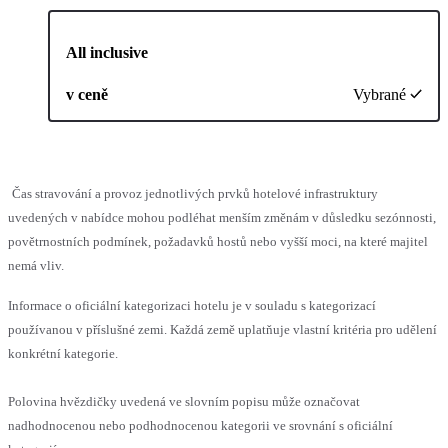
All inclusive
v ceně
Vybrané
Čas stravování a provoz jednotlivých prvků hotelové infrastruktury
uvedených v nabídce mohou podléhat menším změnám v důsledku sezónnosti,
povětrnostních podmínek, požadavků hostů nebo vyšší moci, na které majitel
nemá vliv.
Informace o oficiální kategorizaci hotelu je v souladu s kategorizací
používanou v příslušné zemi. Každá země uplatňuje vlastní kritéria pro udělení
konkrétní kategorie.
Polovina hvězdičky uvedená ve slovním popisu může označovat
nadhodnocenou nebo podhodnocenou kategorii ve srovnání s oficiální