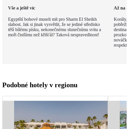
Vše a ještě víc
Až na 
Egyptští bohové museli mít pro Sharm El Sheikh
Korály,
slabost. Jak si jinak vysvětlit, že se jediné středisko
pobřeží.
těší bílému písku, nekonečnému slunečnímu svitu a
destinac
moři čistšímu než křišťál? Taková nespravedlnost!
prozkou
nováčků
respekt.
Podobné hotely v regionu