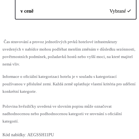
v ceně
Vybrané
Čas stravování a provoz jednotlivých prvků hotelové infrastruktury
uvedených v nabídce mohou podléhat menším změnám v důsledku sezónnosti,
povětrnostních podmínek, požadavků hostů nebo vyšší moci, na které majitel
nemá vliv.
Informace o oficiální kategorizaci hotelu je v souladu s kategorizací
používanou v příslušné zemi. Každá země uplatňuje vlastní kritéria pro udělení
konkrétní kategorie.
Polovina hvězdičky uvedená ve slovním popisu může označovat
nadhodnocenou nebo podhodnocenou kategorii ve srovnání s oficiální
kategorií.
Kód nabídky:
AEGSSH11PU