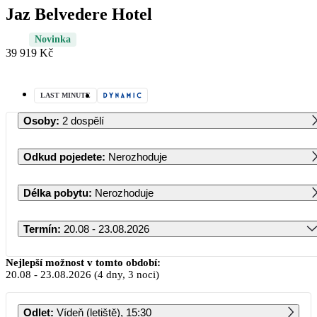
Jaz Belvedere Hotel
Novinka
39 919 Kč
LAST MINUTE
Osoby
:
2 dospělí
Odkud pojedete
:
Nerozhoduje
Délka pobytu
:
Nerozhoduje
Termín
:
20.08 - 23.08.2026
Srpen 2026
Nejlepší možnost v tomto období:
20.08
-
23.08.2026
(4 dny, 3 noci)
PO
ÚT
ST
ČT
PÁ
SO
NE
Odlet
:
Vídeň (letiště), 15:30