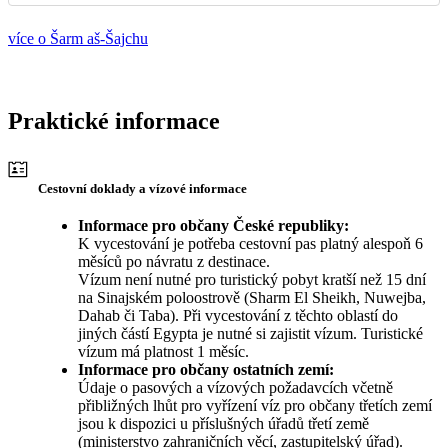
více o Šarm aš-Šajchu
Praktické informace
Cestovní doklady a vízové informace
Informace pro občany České republiky:
K vycestování je potřeba cestovní pas platný alespoň 6
měsíců po návratu z destinace.
Vízum není nutné pro turistický pobyt kratší než 15 dní
na Sinajském poloostrově (Sharm El Sheikh, Nuwejba,
Dahab či Taba). Při vycestování z těchto oblastí do
jiných částí Egypta je nutné si zajistit vízum. Turistické
vízum má platnost 1 měsíc.
Informace pro občany ostatních zemí:
Údaje o pasových a vízových požadavcích včetně
přibližných lhůt pro vyřízení víz pro občany třetích zemí
jsou k dispozici u příslušných úřadů třetí země
(ministerstvo zahraničních věcí, zastupitelský úřad).