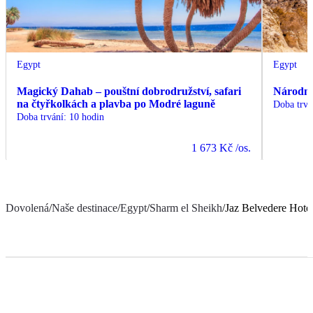
Egypt
Egypt
Magický Dahab – pouštní dobrodružství, safari
Národn
na čtyřkolkách a plavba po Modré laguně
Doba trvá
Doba trvání
:
10 hodin
1 673 Kč
/os.
Dovolená
/
Naše destinace
/
Egypt
/
Sharm el Sheikh
/
Jaz Belvedere Hote