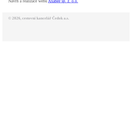
Návrh a realizace webu
Axabee sp. z. o.o.
© 2026, cestovní kancelář Čedok a.s.