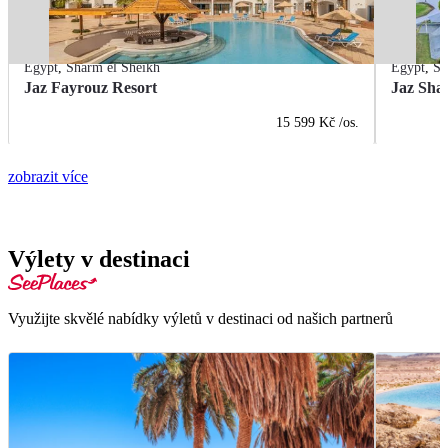
Egypt
,
Sharm el Sheikh
Egypt
,
Sh
Jaz Fayrouz Resort
Jaz Sha
15 599 Kč
/os.
zobrazit více
Výlety v destinaci
Využijte skvělé nabídky výletů v destinaci od našich partnerů