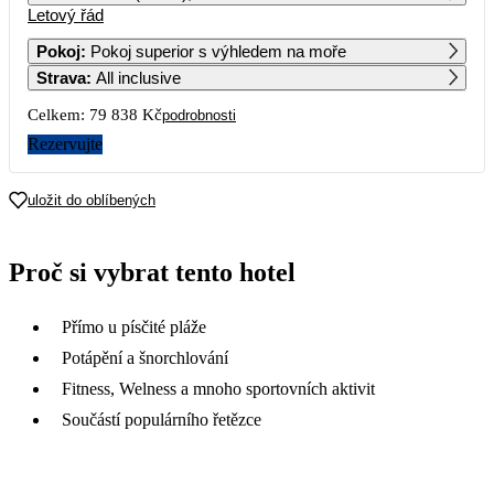
Letový řád
1
2
Pokoj
:
Pokoj superior s výhledem na moře
Strava
:
All inclusive
3
4
5
6
7
8
9
Celkem:
79 838 Kč
podrobnosti
10
11
12
13
14
15
16
Rezervujte
17
18
19
20
21
22
23
uložit do oblíbených
39 919
32 559
29 889
22 829
24
25
26
27
28
29
30
Proč si vybrat tento hotel
22 259
37 169
25 779
25 579
20 269
20 069
31
Přímo u písčité pláže
20 069
Potápění a šnorchlování
Fitness, Welness a mnoho sportovních aktivit
Součástí populárního řetězce