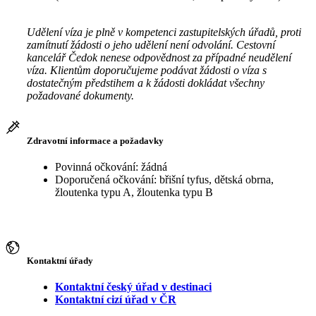
Udělení víza je plně v kompetenci zastupitelských úřadů, proti
zamítnutí žádosti o jeho udělení není odvolání. Cestovní
kancelář Čedok nenese odpovědnost za případné neudělení
víza. Klientům doporučujeme podávat žádosti o víza s
dostatečným předstihem a k žádosti dokládat všechny
požadované dokumenty.
Zdravotní informace a požadavky
Povinná očkování: žádná
Doporučená očkování: břišní tyfus, dětská obrna,
žloutenka typu A, žloutenka typu B
Kontaktní úřady
Kontaktní český úřad v destinaci
Kontaktní cizí úřad v ČR