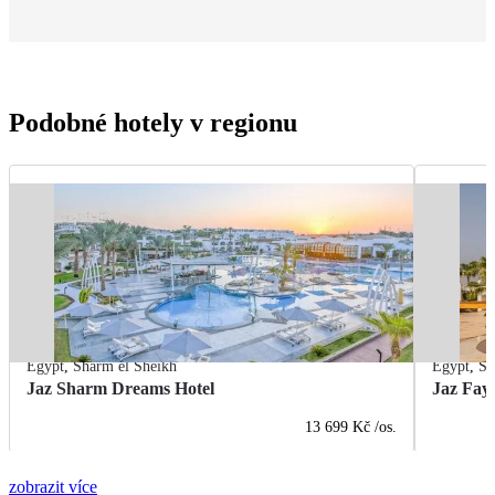
Podobné hotely v regionu
Egypt
,
Sharm el Sheikh
Egypt
,
Sh
Jaz Sharm Dreams Hotel
Jaz Fay
13 699 Kč
/os.
zobrazit více