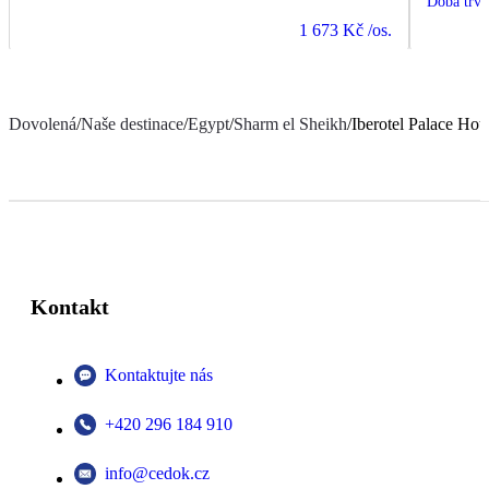
Doba trvá
1 673 Kč
/os.
Dovolená
/
Naše destinace
/
Egypt
/
Sharm el Sheikh
/
Iberotel Palace Hote
Kontakt
Kontaktujte nás
+420 296 184 910
info@cedok.cz