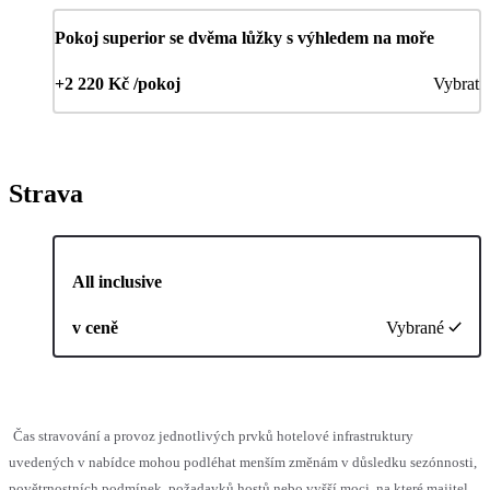
Pokoj superior se dvěma lůžky s výhledem na moře
+2 220 Kč /pokoj
Vybrat
Strava
All inclusive
v ceně
Vybrané
Čas stravování a provoz jednotlivých prvků hotelové infrastruktury
uvedených v nabídce mohou podléhat menším změnám v důsledku sezónnosti,
povětrnostních podmínek, požadavků hostů nebo vyšší moci, na které majitel