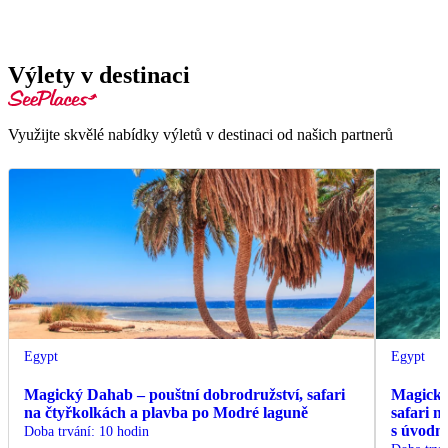
Výlety v destinaci
Využijte skvělé nabídky výletů v destinaci od našich partnerů
Egypt
Egypt
Magický Dahab – pouštní dobrodružství, safari
Magický
na čtyřkolkách a plavba po Modré laguně
safari n
s úvodn
Doba trvání
:
10 hodin