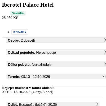
Iberotel Palace Hotel
Novinka
28 959 Kč
Osoby
:
2 dospělí
Odkud pojedete
:
Nerozhoduje
Délka pobytu
:
Nerozhoduje
Termín
:
09.10 - 12.10.2026
Říjen 2026
Nejlepší možnost v tomto období:
09.10
-
12.10.2026
(4 dny, 3 noci)
PO
ÚT
ST
ČT
PÁ
SO
NE
Odlet
:
Budapešť (letiště), 20:35