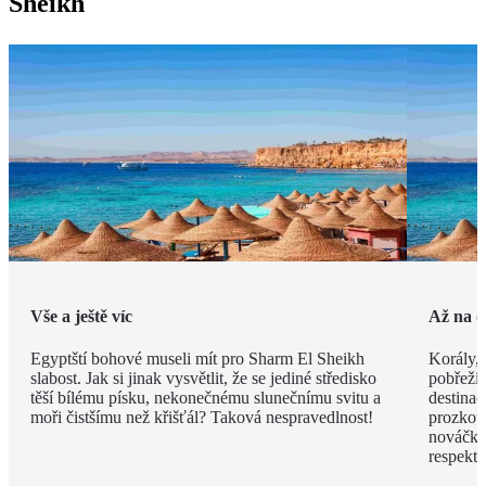
Sheikh
Vše a ještě víc
Až na 
Egyptští bohové museli mít pro Sharm El Sheikh
Korály,
slabost. Jak si jinak vysvětlit, že se jediné středisko
pobřeží.
těší bílému písku, nekonečnému slunečnímu svitu a
destinac
moři čistšímu než křišťál? Taková nespravedlnost!
prozkou
nováčků
respekt.