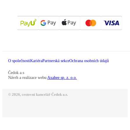
O společnosti
Kariéra
Partnerská sekce
Ochrana osobních údajů
Čedok a.s
Návrh a realizace webu
Axabee sp. z. o.o.
© 2026, cestovní kancelář Čedok a.s.