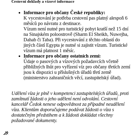
Cestovní doklady a vízové informace
Informace pro občany České republiky:
K vycestování je potřeba cestovní pas platný alespoň 6
měsíců po návratu z destinace.
Vízum není nutné pro turistický pobyt kratší než 15 dní
na Sinajském poloostrově (Sharm El Sheikh, Nuwejba,
Dahab či Taba). Při vycestování z těchto oblastí do
jiných částí Egypta je nutné si zajistit vízum. Turistické
vízum má platnost 1 měsíc.
Informace pro občany ostatních zemí:
Údaje o pasových a vízových požadavcích včetně
přibližných lhůt pro vyřízení víz pro občany třetích zemí
jsou k dispozici u příslušných úřadů třetí země
(ministerstvo zahraničních věcí, zastupitelský úřad).
Udělení víza je plně v kompetenci zastupitelských úřadů, proti
zamítnutí žádosti o jeho udělení není odvolání. Cestovní
kancelář Čedok nenese odpovědnost za případné neudělení
víza. Klientům doporučujeme podávat žádosti o víza s
dostatečným předstihem a k žádosti dokládat všechny
požadované dokumenty.