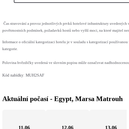
Čas stravování a provoz jednotlivých prvků hotelové infrastruktury uvedenýc
povětrnostních podmínek, požadavků hostů nebo vyšší moci, na které majitel nem
Informace o oficiální kategorizaci hotelu je v souladu s kategorizací používanou 
kategorie.
Polovina hvězdičky uvedená ve slovním popisu může označovat nadhodnocenou n
Kód nabídky:
MUH2SAF
Aktuální počasí - Egypt, Marsa Matrouh
11.06
12.06
13.06