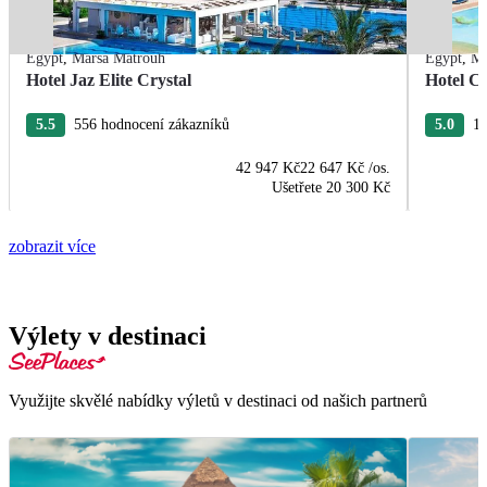
Egypt
,
Marsa Matrouh
Egypt
,
Ma
Hotel Jaz Elite Crystal
Hotel C
5.5
556 hodnocení zákazníků
5.0
19
42 947 Kč
22 647 Kč
/os.
Ušetřete
20 300 Kč
zobrazit více
Výlety v destinaci
Využijte skvělé nabídky výletů v destinaci od našich partnerů