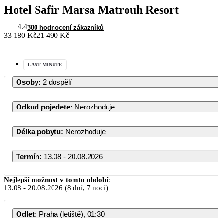
Hotel Safir Marsa Matrouh Resort
4.4
300 hodnocení zákazníků
33 180 Kč
21 490 Kč
LAST MINUTE
Osoby
:
2 dospělí
Odkud pojedete
:
Nerozhoduje
Délka pobytu
:
Nerozhoduje
Termín
:
13.08 - 20.08.2026
Srpe
Nejlepší možnost v tomto období:
13.08
-
20.08.2026
(8 dní, 7 nocí)
PO
ÚT
ST
Odlet
:
Praha (letiště), 01:30