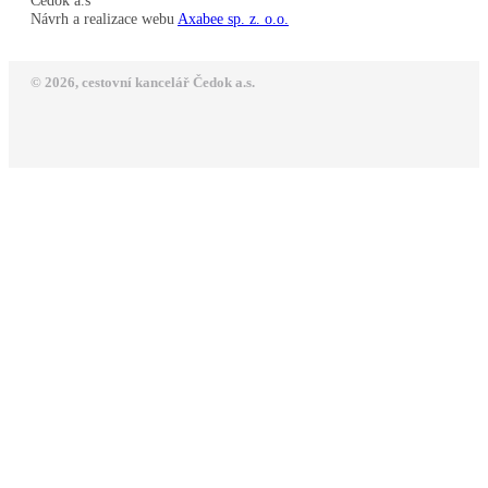
Čedok a.s
Návrh a realizace webu
Axabee sp. z. o.o.
© 2026, cestovní kancelář Čedok a.s.