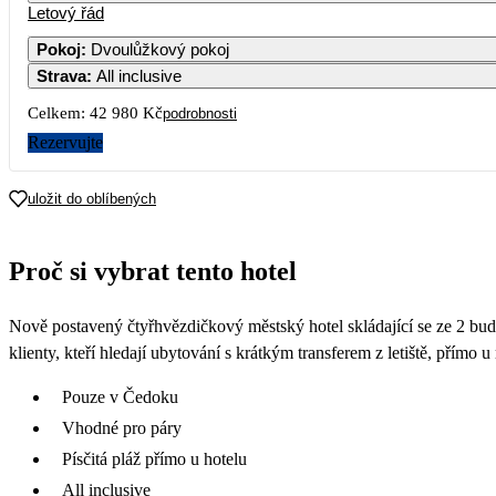
Letový řád
Pokoj
:
Dvoulůžkový pokoj
Strava
:
All inclusive
3
4
5
Celkem:
42 980 Kč
podrobnosti
10
11
12
Rezervujte
2
17
18
19
uložit do oblíbených
23 690
2
24
25
26
Proč si vybrat tento hotel
23 390
2
31
Nově postavený čtyřhvězdičkový městský hotel skládající se ze 2 bu
21 190
klienty, kteří hledají ubytování s krátkým transferem z letiště, přímo u
Pouze v Čedoku
Vhodné pro páry
Písčitá pláž přímo u hotelu
All inclusive