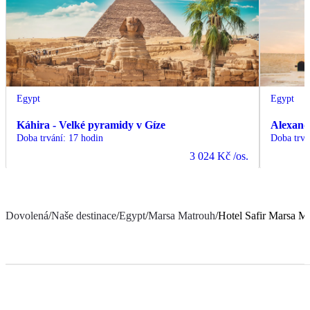
Egypt
Egypt
Káhira - Velké pyramidy v Gíze
Alexand
Doba trvání
:
17 hodin
Doba trvá
3 024 Kč
/os.
Dovolená
/
Naše destinace
/
Egypt
/
Marsa Matrouh
/
Hotel Safir Marsa M