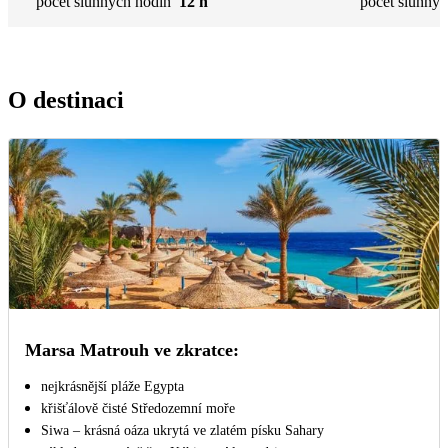
počet slunných hodin
12 h
počet slunnýc
O destinaci
Marsa Matrouh ve zkratce:
nejkrásnější pláže Egypta
křišťálově čisté Středozemní moře
Siwa – krásná oáza ukrytá ve zlatém písku Sahary