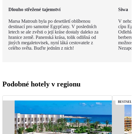
Dlouho střežené tajemství
Siwa
Marsa Matrouh byla po desetiletí oblíbenou
V nehos
destinací pro samotné Egypťany. V posledních
cípu Eg
letech se ale zvěsti o její kráse dostaly daleko za
Odlehlá
hranice země. Panenská krása, tolik odlišná od
berbersk
jiných megaletovisek, nyní láká cestovatele z
možnost
celého světa. Buďte jedním z nich!
Nezapom
Podobné hotely v regionu
BESTSEL