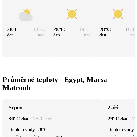
28
°C
18
°C
28
°C
19
°C
28
°C
18
°C
den
noc
den
noc
den
noc
Průměrné teploty - Egypt, Marsa
Matrouh
Srpen
Září
30
°C
25
°C
29
°C
2
den
noc
den
teplota vody
28°C
teplota vody