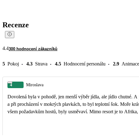
Recenze
4.4
300 hodnocení zákazníků
5
Pokoj
4.3
Strava
4.5
Hodnocení personálu
2.9
Animac
4
Miroslava
Dovolená byla v pohodě, jen menší výběr jídla, ale jídlo chutné. A 
a při procházení v mokrých plavkách, to byl teplotní šok. Moře krás
všem požadavkům hostů, byly usměvaví. Mimo resort je to Afrika