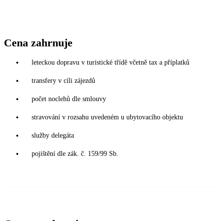
Cena zahrnuje
leteckou dopravu v turistické třídě včetně tax a příplatků
transfery v cíli zájezdů
počet noclehů dle smlouvy
stravování v rozsahu uvedeném u ubytovacího objektu
služby delegáta
pojištění dle zák. č. 159/99 Sb.