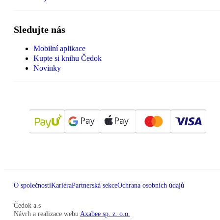
Sledujte nás
Mobilní aplikace
Kupte si knihu Čedok
Novinky
O společnosti
Kariéra
Partnerská sekce
Ochrana osobních údajů
Čedok a.s
Návrh a realizace webu
Axabee sp. z. o.o.