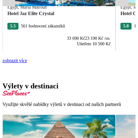
Egypt
,
Marsa Matrouh
Egypt
,
Ma
Hotel Jaz Elite Crystal
Hotel C
5.5
561 hodnocení zákazníků
5.0
19
33 690 Kč
23 190 Kč
/os.
Ušetřete
10 500 Kč
zobrazit více
Výlety v destinaci
Využijte skvělé nabídky výletů v destinaci od našich partnerů