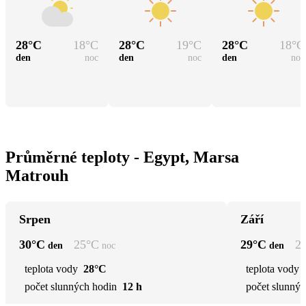
28
°C
18
°C
28
°C
19
°C
28
°C
18
°C
den
noc
den
noc
den
noc
Průměrné teploty - Egypt, Marsa
Matrouh
Srpen
Září
30
°C
25
°C
29
°C
2
den
noc
den
teplota vody
28°C
teplota vody
počet slunných hodin
12 h
počet slunnýc