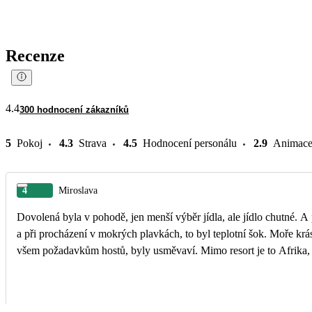
Recenze
4.4
300 hodnocení zákazníků
5
Pokoj
4.3
Strava
4.5
Hodnocení personálu
2.9
Animac
4
Miroslava
Dovolená byla v pohodě, jen menší výběr jídla, ale jídlo chutné. A 
a při procházení v mokrých plavkách, to byl teplotní šok. Moře krás
všem požadavkům hostů, byly usměvaví. Mimo resort je to Afrika