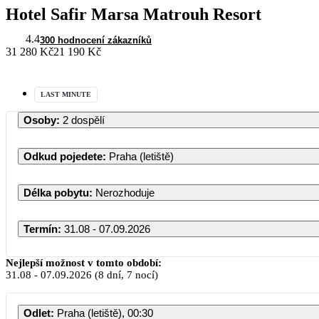
Hotel Safir Marsa Matrouh Resort
4.4
300 hodnocení zákazníků
31 280 Kč
21 190 Kč
LAST MINUTE
Osoby
:
2 dospělí
Odkud pojedete
:
Praha (letiště)
Délka pobytu
:
Nerozhoduje
Termín
:
31.08 - 07.09.2026
Srpe
Nejlepší možnost v tomto období:
31.08
-
07.09.2026
(8 dní, 7 nocí)
PO
ÚT
ST
Odlet
:
Praha (letiště), 00:30