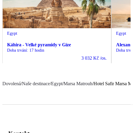
Egypt
Egypt
Káhira - Velké pyramidy v Gíze
Alexand
Doba trvání
:
17 hodin
Doba trvá
3 032 Kč
/os.
Dovolená
/
Naše destinace
/
Egypt
/
Marsa Matrouh
/
Hotel Safir Marsa M