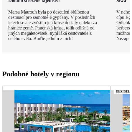
Dlouho střežené tajemství
Siwa
Marsa Matrouh byla po desetiletí oblíbenou
V nehos
destinací pro samotné Egypťany. V posledních
cípu Eg
letech se ale zvěsti o její kráse dostaly daleko za
Odlehlá
hranice země. Panenská krása, tolik odlišná od
berbersk
jiných megaletovisek, nyní láká cestovatele z
možnost
celého světa. Buďte jedním z nich!
Nezapom
Podobné hotely v regionu
BESTSEL