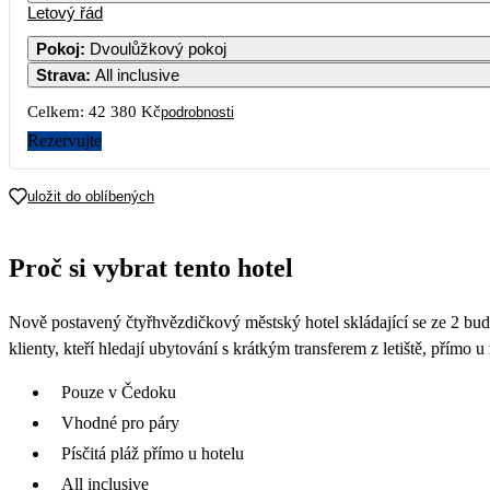
Letový řád
Pokoj
:
Dvoulůžkový pokoj
Strava
:
All inclusive
3
4
5
Celkem:
42 380 Kč
podrobnosti
10
11
12
Rezervujte
17
18
19
uložit do oblíbených
23 690
24
25
26
Proč si vybrat tento hotel
23 390
31
Nově postavený čtyřhvězdičkový městský hotel skládající se ze 2 bu
21 190
klienty, kteří hledají ubytování s krátkým transferem z letiště, přímo u
Pouze v Čedoku
Vhodné pro páry
Písčitá pláž přímo u hotelu
All inclusive