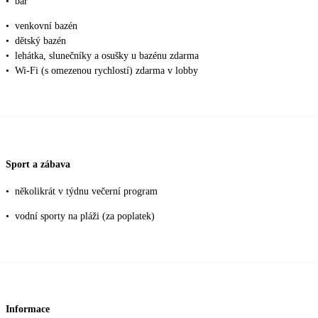
•
bar
•
venkovní bazén
•
dětský bazén
•
lehátka, slunečníky a osušky u bazénu zdarma
•
Wi-Fi (s omezenou rychlostí) zdarma v lobby
Sport a zábava
•
několikrát v týdnu večerní program
•
vodní sporty na pláži (za poplatek)
Informace