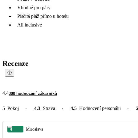
Vhodné pro páry
Písčitá pláž přímo u hotelu
All inclusive
Recenze
4.4
300 hodnocení zákazníků
5
Pokoj
4.3
Strava
4.5
Hodnocení personálu
4
Miroslava