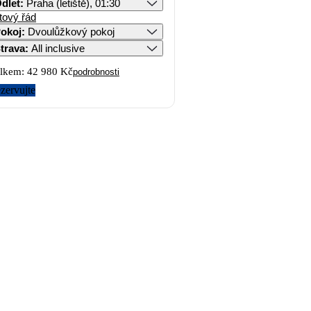
dlet
:
Praha (letiště), 01:30
tový řád
okoj
:
Dvoulůžkový pokoj
trava
:
All inclusive
lkem:
42 980 Kč
podrobnosti
zervujte