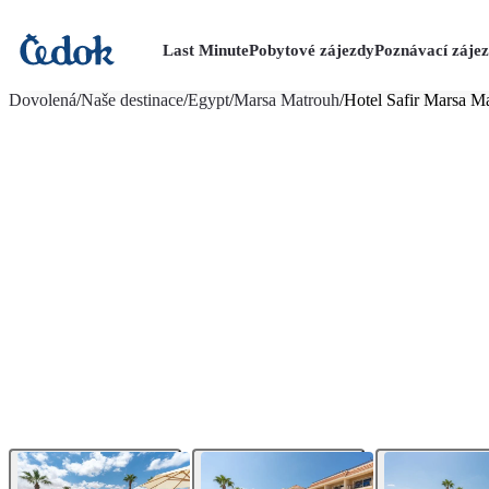
Last Minute
Pobytové zájezdy
Poznávací záje
více fotografií (34)
Dovolená
/
Naše destinace
/
Egypt
/
Marsa Matrouh
/
Hotel Safir Marsa M