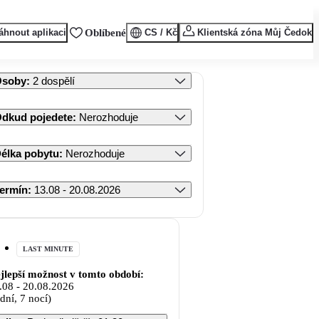
áhnout aplikaci
Oblíbené
CS / Kč
Klientská zóna Můj Čedok
Osoby
:
2 dospělí
dkud pojedete
:
Nerozhoduje
élka pobytu
:
Nerozhoduje
ermín
:
13.08 - 20.08.2026
LAST MINUTE
jlepší možnost v tomto období:
.08
-
20.08.2026
 dní, 7 nocí)