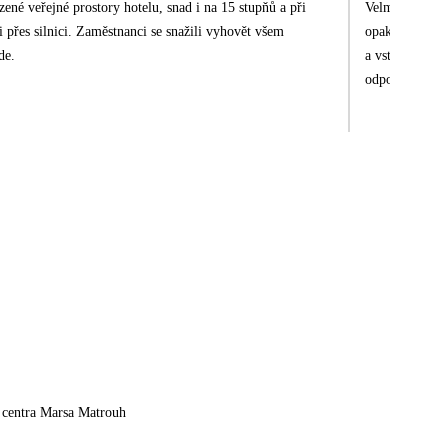
zené veřejné prostory hotelu, snad i na 15 stupňů a při
Velmi hezká do
 přes silnici. Zaměstnanci se snažili vyhovět všem
opakující se k
de.
a vstřícný. Po
odpočinek a re
 centra Marsa Matrouh