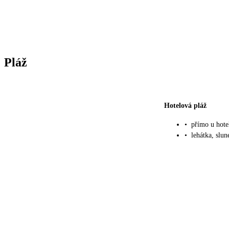
Pláž
Hotelová pláž
•
přímo u hote
•
lehátka, slu