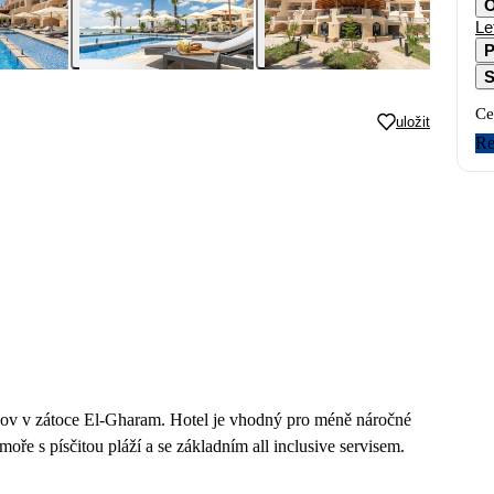
O
Le
P
S
Ce
uložit
Re
dov v zátoce El-Gharam. Hotel je vhodný pro méně náročné
 moře s písčitou pláží a se základním all inclusive servisem.