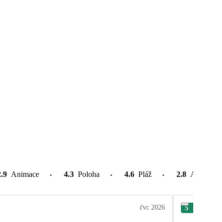
2.9
Animace
4.3
Poloha
4.6
Pláž
2.8
Atrakce v
čvc 2026
5
Ro