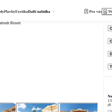
zdy
Plavby
Exotika
Další nabídka
Pro vás
St
atrouh Resort
O
D
T
Ne
13
(8