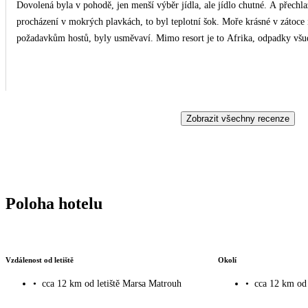
Dovolená byla v pohodě, jen menší výběr jídla, ale jídlo chutné. A přechla
procházení v mokrých plavkách, to byl teplotní šok. Moře krásné v zátoce i
požadavkům hostů, byly usměvaví. Mimo resort je to Afrika, odpadky všu
Zobrazit všechny recenze
Poloha hotelu
Vzdálenost od letiště
Okolí
•
cca 12 km od letiště Marsa Matrouh
•
cca 12 km od