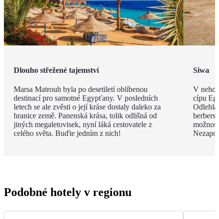
Dlouho střežené tajemství
Siwa
Marsa Matrouh byla po desetiletí oblíbenou
V nehos
destinací pro samotné Egypťany. V posledních
cípu Eg
letech se ale zvěsti o její kráse dostaly daleko za
Odlehlá
hranice země. Panenská krása, tolik odlišná od
berbersk
jiných megaletovisek, nyní láká cestovatele z
možnost
celého světa. Buďte jedním z nich!
Nezapom
Podobné hotely v regionu