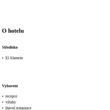
O hotelu
Středisko
•
El Alamein
Vybavení
•
recepce
•
výtahy
•
hlavní restaurace