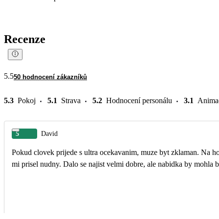
Recenze
5.5
50 hodnocení zákazníků
5.3
Pokoj
5.1
Strava
5.2
Hodnocení personálu
3.1
Anima
5
David
Pokud clovek prijede s ultra ocekavanim, muze byt zklaman. Na ho
mi prisel nudny. Dalo se najist velmi dobre, ale nabidka by mohla by