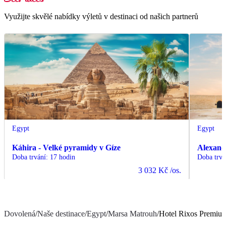
Využijte skvělé nabídky výletů v destinaci od našich partnerů
Egypt
Egypt
Káhira - Velké pyramidy v Gíze
Alexand
Doba trvání
:
17 hodin
Doba trvá
3 032 Kč
/os.
Dovolená
/
Naše destinace
/
Egypt
/
Marsa Matrouh
/
Hotel Rixos Premium