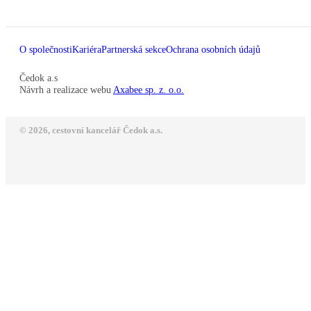
O společnosti
Kariéra
Partnerská sekce
Ochrana osobních údajů
Čedok a.s
Návrh a realizace webu
Axabee sp. z. o.o.
© 2026, cestovní kancelář Čedok a.s.