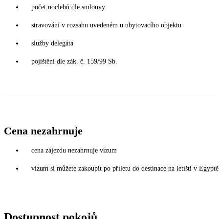
počet noclehů dle smlouvy
stravování v rozsahu uvedeném u ubytovacího objektu
služby delegáta
pojištění dle zák. č. 159/99 Sb.
Cena nezahrnuje
cena zájezdu nezahrnuje vízum
vízum si můžete zakoupit po příletu do destinace na letišti v Egy
Dostupnost pokojů