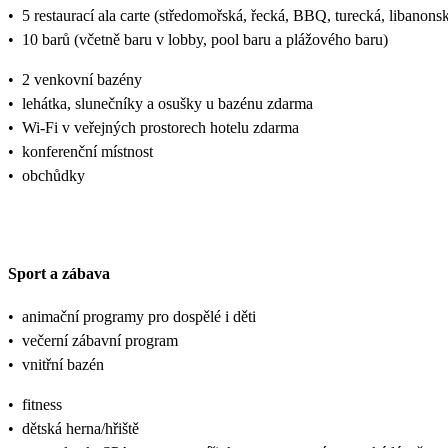
•
5 restaurací ala carte (středomořská, řecká, BBQ, turecká, libanon
•
10 barů (včetně baru v lobby, pool baru a plážového baru)
•
2 venkovní bazény
•
lehátka, slunečníky a osušky u bazénu zdarma
•
Wi-Fi v veřejných prostorech hotelu zdarma
•
konferenční místnost
•
obchůdky
Sport a zábava
•
animační programy pro dospělé i děti
•
večerní zábavní program
•
vnitřní bazén
•
fitness
•
dětská herna/hřiště