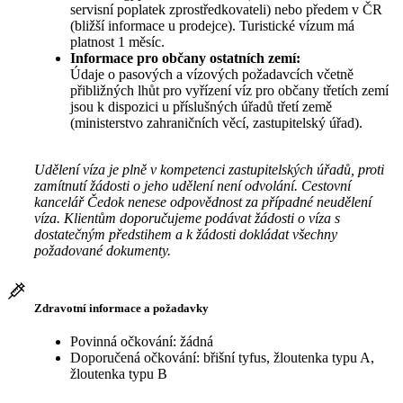
servisní poplatek zprostředkovateli) nebo předem v ČR
(bližší informace u prodejce). Turistické vízum má
platnost 1 měsíc.
Informace pro občany ostatních zemí:
Údaje o pasových a vízových požadavcích včetně
přibližných lhůt pro vyřízení víz pro občany třetích zemí
jsou k dispozici u příslušných úřadů třetí země
(ministerstvo zahraničních věcí, zastupitelský úřad).
Udělení víza je plně v kompetenci zastupitelských úřadů, proti
zamítnutí žádosti o jeho udělení není odvolání. Cestovní
kancelář Čedok nenese odpovědnost za případné neudělení
víza. Klientům doporučujeme podávat žádosti o víza s
dostatečným předstihem a k žádosti dokládat všechny
požadované dokumenty.
Zdravotní informace a požadavky
Povinná očkování: žádná
Doporučená očkování: břišní tyfus, žloutenka typu A,
žloutenka typu B