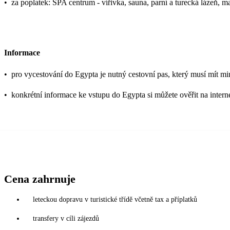
•
za poplatek: SPA centrum - vířivka, sauna, parní a turecká lázeň, m
Informace
•
pro vycestování do Egypta je nutný cestovní pas, který musí mít mi
•
konkrétní informace ke vstupu do Egypta si můžete ověřit na inter
Cena zahrnuje
leteckou dopravu v turistické třídě včetně tax a příplatků
transfery v cíli zájezdů