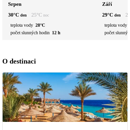
Srpen
Září
30
°C
25
°C
29
°C
2
den
noc
den
teplota vody
28°C
teplota vody
počet slunných hodin
12 h
počet slunnýc
O destinaci