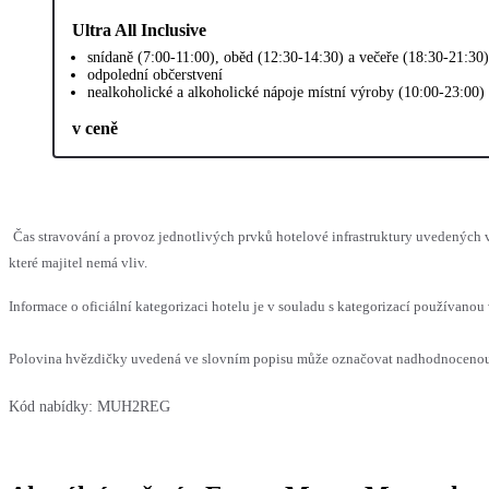
Ultra All Inclusive
snídaně (7:00-11:00), oběd (12:30-14:30) a večeře (18:30-21:30
odpolední občerstvení
nealkoholické a alkoholické nápoje místní výroby (10:00-23:00)
v ceně
Čas stravování a provoz jednotlivých prvků hotelové infrastruktury uvedenýc
které majitel nemá vliv.
Informace o oficiální kategorizaci hotelu je v souladu s kategorizací používanou 
Polovina hvězdičky uvedená ve slovním popisu může označovat nadhodnocenou n
Kód nabídky:
MUH2REG