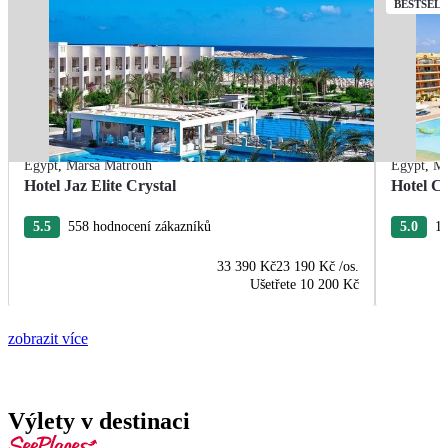
BESTSEL
Egypt
,
Marsa Matrouh
Egypt
,
Ma
Hotel Jaz Elite Crystal
Hotel C
5.5
558 hodnocení zákazníků
5.0
19
33 390 Kč
23 190 Kč
/os.
Ušetřete
10 200 Kč
zobrazit více
Výlety v destinaci