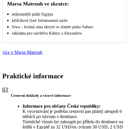
Marsa Matrouh ve zkratce:
nejkrásnější pláže Egypta
křišťálově čisté Středozemní moře
Siwa – krásná oáza ukrytá ve zlatém písku Sahary
základna pro návštěvu Káhiry a Alexandrie
více o Marsa Matrouh
Praktické informace
Cestovní doklady a vízové informace
Informace pro občany České republiky:
K vycestování je potřeba cestovní pas platný alespoň 6
měsíců po návratu z destinace.
Turistické vízum lze zakoupit po příletu do destinace na
letišti v Egyptě za 32 USD/os. (vízum 30 USD, 2 USD