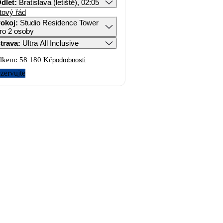
dlet
:
Bratislava (letiště), 02:05
tový řád
okoj
:
Studio Residence Tower
ro 2 osoby
trava
:
Ultra All Inclusive
lkem:
58 180 Kč
podrobnosti
zervujte