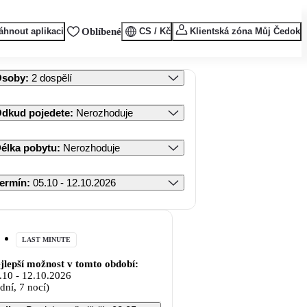
áhnout aplikaci
Oblíbené
CS / Kč
Klientská zóna Můj Čedok
Osoby
:
2 dospělí
dkud pojedete
:
Nerozhoduje
élka pobytu
:
Nerozhoduje
ermín
:
05.10 - 12.10.2026
LAST MINUTE
jlepší možnost v tomto období:
.10
-
12.10.2026
 dní, 7 nocí)