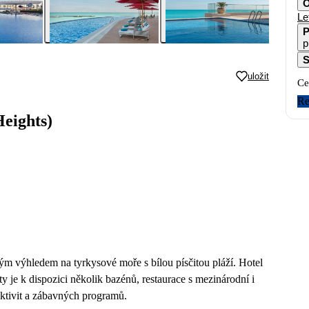
O
Le
P
p
S
uložit
Ce
Re
eights)
ým výhledem na tyrkysové moře s bílou písčitou pláží. Hotel
ty je k dispozici několik bazénů, restaurace s mezinárodní i
aktivit a zábavných programů.