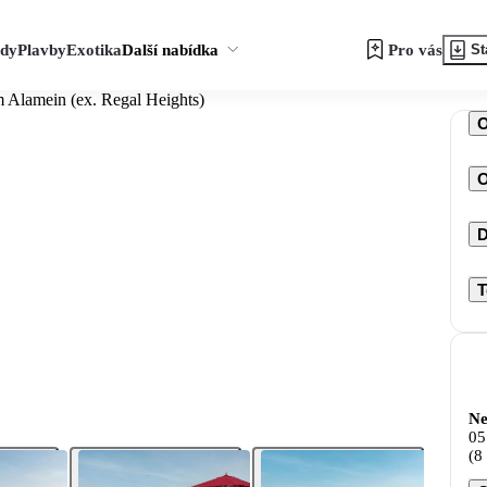
zdy
Plavby
Exotika
Další nabídka
Pro vás
St
 Alamein (ex. Regal Heights)
O
D
T
Ne
05
(8