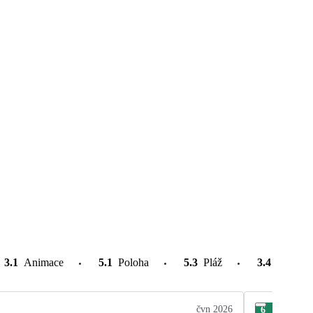
3.1
Animace
5.1
Poloha
5.3
Pláž
3.4
Atrakce
čvn 2026
6
Silv