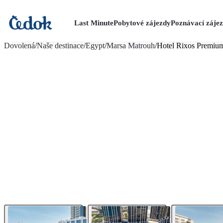
Last Minute
Pobytové zájezdy
Poznávací záje
více fotografií (48)
Dovolená
/
Naše destinace
/
Egypt
/
Marsa Matrouh
/
Hotel Rixos Premium