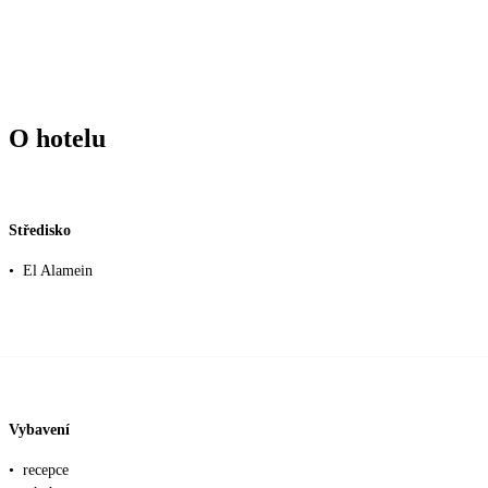
O hotelu
Středisko
•
El Alamein
Vybavení
•
recepce