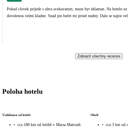
Pokud clovek prijede s ultra ocekavanim, muze byt zklaman. Na hotelu uz 
dovolenou velmi kladne. Snad jen bufet mi prisel nudny. Dalo se najist vel
Zobrazit všechny recenze
Poloha hotelu
Vzdálenost od letiště
Okolí
•
cca 180 km od letiště v Marsa Matrouh
•
cca 3 km od c