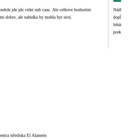
nekde jde jde videt zub casu. Ale celkove hodnotim
Nádherný hotel
mi dobre, ale nabidka by mohla byt sirsi.
dopĺňaný, izba
lehátok. Strava
prekrásnom ho
entra střediska El Alamein