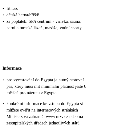
•
fitness
•
dětská herna/hřiště
•
za poplatek: SPA centrum - vířivka, sauna,
parní a turecká lázeň, masáže, vodní sporty
Informace
•
pro vycestování do Egypta je nutný cestovní
pas, který musí mít minimální platnost ještě 6
měsíců pro návratu z Egypta
•
konkrétní informace ke vstupu do Egypta si
můžete ověřit na internetových stránkách
Ministerstva zahraničí www.mzv.cz nebo na
zastupitelských úřadech jednotlivých států