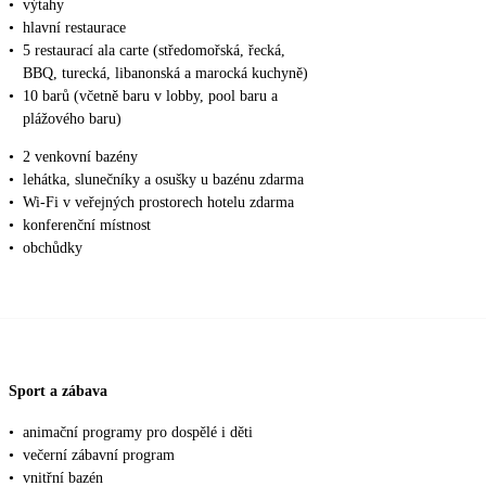
•
výtahy
•
hlavní restaurace
•
5 restaurací ala carte (středomořská, řecká,
BBQ, turecká, libanonská a marocká kuchyně)
•
10 barů (včetně baru v lobby, pool baru a
plážového baru)
•
2 venkovní bazény
•
lehátka, slunečníky a osušky u bazénu zdarma
•
Wi-Fi v veřejných prostorech hotelu zdarma
•
konferenční místnost
•
obchůdky
Sport a zábava
•
animační programy pro dospělé i děti
•
večerní zábavní program
•
vnitřní bazén