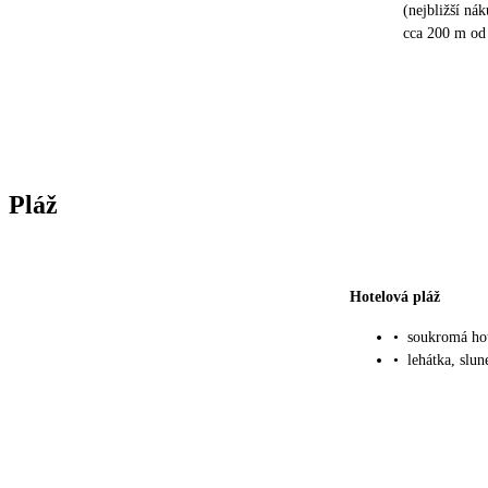
(nejbližší ná
cca 200 m od 
Pláž
Hotelová pláž
•
soukromá hot
•
lehátka, slu