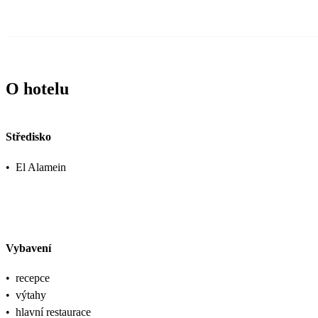
O hotelu
Středisko
•
El Alamein
Vybavení
•
recepce
•
výtahy
•
hlavní restaurace