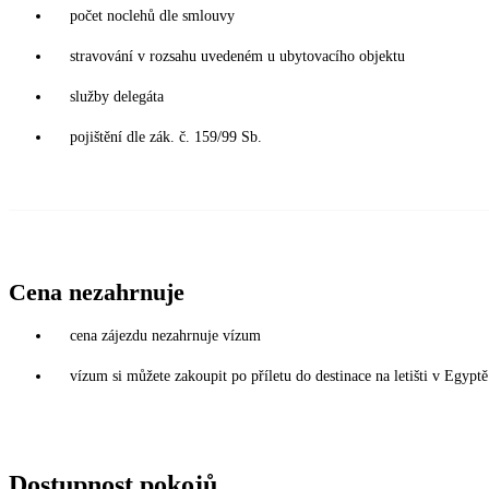
počet noclehů dle smlouvy
stravování v rozsahu uvedeném u ubytovacího objektu
služby delegáta
pojištění dle zák. č. 159/99 Sb.
Cena nezahrnuje
cena zájezdu nezahrnuje vízum
vízum si můžete zakoupit po příletu do destinace na letišti v Egy
Dostupnost pokojů