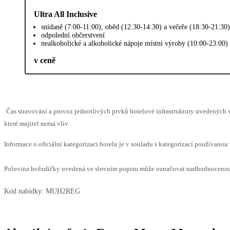
Ultra All Inclusive
snídaně (7:00-11:00), oběd (12:30-14:30) a večeře (18:30-21:30
odpolední občerstvení
nealkoholické a alkoholické nápoje místní výroby (10:00-23:00)
v ceně
Čas stravování a provoz jednotlivých prvků hotelové infrastruktury uvedenýc
které majitel nemá vliv.
Informace o oficiální kategorizaci hotelu je v souladu s kategorizací používanou 
Polovina hvězdičky uvedená ve slovním popisu může označovat nadhodnocenou n
Kód nabídky:
MUH2REG