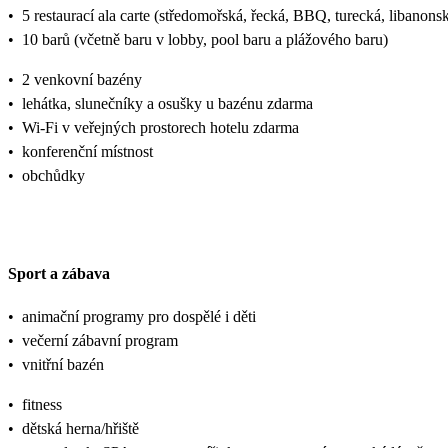
•
5 restaurací ala carte (středomořská, řecká, BBQ, turecká, libanon
•
10 barů (včetně baru v lobby, pool baru a plážového baru)
•
2 venkovní bazény
•
lehátka, slunečníky a osušky u bazénu zdarma
•
Wi-Fi v veřejných prostorech hotelu zdarma
•
konferenční místnost
•
obchůdky
Sport a zábava
•
animační programy pro dospělé i děti
•
večerní zábavní program
•
vnitřní bazén
•
fitness
•
dětská herna/hřiště