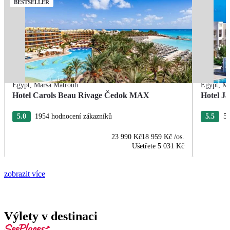
BESTSELLER
Egypt
,
Marsa Matrouh
Egypt
,
Ma
Hotel Carols Beau Rivage Čedok MAX
Hotel Ja
5.0
1954 hodnocení zákazníků
5.5
55
23 990 Kč
18 959 Kč
/os.
Ušetřete
5 031 Kč
zobrazit více
Výlety v destinaci