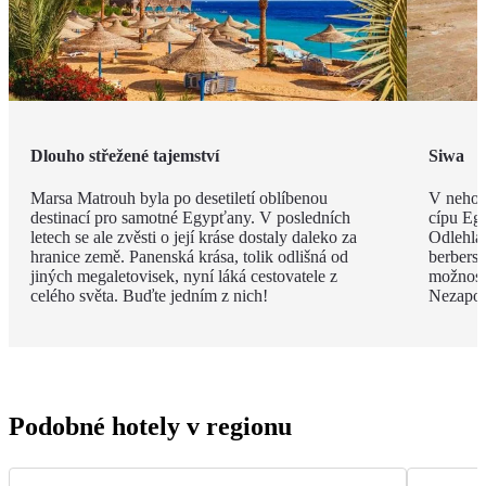
Dlouho střežené tajemství
Siwa
Marsa Matrouh byla po desetiletí oblíbenou
V nehos
destinací pro samotné Egypťany. V posledních
cípu Eg
letech se ale zvěsti o její kráse dostaly daleko za
Odlehlá
hranice země. Panenská krása, tolik odlišná od
berbersk
jiných megaletovisek, nyní láká cestovatele z
možnost
celého světa. Buďte jedním z nich!
Nezapom
Podobné hotely v regionu