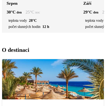
Srpen
Září
30
°C
25
°C
29
°C
2
den
noc
den
teplota vody
28°C
teplota vody
počet slunných hodin
12 h
počet slunnýc
O destinaci