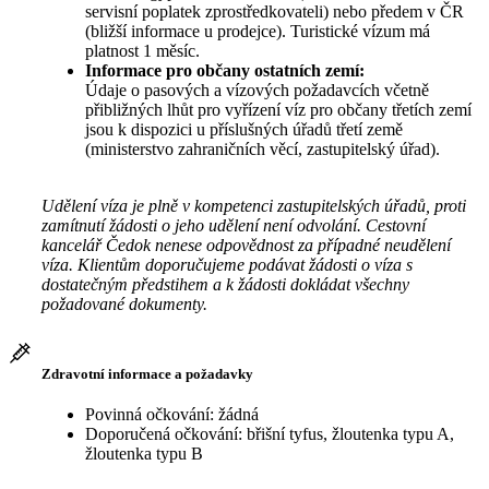
servisní poplatek zprostředkovateli) nebo předem v ČR
(bližší informace u prodejce). Turistické vízum má
platnost 1 měsíc.
Informace pro občany ostatních zemí:
Údaje o pasových a vízových požadavcích včetně
přibližných lhůt pro vyřízení víz pro občany třetích zemí
jsou k dispozici u příslušných úřadů třetí země
(ministerstvo zahraničních věcí, zastupitelský úřad).
Udělení víza je plně v kompetenci zastupitelských úřadů, proti
zamítnutí žádosti o jeho udělení není odvolání. Cestovní
kancelář Čedok nenese odpovědnost za případné neudělení
víza. Klientům doporučujeme podávat žádosti o víza s
dostatečným předstihem a k žádosti dokládat všechny
požadované dokumenty.
Zdravotní informace a požadavky
Povinná očkování: žádná
Doporučená očkování: břišní tyfus, žloutenka typu A,
žloutenka typu B