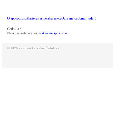
O společnosti
Kariéra
Partnerská sekce
Ochrana osobních údajů
Čedok a.s
Návrh a realizace webu
Axabee sp. z. o.o.
© 2026, cestovní kancelář Čedok a.s.