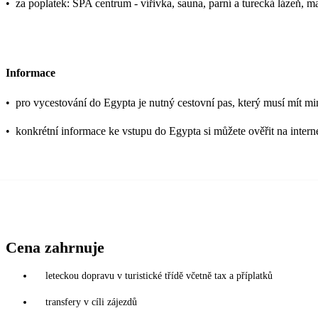
•
za poplatek: SPA centrum - vířivka, sauna, parní a turecká lázeň, m
Informace
•
pro vycestování do Egypta je nutný cestovní pas, který musí mít mi
•
konkrétní informace ke vstupu do Egypta si můžete ověřit na inter
Cena zahrnuje
leteckou dopravu v turistické třídě včetně tax a příplatků
transfery v cíli zájezdů