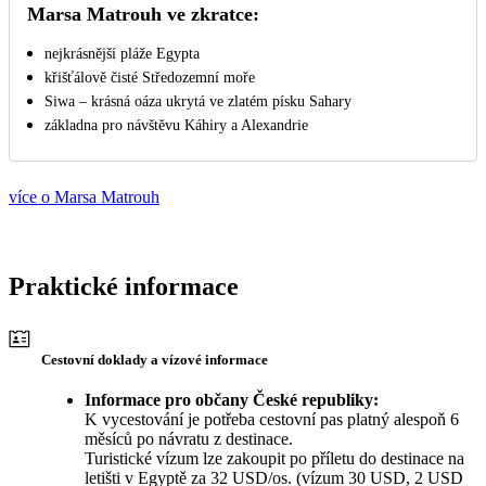
Marsa Matrouh ve zkratce:
nejkrásnější pláže Egypta
křišťálově čisté Středozemní moře
Siwa – krásná oáza ukrytá ve zlatém písku Sahary
základna pro návštěvu Káhiry a Alexandrie
více o Marsa Matrouh
Praktické informace
Cestovní doklady a vízové informace
Informace pro občany České republiky:
K vycestování je potřeba cestovní pas platný alespoň 6
měsíců po návratu z destinace.
Turistické vízum lze zakoupit po příletu do destinace na
letišti v Egyptě za 32 USD/os. (vízum 30 USD, 2 USD