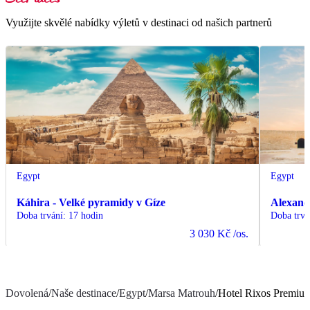
Využijte skvělé nabídky výletů v destinaci od našich partnerů
Egypt
Egypt
Káhira - Velké pyramidy v Gíze
Alexand
Doba trvání
:
17 hodin
Doba trvá
3 030 Kč
/os.
Dovolená
/
Naše destinace
/
Egypt
/
Marsa Matrouh
/
Hotel Rixos Premium