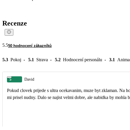
Recenze
5.5
50 hodnocení zákazníků
5.3
Pokoj
5.1
Strava
5.2
Hodnocení personálu
3.1
Anima
5
David
Pokud clovek prijede s ultra ocekavanim, muze byt zklaman. Na ho
mi prisel nudny. Dalo se najist velmi dobre, ale nabidka by mohla by