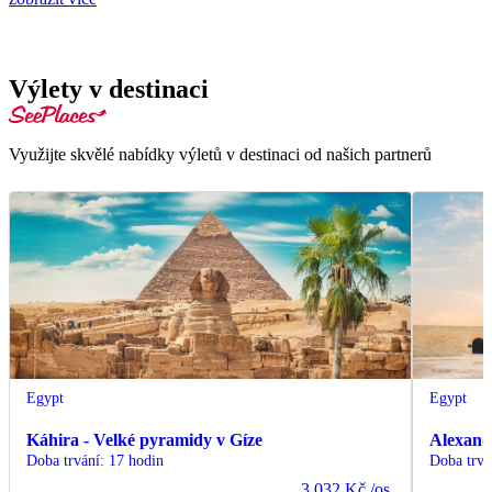
Výlety v destinaci
Využijte skvělé nabídky výletů v destinaci od našich partnerů
Egypt
Egypt
Káhira - Velké pyramidy v Gíze
Alexand
Doba trvání
:
17 hodin
Doba trvá
3 032 Kč
/os.