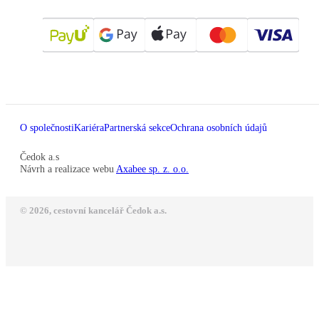
O společnosti
Kariéra
Partnerská sekce
Ochrana osobních údajů
Čedok a.s
Návrh a realizace webu
Axabee sp. z. o.o.
© 2026, cestovní kancelář Čedok a.s.