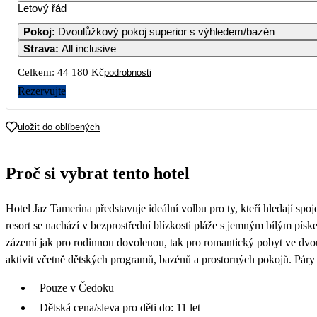
Letový řád
1
25 290
Pokoj
:
Dvoulůžkový pokoj superior s výhledem/bazén
Strava
:
All inclusive
5
6
7
8
22 490
22 590
Celkem:
44 180 Kč
podrobnosti
12
13
14
15
1
Rezervujte
21 590
22 590
19
20
21
22
2
uložit do oblíbených
23 990
26
27
28
29
3
Proč si vybrat tento hotel
Hotel Jaz Tamerina představuje ideální volbu pro ty, kteří hledají spo
resort se nachází v bezprostřední blízkosti pláže s jemným bílým pís
zázemí jak pro rodinnou dovolenou, tak pro romantický pobyt ve dvou.
aktivit včetně dětských programů, bazénů a prostorných pokojů. Páry
Pouze v Čedoku
Dětská cena/sleva pro děti do: 11 let