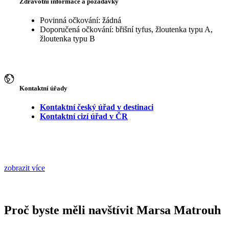
Zdravotní informace a požadavky
Povinná očkování: žádná
Doporučená očkování: břišní tyfus, žloutenka typu A,
žloutenka typu B
Kontaktní úřady
Kontaktní český úřad v destinaci
Kontaktní cizí úřad v ČR
zobrazit více
Proč byste měli navštívit Marsa Matrouh