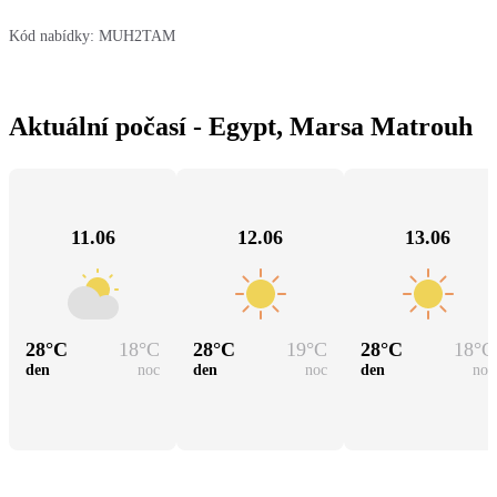
Kód nabídky:
MUH2TAM
Aktuální počasí - Egypt, Marsa Matrouh
11.06
12.06
13.06
28
°C
18
°C
28
°C
19
°C
28
°C
18
°C
den
noc
den
noc
den
noc