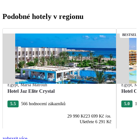
Podobné hotely v regionu
BESTSEL
Egypt
,
Marsa Matrouh
Egypt
,
Ma
Hotel Jaz Elite Crystal
Hotel C
5.5
566 hodnocení zákazníků
5.0
19
29 990 Kč
23 699 Kč
/os.
Ušetřete
6 291 Kč
zobrazit více