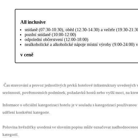
All inclusive
snídaně (07:30-10:30), oběd (12:30-14:30) a večeře (19:30-21:3
pozdní snídaně (10:00-12:00)
odpolední občerstvení (12:00-18:00)
nealkoholické a alkoholické nápoje místní výroby (9:00-24:00) 
v ceně
Čas stravování a provoz jednotlivých prvků hotelové infrastruktury uvedený
sezónnosti, povětrnostních podmínek, požadavků hostů nebo vyšší moci, na které
Informace o oficiální kategorizaci hotelu je v souladu s kategorizací používanou 
udělení konkrétní kategorie.
Polovina hvězdičky uvedená ve slovním popisu může označovat nadhodnocenou 
kategorií.