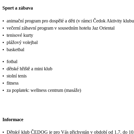
Sport a zábava
•
animační program pro dospělé a děti (v rámci Čedok Aktivity kl
•
večerní zábavní program v sousedním hotelu Jaz Oriental
•
tenisové kurty
•
plážový volejbal
•
basketbal
•
fotbal
•
dětské hřiště a mini klub
•
stolní tenis
•
fitness
•
za poplatek: wellness centrum (masáže)
Informace
•
Dětský klub ČEDOG je pro Vás přichystán v období od 1.7. do 10.