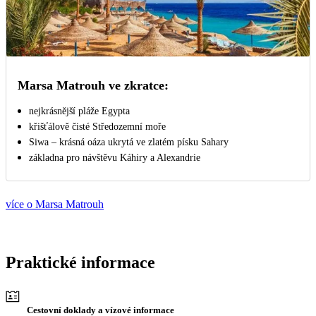
Marsa Matrouh ve zkratce:
nejkrásnější pláže Egypta
křišťálově čisté Středozemní moře
Siwa – krásná oáza ukrytá ve zlatém písku Sahary
základna pro návštěvu Káhiry a Alexandrie
více o Marsa Matrouh
Praktické informace
Cestovní doklady a vízové informace