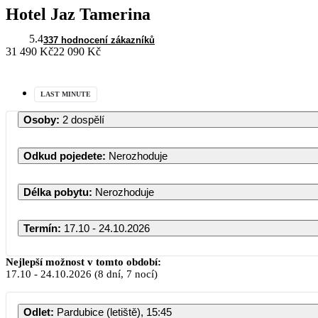
Hotel Jaz Tamerina
5.4
337 hodnocení zákazníků
31 490 Kč
22 090 Kč
LAST MINUTE
Osoby
:
2 dospělí
Odkud pojedete
:
Nerozhoduje
Délka pobytu
:
Nerozhoduje
Termín
:
17.10 - 24.10.2026
Říjen 2026
Nejlepší možnost v tomto období:
17.10
-
24.10.2026
(8 dní, 7 nocí)
PO
ÚT
ST
ČT
P
Odlet
:
Pardubice (letiště), 15:45