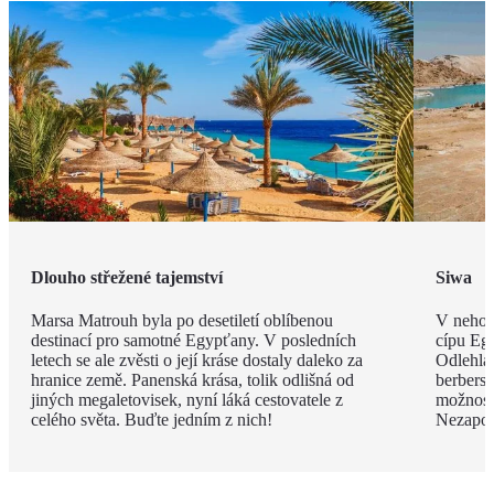
Dlouho střežené tajemství
Siwa
Marsa Matrouh byla po desetiletí oblíbenou
V nehos
destinací pro samotné Egypťany. V posledních
cípu Eg
letech se ale zvěsti o její kráse dostaly daleko za
Odlehlá
hranice země. Panenská krása, tolik odlišná od
berbersk
jiných megaletovisek, nyní láká cestovatele z
možnost
celého světa. Buďte jedním z nich!
Nezapom