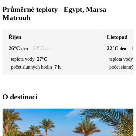
Průměrné teploty - Egypt, Marsa
Matrouh
Říjen
Listopad
26
°C
22
°C
22
°C
1
den
noc
den
teplota vody
27°C
teplota vody
počet slunných hodin
7 h
počet slunnýc
O destinaci