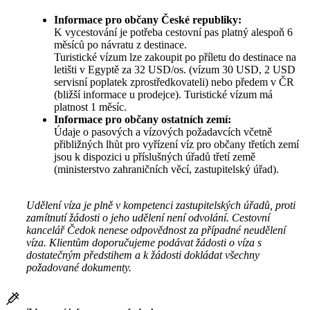
Informace pro občany České republiky:
K vycestování je potřeba cestovní pas platný alespoň 6
měsíců po návratu z destinace.
Turistické vízum lze zakoupit po příletu do destinace na
letišti v Egyptě za 32 USD/os. (vízum 30 USD, 2 USD
servisní poplatek zprostředkovateli) nebo předem v ČR
(bližší informace u prodejce). Turistické vízum má
platnost 1 měsíc.
Informace pro občany ostatních zemí:
Údaje o pasových a vízových požadavcích včetně
přibližných lhůt pro vyřízení víz pro občany třetích zemí
jsou k dispozici u příslušných úřadů třetí země
(ministerstvo zahraničních věcí, zastupitelský úřad).
Udělení víza je plně v kompetenci zastupitelských úřadů, proti
zamítnutí žádosti o jeho udělení není odvolání. Cestovní
kancelář Čedok nenese odpovědnost za případné neudělení
víza. Klientům doporučujeme podávat žádosti o víza s
dostatečným předstihem a k žádosti dokládat všechny
požadované dokumenty.