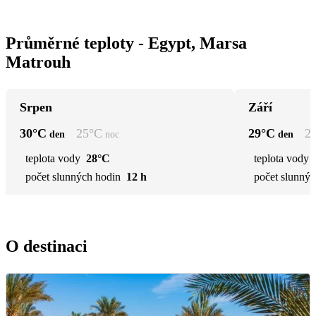
Průměrné teploty - Egypt, Marsa
Matrouh
Srpen
Září
30
°C
25
°C
29
°C
2
den
noc
den
teplota vody
28°C
teplota vody
počet slunných hodin
12 h
počet slunnýc
O destinaci