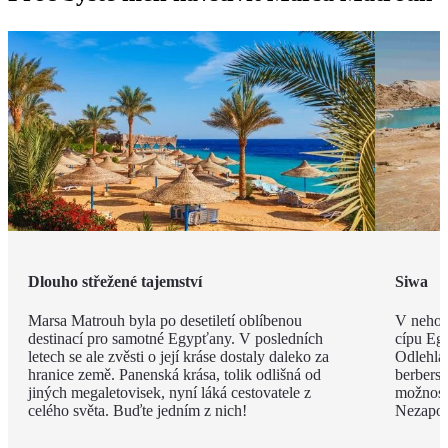
Dlouho střežené tajemství
Siwa
Marsa Matrouh byla po desetiletí oblíbenou
V nehos
destinací pro samotné Egypťany. V posledních
cípu Eg
letech se ale zvěsti o její kráse dostaly daleko za
Odlehlá
hranice země. Panenská krása, tolik odlišná od
berbersk
jiných megaletovisek, nyní láká cestovatele z
možnost
celého světa. Buďte jedním z nich!
Nezapom