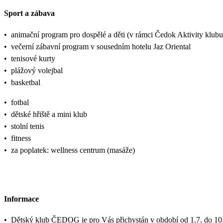
Sport a zábava
•
animační program pro dospělé a děti (v rámci Čedok Aktivity kl
•
večerní zábavní program v sousedním hotelu Jaz Oriental
•
tenisové kurty
•
plážový volejbal
•
basketbal
•
fotbal
•
dětské hřiště a mini klub
•
stolní tenis
•
fitness
•
za poplatek: wellness centrum (masáže)
Informace
•
Dětský klub ČEDOG je pro Vás přichystán v období od 1.7. do 10.