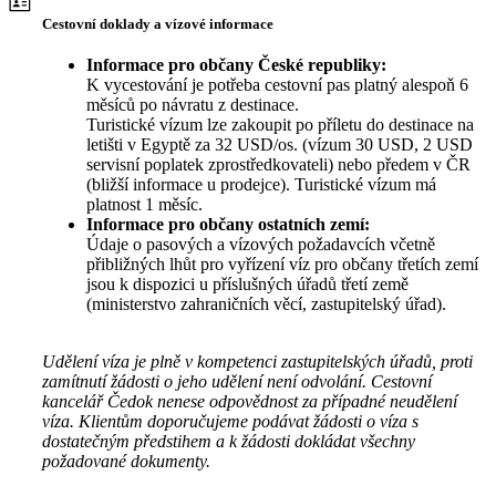
Cestovní doklady a vízové informace
Informace pro občany České republiky:
K vycestování je potřeba cestovní pas platný alespoň 6
měsíců po návratu z destinace.
Turistické vízum lze zakoupit po příletu do destinace na
letišti v Egyptě za 32 USD/os. (vízum 30 USD, 2 USD
servisní poplatek zprostředkovateli) nebo předem v ČR
(bližší informace u prodejce). Turistické vízum má
platnost 1 měsíc.
Informace pro občany ostatních zemí:
Údaje o pasových a vízových požadavcích včetně
přibližných lhůt pro vyřízení víz pro občany třetích zemí
jsou k dispozici u příslušných úřadů třetí země
(ministerstvo zahraničních věcí, zastupitelský úřad).
Udělení víza je plně v kompetenci zastupitelských úřadů, proti
zamítnutí žádosti o jeho udělení není odvolání. Cestovní
kancelář Čedok nenese odpovědnost za případné neudělení
víza. Klientům doporučujeme podávat žádosti o víza s
dostatečným předstihem a k žádosti dokládat všechny
požadované dokumenty.