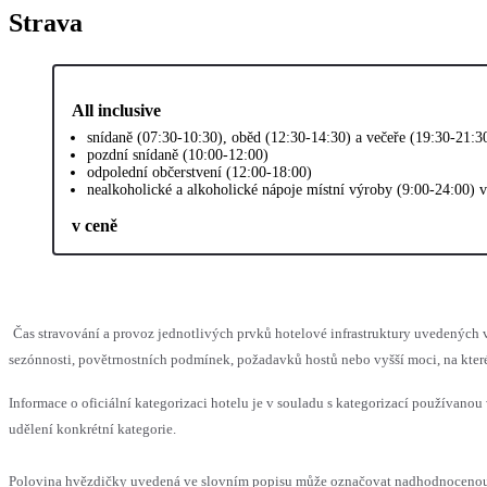
Strava
All inclusive
snídaně (07:30-10:30), oběd (12:30-14:30) a večeře (19:30-21:3
pozdní snídaně (10:00-12:00)
odpolední občerstvení (12:00-18:00)
nealkoholické a alkoholické nápoje místní výroby (9:00-24:00) 
v ceně
Čas stravování a provoz jednotlivých prvků hotelové infrastruktury uvedený
sezónnosti, povětrnostních podmínek, požadavků hostů nebo vyšší moci, na které
Informace o oficiální kategorizaci hotelu je v souladu s kategorizací používanou 
udělení konkrétní kategorie.
Polovina hvězdičky uvedená ve slovním popisu může označovat nadhodnocenou 