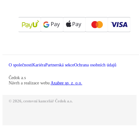
O společnosti
Kariéra
Partnerská sekce
Ochrana osobních údajů
Čedok a.s
Návrh a realizace webu
Axabee sp. z. o.o.
© 2026, cestovní kancelář Čedok a.s.