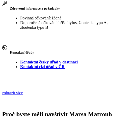
Zdravotní informace a požadavky
Povinná očkování: žádná
Doporučená očkování: břišní tyfus, žloutenka typu A,
žloutenka typu B
Kontaktní úřady
Kontaktní český úřad v destinaci
Kontaktní cizí úřad v ČR
zobrazit více
Proč byste měli navštívit Marsa Matrouh