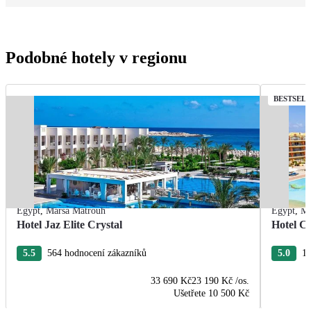
Podobné hotely v regionu
BESTSEL
Egypt
,
Marsa Matrouh
Egypt
,
Ma
Hotel Jaz Elite Crystal
Hotel C
5.5
564 hodnocení zákazníků
5.0
19
33 690 Kč
23 190 Kč
/os.
Ušetřete
10 500 Kč