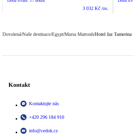
Doba trvání
:
17 hodin
Doba trvá
3 032 Kč
/os.
Dovolená
/
Naše destinace
/
Egypt
/
Marsa Matrouh
/
Hotel Jaz Tamerina
Kontakt
Kontaktujte nás
+420 296 184 910
info@cedok.cz