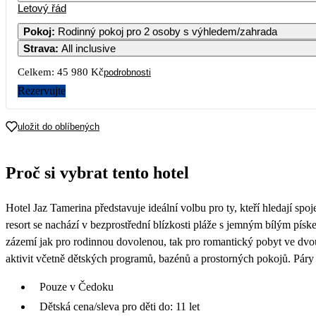
Letový řád
Pokoj
:
Rodinný pokoj pro 2 osoby s výhledem/zahrada
Strava
:
All inclusive
3
4
5
6
Celkem:
45 980 Kč
podrobnosti
10
11
12
13
1
Rezervujte
33 190
22 990
17
18
19
20
2
uložit do oblíbených
34 490
34 990
24
25
26
27
2
Proč si vybrat tento hotel
34 190
31 490
31
Hotel Jaz Tamerina představuje ideální volbu pro ty, kteří hledají spo
31 690
resort se nachází v bezprostřední blízkosti pláže s jemným bílým pís
zázemí jak pro rodinnou dovolenou, tak pro romantický pobyt ve dvou.
aktivit včetně dětských programů, bazénů a prostorných pokojů. Páry
Pouze v Čedoku
Dětská cena/sleva pro děti do: 11 let