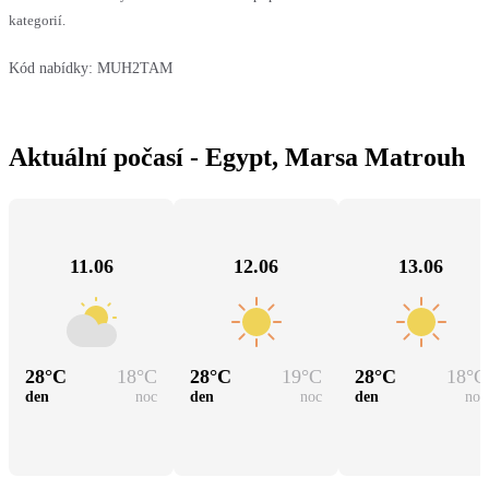
kategorií.
Kód nabídky:
MUH2TAM
Aktuální počasí - Egypt, Marsa Matrouh
11.06
12.06
13.06
28
°C
18
°C
28
°C
19
°C
28
°C
18
°C
den
noc
den
noc
den
noc