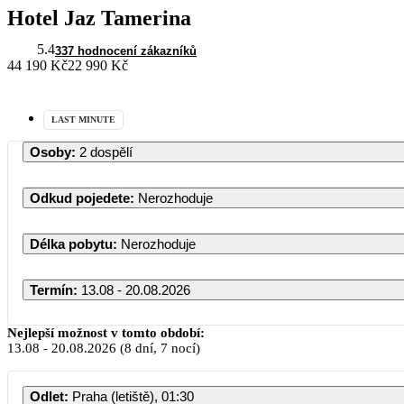
Hotel Jaz Tamerina
5.4
337 hodnocení zákazníků
44 190 Kč
22 990 Kč
LAST MINUTE
Osoby
:
2 dospělí
Odkud pojedete
:
Nerozhoduje
Délka pobytu
:
Nerozhoduje
Termín
:
13.08 - 20.08.2026
Srpen 2026
Nejlepší možnost v tomto období:
13.08
-
20.08.2026
(8 dní, 7 nocí)
PO
ÚT
ST
ČT
P
Odlet
:
Praha (letiště), 01:30