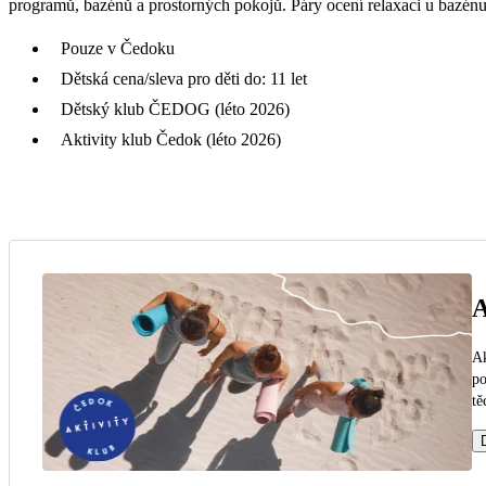
programů, bazénů a prostorných pokojů. Páry ocení relaxaci u bazén
Pouze v Čedoku
Dětská cena/sleva pro děti do: 11 let
Dětský klub ČEDOG (léto 2026)
Aktivity klub Čedok (léto 2026)
A
Ak
po
tě