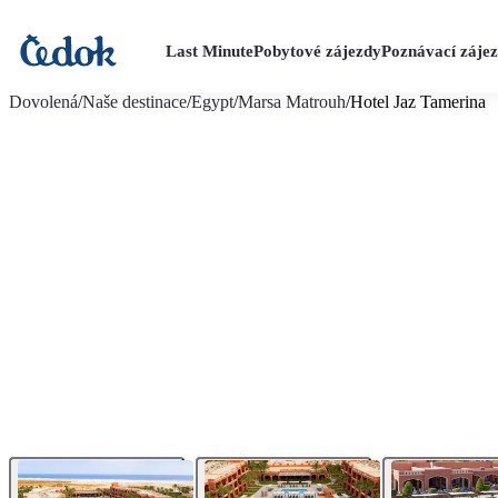
Last Minute
Pobytové zájezdy
Poznávací záje
více fotografií (28)
Dovolená
/
Naše destinace
/
Egypt
/
Marsa Matrouh
/
Hotel Jaz Tamerina