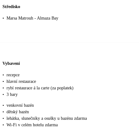
Středisko
•
Marsa Matrouh - Almaza Bay
Vybavení
•
recepce
•
hlavní restaurace
•
rybí restaurace á la carte (za poplatek)
•
3 bary
•
venkovní bazén
•
dětský bazén
•
lehátka, slunečníky a osušky u bazénu zdarma
•
Wi-Fi v celém hotelu zdarma