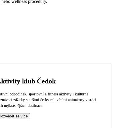
u nebo wellness procedury.
ktivity klub Čedok
tivní odpočinek, sportovní a fitness aktivity i kulturně
znávací zážitky s našimi česky mluvícími animátory v srdci
ch nejkrásnějších destinací.
Dozvědět se více