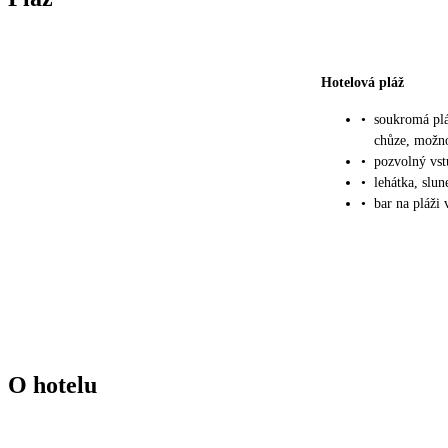
Hotelová pláž
•
soukromá plá
chůze, možno
•
pozvolný vs
•
lehátka, slu
•
bar na pláži 
O hotelu