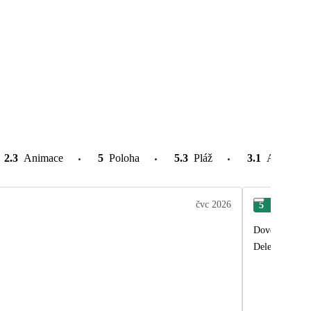
2.3
Animace
5
Poloha
5.3
Pláž
3.1
Atrakce v
čvc 2026
5
Ver
Dovolenka úpln
Delegát vôbec 