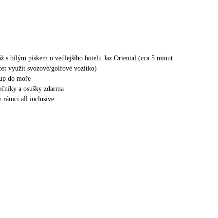
ž s bílým pískem u vedlejšího hotelu Jaz Oriental (cca 5 minut
st využít svozové/golfové vozítko)
tup do moře
nečníky a osušky zdarma
v rámci all inclusive