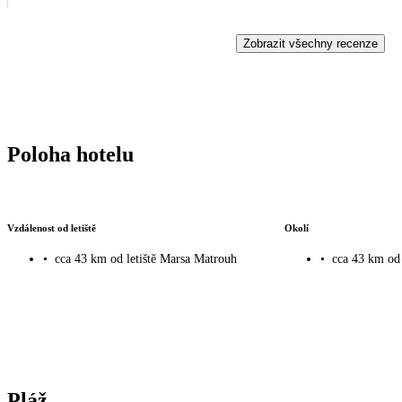
Zobrazit všechny recenze
Poloha hotelu
Vzdálenost od letiště
Okolí
•
cca 43 km od letiště Marsa Matrouh
•
cca 43 km od
Pláž