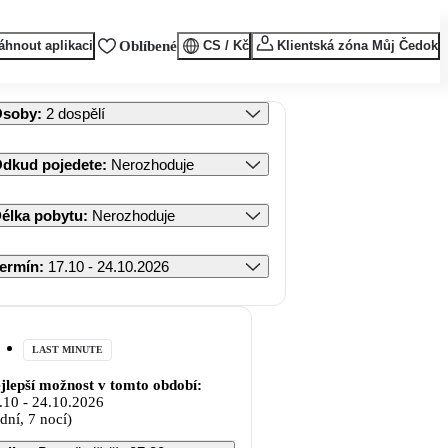
áhnout aplikaci
Oblíbené
CS / Kč
Klientská zóna Můj Čedok
Osoby
:
2 dospělí
dkud pojedete
:
Nerozhoduje
élka pobytu
:
Nerozhoduje
ermín
:
17.10 - 24.10.2026
LAST MINUTE
jlepší možnost v tomto období:
.10
-
24.10.2026
 dní, 7 nocí)