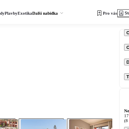
zdy
Plavby
Exotika
Další nabídka
Pro vás
St
O
D
T
Ne
17
(8