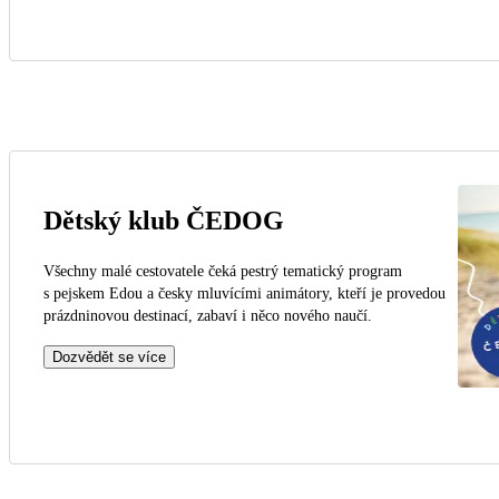
Dětský klub ČEDOG
Všechny malé cestovatele čeká pestrý tematický program
s pejskem Edou a česky mluvícími animátory, kteří je provedou
prázdninovou destinací, zabaví i něco nového naučí.
Dozvědět se více