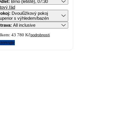
dlet
:
Brno (letiště), 07:30
tový řád
okoj
:
Dvoulůžkový pokoj
uperior s výhledem/bazén
trava
:
All inclusive
lkem:
43 780 Kč
podrobnosti
zervujte