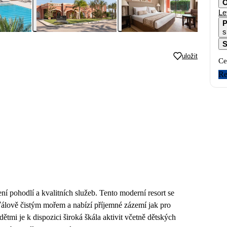
O
Le
P
s
S
uložit
Ce
Re
ení pohodlí a kvalitních služeb. Tento moderní resort se
šťálově čistým mořem a nabízí příjemné zázemí jak pro
tmi je k dispozici široká škála aktivit včetně dětských