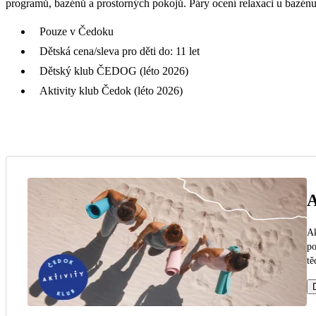
programů, bazénů a prostorných pokojů. Páry ocení relaxaci u bazén
Pouze v Čedoku
Dětská cena/sleva pro děti do: 11 let
Dětský klub ČEDOG (léto 2026)
Aktivity klub Čedok (léto 2026)
A
Ak
po
tě