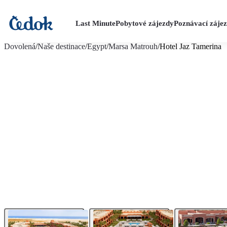
Last Minute
Pobytové zájezdy
Poznávací záje
více fotografií (28)
Dovolená
/
Naše destinace
/
Egypt
/
Marsa Matrouh
/
Hotel Jaz Tamerina