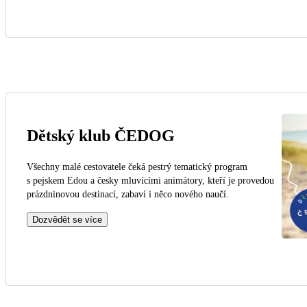
Dětský klub ČEDOG
Všechny malé cestovatele čeká pestrý tematický program
s pejskem Edou a česky mluvícími animátory, kteří je provedou
prázdninovou destinací, zabaví i něco nového naučí.
Dozvědět se více