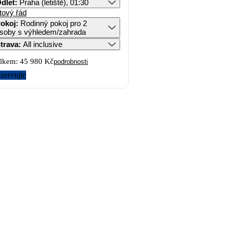
dlet
:
Praha (letiště), 01:30
tový řád
okoj
:
Rodinný pokoj pro 2
soby s výhledem/zahrada
trava
:
All inclusive
lkem:
45 980 Kč
podrobnosti
zervujte