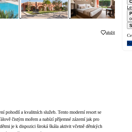
O
Le
P
o
S
uložit
Ce
Re
ení pohodlí a kvalitních služeb. Tento moderní resort se
šťálově čistým mořem a nabízí příjemné zázemí jak pro
tmi je k dispozici široká škála aktivit včetně dětských