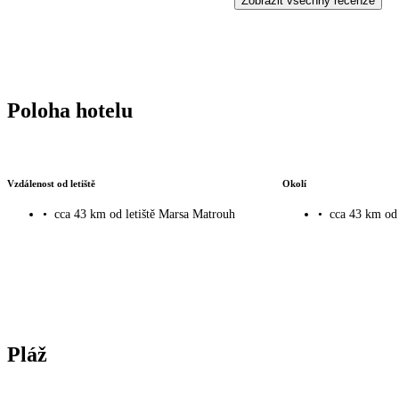
Zobrazit všechny recenze
Poloha hotelu
Vzdálenost od letiště
Okolí
•
cca 43 km od letiště Marsa Matrouh
•
cca 43 km od
Pláž