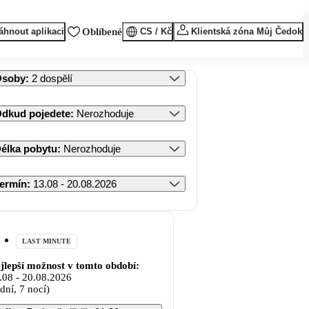
áhnout aplikaci
Oblíbené
CS / Kč
Klientská zóna Můj Čedok
Osoby
:
2 dospělí
dkud pojedete
:
Nerozhoduje
élka pobytu
:
Nerozhoduje
ermín
:
13.08 - 20.08.2026
LAST MINUTE
jlepší možnost v tomto období:
.08
-
20.08.2026
 dní, 7 nocí)