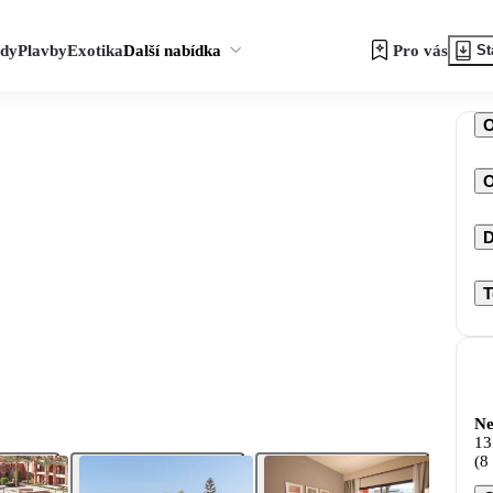
zdy
Plavby
Exotika
Další nabídka
Pro vás
St
O
D
T
Ne
13
(8