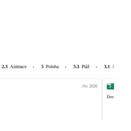
2.3
Animace
5
Poloha
5.3
Pláž
3.1
Atrakce v
čvc 2026
5
Luc
Dovolenku sme 