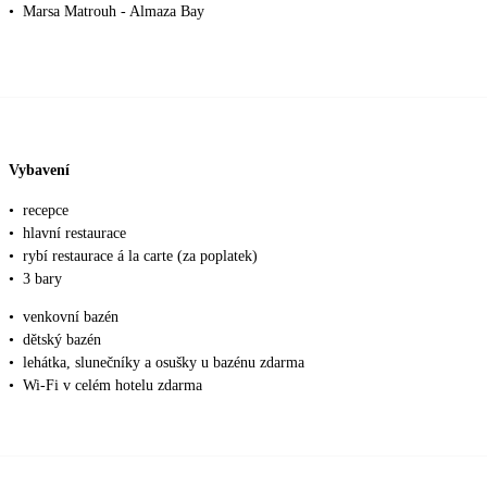
•
Marsa Matrouh - Almaza Bay
Vybavení
•
recepce
•
hlavní restaurace
•
rybí restaurace á la carte (za poplatek)
•
3 bary
•
venkovní bazén
•
dětský bazén
•
lehátka, slunečníky a osušky u bazénu zdarma
•
Wi-Fi v celém hotelu zdarma