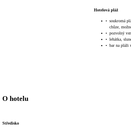
Hotelová pláž
•
soukromá plá
chůze, možno
•
pozvolný vs
•
lehátka, slu
•
bar na pláži 
O hotelu
Středisko