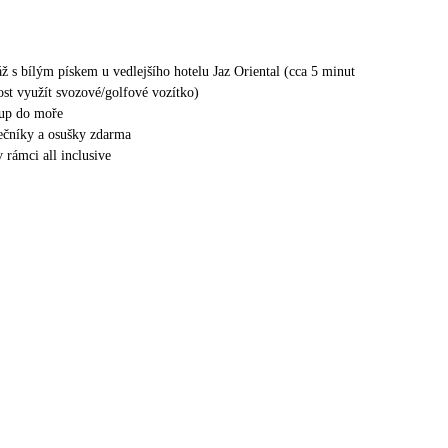
ž s bílým pískem u vedlejšího hotelu Jaz Oriental (cca 5 minut
st využít svozové/golfové vozítko)
tup do moře
nečníky a osušky zdarma
v rámci all inclusive