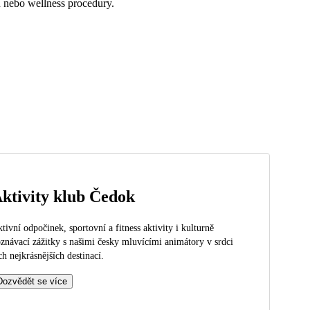
u nebo wellness procedury.
ktivity klub Čedok
tivní odpočinek, sportovní a fitness aktivity i kulturně
znávací zážitky s našimi česky mluvícími animátory v srdci
ch nejkrásnějších destinací.
Dozvědět se více