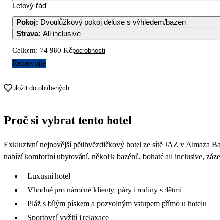
Letový řád
Pokoj
:
Dvoulůžkový pokoj deluxe s výhledem/bazen
Strava
:
All inclusive
Celkem:
74 980 Kč
podrobnosti
Rezervujte
uložit do oblíbených
Proč si vybrat tento hotel
Exkluzivní nejnovější pětihvězdičkový hotel ze sítě JAZ v Almaza Ba
nabízí komfortní ubytování, několik bazénů, bohaté all inclusive, záze
Luxusní hotel
Vhodné pro náročné klienty, páry i rodiny s dětmi
Pláž s bílým pískem a pozvolným vstupem přímo u hotelu
Sportovní vyžití i relaxace