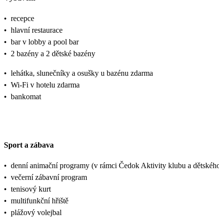
•
recepce
•
hlavní restaurace
•
bar v lobby a pool bar
•
2 bazény a 2 dětské bazény
•
lehátka, slunečníky a osušky u bazénu zdarma
•
Wi-Fi v hotelu zdarma
•
bankomat
Sport a zábava
•
denní animační programy (v rámci Čedok Aktivity klubu a dětsk
•
večerní zábavní program
•
tenisový kurt
•
multifunkční hřiště
•
plážový volejbal