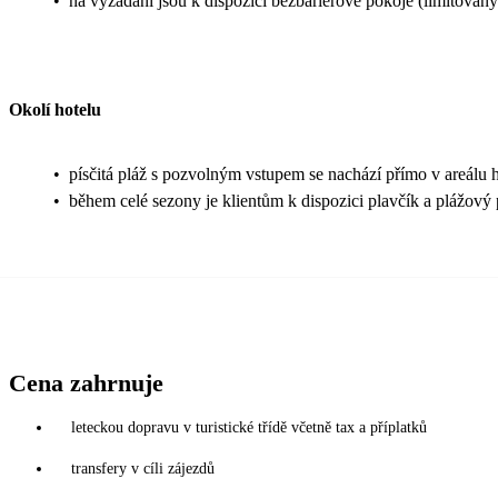
•
na vyžádání jsou k dispozici bezbariérové pokoje (limitovaný
Okolí hotelu
•
písčitá pláž s pozvolným vstupem se nachází přímo v areálu ho
•
během celé sezony je klientům k dispozici plavčík a plážový 
Cena zahrnuje
leteckou dopravu v turistické třídě včetně tax a příplatků
transfery v cíli zájezdů