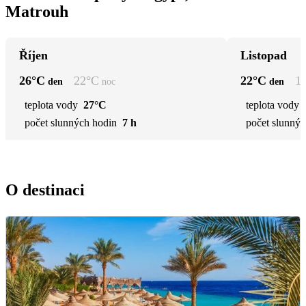
Matrouh
Říjen
Listopad
26
°C
22
°C
22
°C
1
den
noc
den
teplota vody
27°C
teplota vody
počet slunných hodin
7 h
počet slunnýc
O destinaci