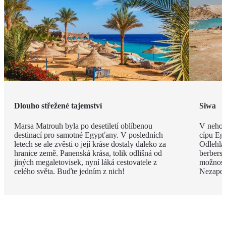
Dlouho střežené tajemství
Siwa
Marsa Matrouh byla po desetiletí oblíbenou
V nehos
destinací pro samotné Egypťany. V posledních
cípu Eg
letech se ale zvěsti o její kráse dostaly daleko za
Odlehlá
hranice země. Panenská krása, tolik odlišná od
berbersk
jiných megaletovisek, nyní láká cestovatele z
možnost
celého světa. Buďte jedním z nich!
Nezapom