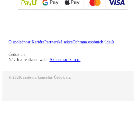
O společnosti
Kariéra
Partnerská sekce
Ochrana osobních údajů
Čedok a.s
Návrh a realizace webu
Axabee sp. z. o.o.
© 2026, cestovní kancelář Čedok a.s.