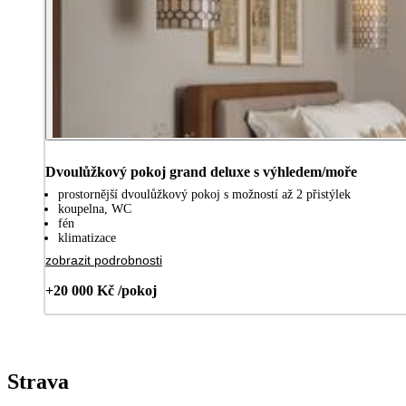
Dvoulůžkový pokoj grand deluxe s výhledem/moře
prostornější dvoulůžkový pokoj s možností až 2 přistýlek
koupelna, WC
fén
klimatizace
zobrazit podrobnosti
+20 000 Kč /pokoj
Strava