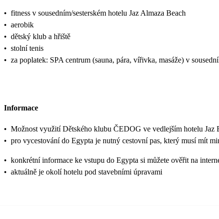
•
fitness v sousedním/sesterském hotelu Jaz Almaza Beach
•
aerobik
•
dětský klub a hřiště
•
stolní tenis
•
za poplatek: SPA centrum (sauna, pára, vířivka, masáže) v sousedn
Informace
•
Možnost využití Dětského klubu ČEDOG ve vedlejším hotelu Jaz Elite
•
pro vycestování do Egypta je nutný cestovní pas, který musí mít mi
•
konkrétní informace ke vstupu do Egypta si můžete ověřit na inter
•
aktuálně je okolí hotelu pod stavebními úpravami