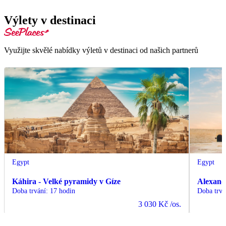
Výlety v destinaci
Využijte skvělé nabídky výletů v destinaci od našich partnerů
Egypt
Egypt
Káhira - Velké pyramidy v Gíze
Alexand
Doba trvání
:
17 hodin
Doba trvá
3 030 Kč
/os.