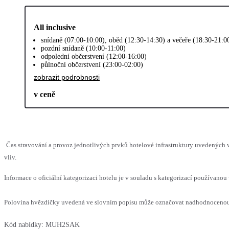
All inclusive
snídaně (07:00-10:00), oběd (12:30-14:30) a večeře (18:30-21:0
pozdní snídaně (10:00-11:00)
odpolední občerstvení (12:00-16:00)
půlnoční občerstvení (23:00-02:00)
zobrazit podrobnosti
v ceně
Čas stravování a provoz jednotlivých prvků hotelové infrastruktury uvedenýc
vliv.
Informace o oficiální kategorizaci hotelu je v souladu s kategorizací používanou 
Polovina hvězdičky uvedená ve slovním popisu může označovat nadhodnocenou n
Kód nabídky:
MUH2SAK