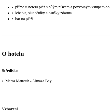
•
přímo u hotelu pláž s bílým pískem a pozvolným vstupem d
•
lehátka, slunečníky a osušky zdarma
•
bar na pláži
O hotelu
Středisko
•
Marsa Matrouh - Almaza Bay
Vybavení