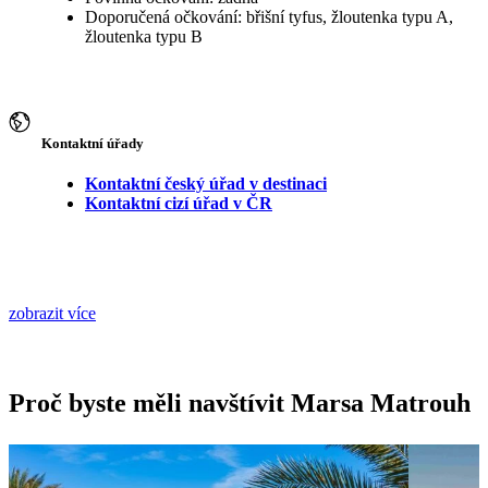
Doporučená očkování: břišní tyfus, žloutenka typu A,
žloutenka typu B
Kontaktní úřady
Kontaktní český úřad v destinaci
Kontaktní cizí úřad v ČR
zobrazit více
Proč byste měli navštívit Marsa Matrouh