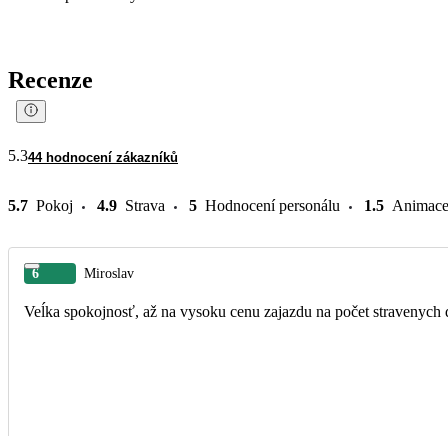
Recenze
5.3
44 hodnocení zákazníků
5.7
Pokoj
4.9
Strava
5
Hodnocení personálu
1.5
Animac
6
Miroslav
Veĺka spokojnosť, až na vysoku cenu zajazdu na počet stravenych 