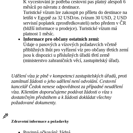
K vycestování je potřeba cestovní pas platný alespoň 6
měsíců po návratu z destinace.
Turistické vízum lze zakoupit po příletu do destinace na
letišti v Egyptě za 32 USD/os. (vízum 30 USD, 2 USD
servisní poplatek zprostředkovateli) nebo předem v ČR
(bližší informace u prodejce). Turistické vízum má
platnost 1 měsíc.
Informace pro občany ostatních zemí:
Údaje o pasových a vízových požadavcích včetně
přibližných lhůt pro vyřízení víz pro občany třetích zemí
jsou k dispozici u příslušných úřadů třetí země
(ministerstvo zahraničních věcí, zastupitelský úřad).
Udělení víza je plně v kompetenci zastupitelských úřadů, proti
zamítnutí žádosti o jeho udělení není odvolání. Cestovní
kancelář Čedok nenese odpovědnost za případné neudělení
víza. Klientům doporučujeme podávat žádosti o víza s
dostatečným předstihem a k žádosti dokládat všechny
požadované dokumenty.
Zdravotní informace a požadavky
Povinná očkování: žádná