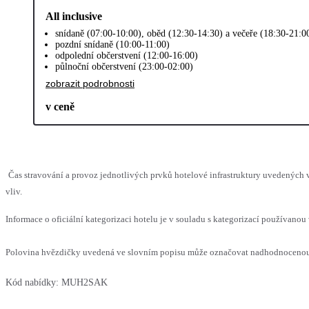
All inclusive
snídaně (07:00-10:00), oběd (12:30-14:30) a večeře (18:30-21:0
pozdní snídaně (10:00-11:00)
odpolední občerstvení (12:00-16:00)
půlnoční občerstvení (23:00-02:00)
zobrazit podrobnosti
v ceně
Čas stravování a provoz jednotlivých prvků hotelové infrastruktury uvedenýc
vliv.
Informace o oficiální kategorizaci hotelu je v souladu s kategorizací používanou 
Polovina hvězdičky uvedená ve slovním popisu může označovat nadhodnocenou n
Kód nabídky:
MUH2SAK