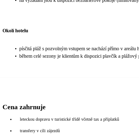
•
na vyžádání jsou k dispozici bezbariérové pokoje (limitovaný
Okolí hotelu
•
písčitá pláž s pozvolným vstupem se nachází přímo v areálu ho
•
během celé sezony je klientům k dispozici plavčík a plážový 
Cena zahrnuje
leteckou dopravu v turistické třídě včetně tax a příplatků
transfery v cíli zájezdů