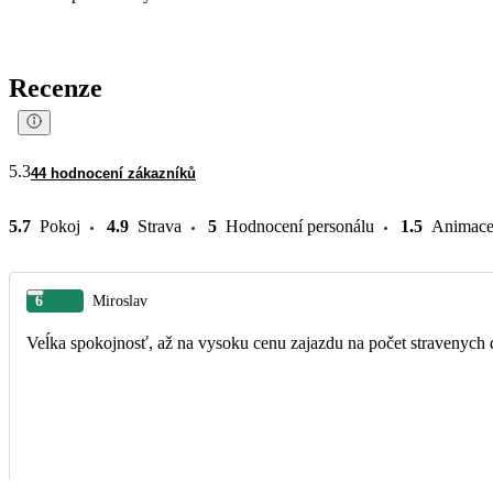
Recenze
5.3
44 hodnocení zákazníků
5.7
Pokoj
4.9
Strava
5
Hodnocení personálu
1.5
Animac
6
Miroslav
Veĺka spokojnosť, až na vysoku cenu zajazdu na počet stravenych 