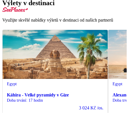
Výlety v destinaci
Využijte skvělé nabídky výletů v destinaci od našich partnerů
Egypt
Egypt
Káhira - Velké pyramidy v Gíze
Alexand
Doba trvání
:
17 hodin
Doba trvá
3 024 Kč
/os.