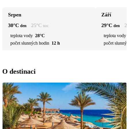
Srpen
Září
30
°C
25
°C
29
°C
2
den
noc
den
teplota vody
28°C
teplota vody
počet slunných hodin
12 h
počet slunnýc
O destinaci