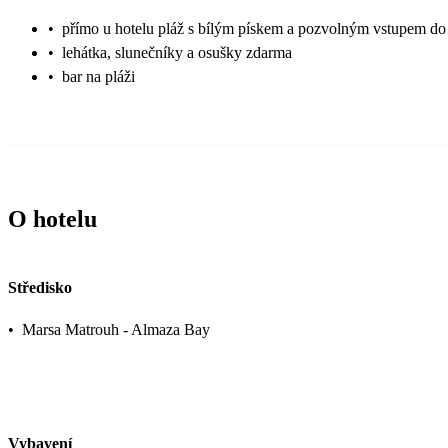
•
přímo u hotelu pláž s bílým pískem a pozvolným vstupem d
•
lehátka, slunečníky a osušky zdarma
•
bar na pláži
O hotelu
Středisko
•
Marsa Matrouh - Almaza Bay
Vybavení