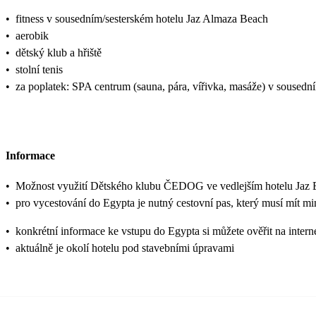
•
fitness v sousedním/sesterském hotelu Jaz Almaza Beach
•
aerobik
•
dětský klub a hřiště
•
stolní tenis
•
za poplatek: SPA centrum (sauna, pára, vířivka, masáže) v sousedn
Informace
•
Možnost využití Dětského klubu ČEDOG ve vedlejším hotelu Jaz Elite
•
pro vycestování do Egypta je nutný cestovní pas, který musí mít mi
•
konkrétní informace ke vstupu do Egypta si můžete ověřit na inter
•
aktuálně je okolí hotelu pod stavebními úpravami