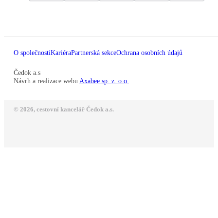
O společnosti
Kariéra
Partnerská sekce
Ochrana osobních údajů
Čedok a.s
Návrh a realizace webu
Axabee sp. z. o.o.
© 2026, cestovní kancelář Čedok a.s.