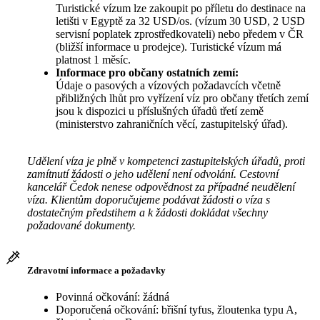
Turistické vízum lze zakoupit po příletu do destinace na
letišti v Egyptě za 32 USD/os. (vízum 30 USD, 2 USD
servisní poplatek zprostředkovateli) nebo předem v ČR
(bližší informace u prodejce). Turistické vízum má
platnost 1 měsíc.
Informace pro občany ostatních zemí:
Údaje o pasových a vízových požadavcích včetně
přibližných lhůt pro vyřízení víz pro občany třetích zemí
jsou k dispozici u příslušných úřadů třetí země
(ministerstvo zahraničních věcí, zastupitelský úřad).
Udělení víza je plně v kompetenci zastupitelských úřadů, proti
zamítnutí žádosti o jeho udělení není odvolání. Cestovní
kancelář Čedok nenese odpovědnost za případné neudělení
víza. Klientům doporučujeme podávat žádosti o víza s
dostatečným předstihem a k žádosti dokládat všechny
požadované dokumenty.
Zdravotní informace a požadavky
Povinná očkování: žádná
Doporučená očkování: břišní tyfus, žloutenka typu A,