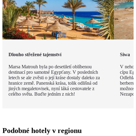
Dlouho střežené tajemství
Siwa
Marsa Matrouh byla po desetiletí oblíbenou
V nehos
destinací pro samotné Egypťany. V posledních
cípu Eg
letech se ale zvěsti o její kráse dostaly daleko za
Odlehlá
hranice země. Panenská krása, tolik odlišná od
berbersk
jiných megaletovisek, nyní láká cestovatele z
možnost
celého světa. Buďte jedním z nich!
Nezapom
Podobné hotely v regionu