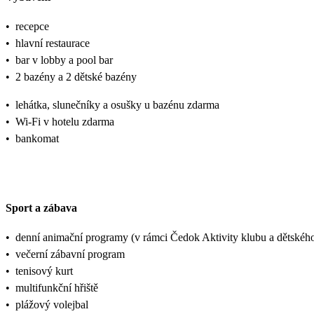
•
recepce
•
hlavní restaurace
•
bar v lobby a pool bar
•
2 bazény a 2 dětské bazény
•
lehátka, slunečníky a osušky u bazénu zdarma
•
Wi-Fi v hotelu zdarma
•
bankomat
Sport a zábava
•
denní animační programy (v rámci Čedok Aktivity klubu a dětsk
•
večerní zábavní program
•
tenisový kurt
•
multifunkční hřiště
•
plážový volejbal