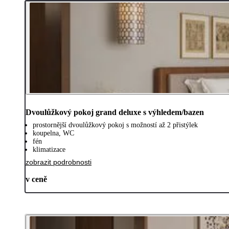
Dvoulůžkový pokoj grand deluxe s výhledem/bazen
prostornější dvoulůžkový pokoj s možností až 2 přistýlek
koupelna, WC
fén
klimatizace
zobrazit podrobnosti
v ceně