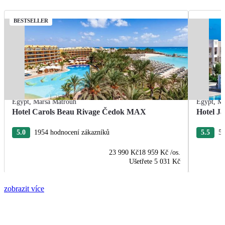
BESTSELLER
Egypt
,
Marsa Matrouh
Egypt
,
Ma
Hotel Carols Beau Rivage Čedok MAX
Hotel Ja
5.0
1954 hodnocení zákazníků
5.5
55
23 990 Kč
18 959 Kč
/os.
Ušetřete
5 031 Kč
zobrazit více