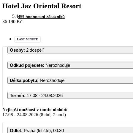
Hotel Jaz Oriental Resort
5.4
459 hodnocení zákazníků
36 190 Kč
LAST MINUTE
Osoby
:
2 dospělí
Odkud pojedete
:
Nerozhoduje
Délka pobytu
:
Nerozhoduje
Termín
:
17.08 - 24.08.2026
Srpen 
Nejlepší možnost v tomto období:
17.08
-
24.08.2026
(8 dní, 7 nocí)
PO
ÚT
ST
ČT
Odlet
:
Praha (letiště), 00:30