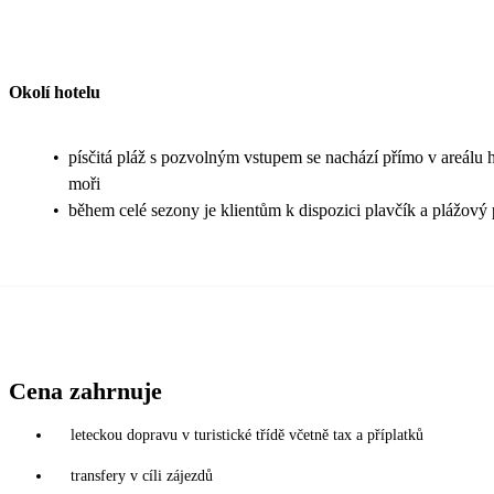
Okolí hotelu
•
písčitá pláž s pozvolným vstupem se nachází přímo v areálu ho
moři
•
během celé sezony je klientům k dispozici plavčík a plážový 
Cena zahrnuje
leteckou dopravu v turistické třídě včetně tax a příplatků
transfery v cíli zájezdů