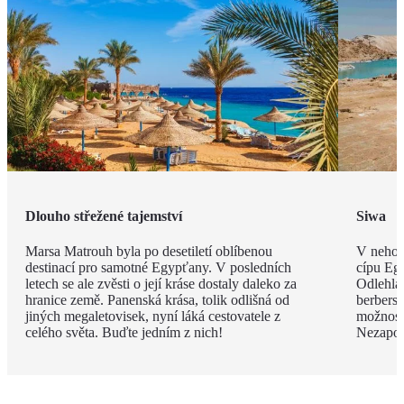
Dlouho střežené tajemství
Siwa
Marsa Matrouh byla po desetiletí oblíbenou
V nehos
destinací pro samotné Egypťany. V posledních
cípu Eg
letech se ale zvěsti o její kráse dostaly daleko za
Odlehlá
hranice země. Panenská krása, tolik odlišná od
berbersk
jiných megaletovisek, nyní láká cestovatele z
možnost
celého světa. Buďte jedním z nich!
Nezapom