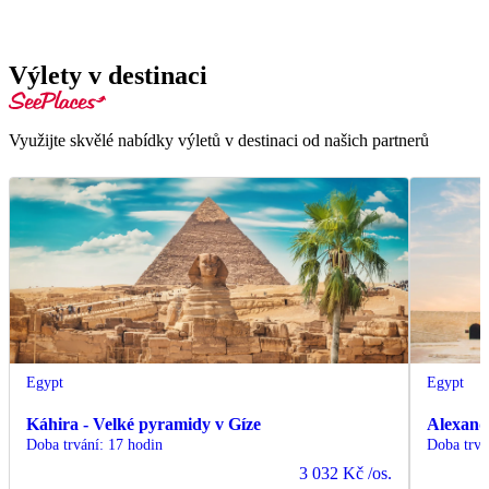
Výlety v destinaci
Využijte skvělé nabídky výletů v destinaci od našich partnerů
Egypt
Egypt
Káhira - Velké pyramidy v Gíze
Alexand
Doba trvání
:
17 hodin
Doba trvá
3 032 Kč
/os.