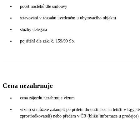
počet noclehů dle smlouvy
stravování v rozsahu uvedeném u ubytovacího objektu
služby delegáta
pojištění dle zák. č. 159/99 Sb.
Cena nezahrnuje
cena zájezdu nezahrnuje vízum
vízum si můžete zakoupit po příletu do destinace na letišti v Egy
zprostředkovateli) nebo předem v ČR (bližší informace u prodejce)