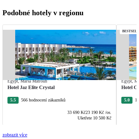
Podobné hotely v regionu
BESTSEL
Egypt
,
Marsa Matrouh
Egypt
,
Ma
Hotel Jaz Elite Crystal
Hotel C
5.5
566 hodnocení zákazníků
5.0
19
33 690 Kč
23 190 Kč
/os.
Ušetřete
10 500 Kč
zobrazit více