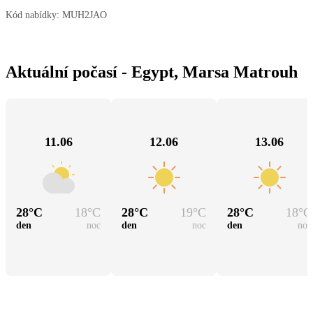
Kód nabídky:
MUH2JAO
Aktuální počasí - Egypt, Marsa Matrouh
11.06
12.06
13.06
28
°C
18
°C
28
°C
19
°C
28
°C
18
°C
den
noc
den
noc
den
noc