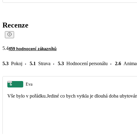
Recenze
5.4
459 hodnocení zákazníků
5.3
Pokoj
5.1
Strava
5.3
Hodnocení personálu
2.6
Anima
6
Eva
Vše bylo v pořádku.Jediné co bych vytkla je dlouhá doba ubytování 