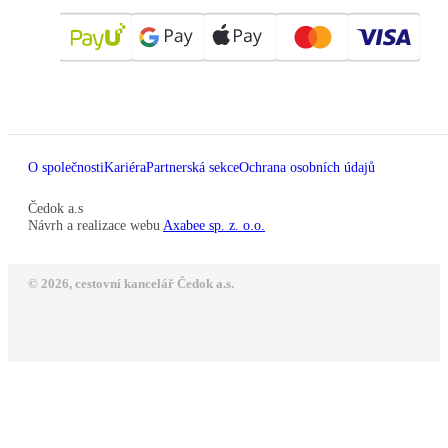
O společnosti
Kariéra
Partnerská sekce
Ochrana osobních údajů
Čedok a.s
Návrh a realizace webu
Axabee sp. z. o.o.
© 2026, cestovní kancelář Čedok a.s.