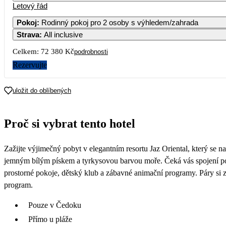
Letový řád
Pokoj
:
Rodinný pokoj pro 2 osoby s výhledem/zahrada
Strava
:
All inclusive
3
4
5
6
Celkem:
72 380 Kč
podrobnosti
10
11
12
13
Rezervujte
17
18
19
20
uložit do oblíbených
36 190
36 6
24
25
26
27
Proč si vybrat tento hotel
36 390
33 6
31
Zažijte výjimečný pobyt v elegantním resortu Jaz Oriental, který se na
34 190
jemným bílým pískem a tyrkysovou barvou moře. Čeká vás spojení poh
prostorné pokoje, dětský klub a zábavné animační programy. Páry si za
program.
Pouze v Čedoku
Přímo u pláže