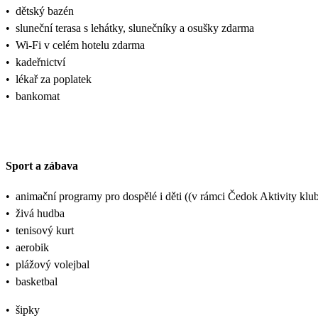
•
dětský bazén
•
sluneční terasa s lehátky, slunečníky a osušky zdarma
•
Wi-Fi v celém hotelu zdarma
•
kadeřnictví
•
lékař za poplatek
•
bankomat
Sport a zábava
•
animační programy pro dospělé i děti ((v rámci Čedok Aktivity k
•
živá hudba
•
tenisový kurt
•
aerobik
•
plážový volejbal
•
basketbal
•
šipky