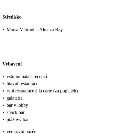
Středisko
•
Marsa Matrouh - Almaza Bay
Vybavení
•
vstupní hala s recepcí
•
hlavní restaurace
•
rybí restuarace á la carte (za poplatek)
•
galateria
•
bar v lobby
•
snack bar
•
plážový bar
•
venkovní bazén