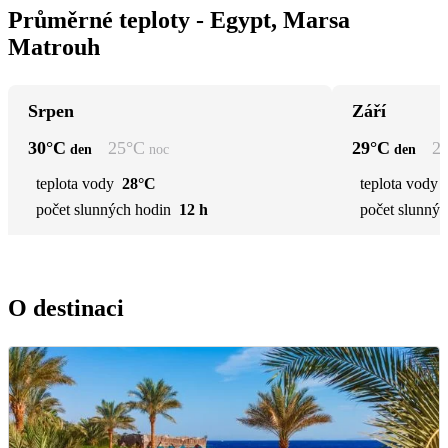
Průměrné teploty - Egypt, Marsa
Matrouh
Srpen
Září
30
°C
25
°C
29
°C
2
den
noc
den
teplota vody
28°C
teplota vody
počet slunných hodin
12 h
počet slunnýc
O destinaci