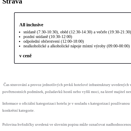
Strava
All inclusive
snídaně (7:30-10:30), oběd (12:30-14:30) a večeře (19:30-21:30
pozdní snídaně (10:30-12:00)
odpolední občerstvení (12:00-18:00)
nealkoholické a alkoholické nápoje místní výroby (09:00-00:00)
v ceně
Čas stravování a provoz jednotlivých prvků hotelové infrastruktury uvedenýc
povětrnostních podmínek, požadavků hostů nebo vyšší moci, na které majitel nem
Informace o oficiální kategorizaci hotelu je v souladu s kategorizací používanou 
konkrétní kategorie.
Polovina hvězdičky uvedená ve slovním popisu může označovat nadhodnocenou n