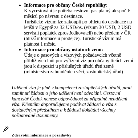
Informace pro občany České republiky:
K vycestování je potřeba cestovní pas platný alespoň 6
měsíců po návratu z destinace.
Turistické vízum lze zakoupit po příletu do destinace na
letišti v Egyptě za 32 USD/os. (vízum 30 USD, 2 USD
servisní poplatek zprostředkovateli) nebo předem v ČR
(bližší informace u prodejce). Turistické vízum má
platnost 1 měsíc.
Informace pro občany ostatních zemí:
Údaje o pasových a vízových požadavcích včetně
přibližných lhůt pro vyřízení víz pro občany třetích zemí
jsou k dispozici u příslušných úřadů třetí země
(ministerstvo zahraničních věcí, zastupitelský úřad).
Udělení víza je plně v kompetenci zastupitelských úřadů, proti
zamítnutí žádosti o jeho udělení není odvolání. Cestovní
kancelář Čedok nenese odpovědnost za případné neudělení
víza. Klientům doporučujeme podávat žádosti o víza s
dostatečným předstihem a k žádosti dokládat všechny
požadované dokumenty.
Zdravotní informace a požadavky