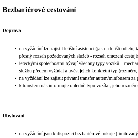
Bezbariérové cestování
Doprava
•
na vyžádání lze zajistit letištní asistenci (jak na letišti odletu
přesný rozsah požadovaných služeb - rozsah omezení cestujíc
•
leteckými společnostmi bývají všechny typy vozíků – mechani
službu předem vyžádat a uvést jejich konkrétní typ (rozměry, 
•
na vyžádání lze zajistit privátní transfer autem/minibusem za
•
k transferu nás informujte ohledně typu vozíku, jeho rozměr
Ubytování
•
na vyžádání jsou k dispozici bezbariérové pokoje (limitovaný