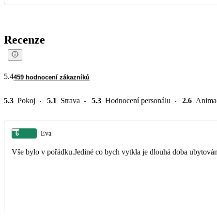
Recenze
5.4
459 hodnocení zákazníků
5.3
Pokoj
5.1
Strava
5.3
Hodnocení personálu
2.6
Anima
6
Eva
Vše bylo v pořádku.Jediné co bych vytkla je dlouhá doba ubytování 