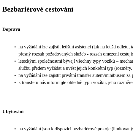
Bezbariérové cestování
Doprava
•
na vyžádání lze zajistit letištní asistenci (jak na letišti odletu
přesný rozsah požadovaných služeb - rozsah omezení cestujíc
•
leteckými společnostmi bývají všechny typy vozíků – mechani
službu předem vyžádat a uvést jejich konkrétní typ (rozměry, 
•
na vyžádání lze zajistit privátní transfer autem/minibusem za
•
k transferu nás informujte ohledně typu vozíku, jeho rozměr
Ubytování
•
na vyžádání jsou k dispozici bezbariérové pokoje (limitovaný