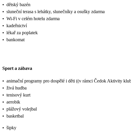
•
dětský bazén
•
sluneční terasa s lehátky, slunečníky a osušky zdarma
•
Wi-Fi v celém hotelu zdarma
•
kadeřnictví
•
lékař za poplatek
•
bankomat
Sport a zábava
•
animační programy pro dospělé i děti ((v rámci Čedok Aktivity k
•
živá hudba
•
tenisový kurt
•
aerobik
•
plážový volejbal
•
basketbal
•
šipky