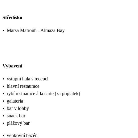
Středisko
•
Marsa Matrouh - Almaza Bay
Vybavení
•
vstupní hala s recepcí
•
hlavní restaurace
•
rybí restuarace á la carte (za poplatek)
•
galateria
•
bar v lobby
•
snack bar
•
plážový bar
•
venkovní bazén