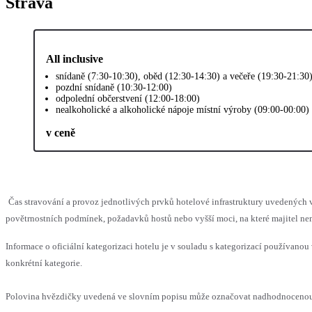
Strava
All inclusive
snídaně (7:30-10:30), oběd (12:30-14:30) a večeře (19:30-21:30
pozdní snídaně (10:30-12:00)
odpolední občerstvení (12:00-18:00)
nealkoholické a alkoholické nápoje místní výroby (09:00-00:00)
v ceně
Čas stravování a provoz jednotlivých prvků hotelové infrastruktury uvedenýc
povětrnostních podmínek, požadavků hostů nebo vyšší moci, na které majitel nem
Informace o oficiální kategorizaci hotelu je v souladu s kategorizací používanou 
konkrétní kategorie.
Polovina hvězdičky uvedená ve slovním popisu může označovat nadhodnocenou n