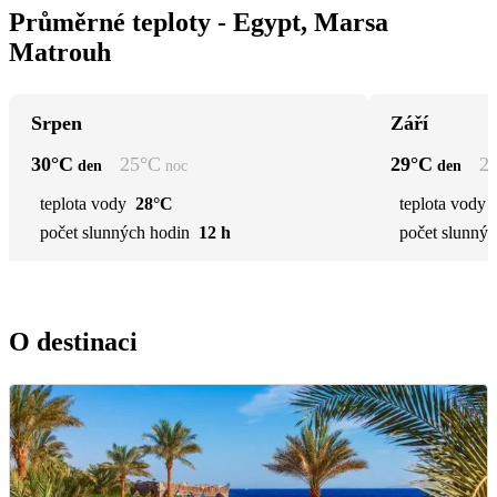
Průměrné teploty - Egypt, Marsa
Matrouh
Srpen
Září
30
°C
25
°C
29
°C
2
den
noc
den
teplota vody
28°C
teplota vody
počet slunných hodin
12 h
počet slunnýc
O destinaci