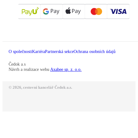
O společnosti
Kariéra
Partnerská sekce
Ochrana osobních údajů
Čedok a.s
Návrh a realizace webu
Axabee sp. z. o.o.
© 2026, cestovní kancelář Čedok a.s.