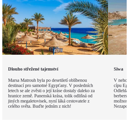
Dlouho střežené tajemství
Siwa
Marsa Matrouh byla po desetiletí oblíbenou
V nehos
destinací pro samotné Egypťany. V posledních
cípu Eg
letech se ale zvěsti o její kráse dostaly daleko za
Odlehlá
hranice země. Panenská krása, tolik odlišná od
berbersk
jiných megaletovisek, nyní láká cestovatele z
možnost
celého světa. Buďte jedním z nich!
Nezapom