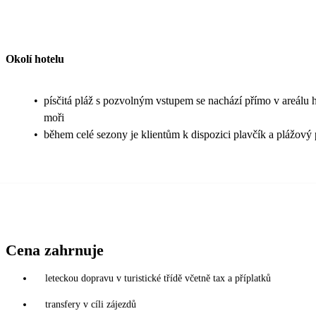
Okolí hotelu
•
písčitá pláž s pozvolným vstupem se nachází přímo v areálu ho
moři
•
během celé sezony je klientům k dispozici plavčík a plážový 
Cena zahrnuje
leteckou dopravu v turistické třídě včetně tax a příplatků
transfery v cíli zájezdů