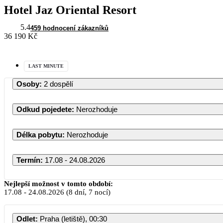
Hotel Jaz Oriental Resort
5.4
459 hodnocení zákazníků
36 190 Kč
LAST MINUTE
Osoby
:
2 dospělí
Odkud pojedete
:
Nerozhoduje
Délka pobytu
:
Nerozhoduje
Termín
:
17.08 - 24.08.2026
Srpen 
Nejlepší možnost v tomto období:
17.08
-
24.08.2026
(8 dní, 7 nocí)
PO
ÚT
ST
ČT
Odlet
:
Praha (letiště), 00:30