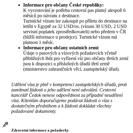
Informace pro občany České republiky:
K vycestování je potřeba cestovní pas platný alespoň 6
měsíců po návratu z destinace.
Turistické vízum lze zakoupit po příletu do destinace na
letišti v Egyptě za 32 USD/os. (vízum 30 USD, 2 USD
servisní poplatek zprostředkovateli) nebo předem v ČR
(bližší informace u prodejce). Turistické vízum má
platnost 1 měsíc.
Informace pro občany ostatních zemí:
Údaje o pasových a vízových požadavcích včetně
přibližných lhůt pro vyřízení víz pro občany třetích zemí
jsou k dispozici u příslušných úřadů třetí země
(ministerstvo zahraničních věcí, zastupitelský úřad).
Udělení víza je plně v kompetenci zastupitelských úřadů, proti
zamítnutí žádosti o jeho udělení není odvolání. Cestovní
kancelář Čedok nenese odpovědnost za případné neudělení
víza. Klientům doporučujeme podávat žádosti o víza s
dostatečným předstihem a k žádosti dokládat všechny
požadované dokumenty.
Zdravotní informace a požadavky