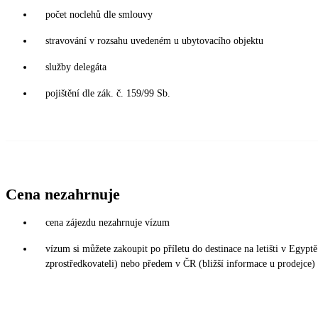
počet noclehů dle smlouvy
stravování v rozsahu uvedeném u ubytovacího objektu
služby delegáta
pojištění dle zák. č. 159/99 Sb.
Cena nezahrnuje
cena zájezdu nezahrnuje vízum
vízum si můžete zakoupit po příletu do destinace na letišti v Egy
zprostředkovateli) nebo předem v ČR (bližší informace u prodejce)