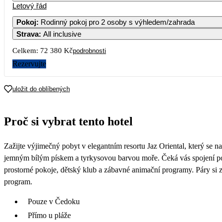
Letový řád
Pokoj
:
Rodinný pokoj pro 2 osoby s výhledem/zahrada
Strava
:
All inclusive
3
4
5
6
Celkem:
72 380 Kč
podrobnosti
10
11
12
13
Rezervujte
17
18
19
20
uložit do oblíbených
36 190
36 6
24
25
26
27
Proč si vybrat tento hotel
36 390
33 6
31
Zažijte výjimečný pobyt v elegantním resortu Jaz Oriental, který se na
34 190
jemným bílým pískem a tyrkysovou barvou moře. Čeká vás spojení poh
prostorné pokoje, dětský klub a zábavné animační programy. Páry si za
program.
Pouze v Čedoku
Přímo u pláže