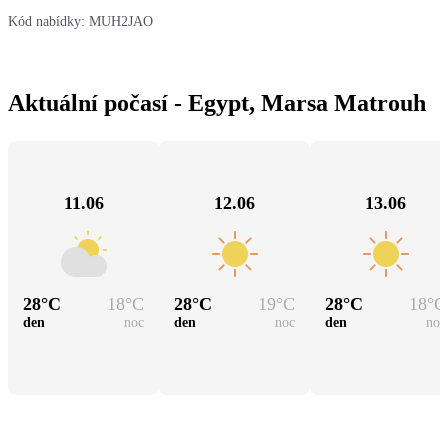
Kód nabídky:
MUH2JAO
Aktuální počasí - Egypt, Marsa Matrouh
11.06
12.06
13.06
28
°C
18
°C
28
°C
19
°C
28
°C
18
°C
den
noc
den
noc
den
noc