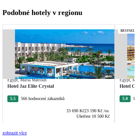
Podobné hotely v regionu
BESTSEL
Egypt
,
Marsa Matrouh
Egypt
,
Ma
Hotel Jaz Elite Crystal
Hotel C
5.5
566 hodnocení zákazníků
5.0
19
33 690 Kč
23 190 Kč
/os.
Ušetřete
10 500 Kč
zobrazit více