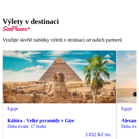
Výlety v destinaci
Využijte skvělé nabídky výletů v destinaci od našich partnerů
Egypt
Egypt
Káhira - Velké pyramidy v Gíze
Alexand
Doba trvání
:
17 hodin
Doba trvá
3 032 Kč
/os.