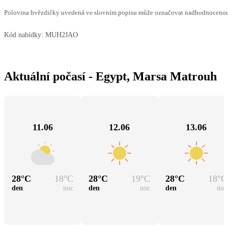
Polovina hvězdičky uvedená ve slovním popisu může označovat nadhodnocenou n
Kód nabídky:
MUH2JAO
Aktuální počasí - Egypt, Marsa Matrouh
11.06
12.06
13.06
28
°C
18
°C
28
°C
19
°C
28
°C
18
°C
den
noc
den
noc
den
noc