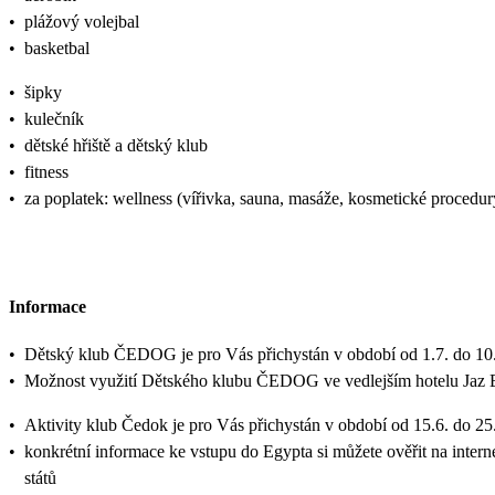
•
plážový volejbal
•
basketbal
•
šipky
•
kulečník
•
dětské hřiště a dětský klub
•
fitness
•
za poplatek: wellness (vířivka, sauna, masáže, kosmetické procedur
Informace
•
Dětský klub ČEDOG je pro Vás přichystán v období od 1.7. do 10.
•
Možnost využití Dětského klubu ČEDOG ve vedlejším hotelu Jaz El
•
Aktivity klub Čedok je pro Vás přichystán v období od 15.6. do 25
•
konkrétní informace ke vstupu do Egypta si můžete ověřit na inter
států