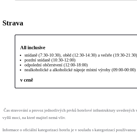
Strava
All inclusive
snídaně (7:30-10:30), oběd (12:30-14:30) a večeře (19:30-21:30
pozdní snídaně (10:30-12:00)
odpolední občerstvení (12:00-18:00)
nealkoholické a alkoholické nápoje místní výroby (09:00-00:00)
v ceně
Čas stravování a provoz jednotlivých prvků hotelové infrastruktury uvedenýc
vyšší moci, na které majitel nemá vliv.
Informace o oficiální kategorizaci hotelu je v souladu s kategorizací používanou 