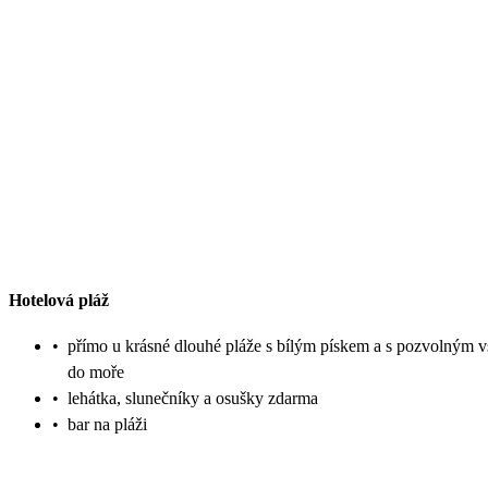
Hotelová pláž
•
přímo u krásné dlouhé pláže s bílým pískem a s pozvolným 
do moře
•
lehátka, slunečníky a osušky zdarma
•
bar na pláži