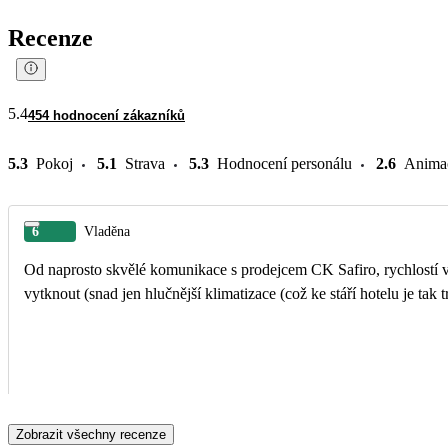
Recenze
5.4
454 hodnocení zákazníků
5.3
Pokoj
5.1
Strava
5.3
Hodnocení personálu
2.6
Anima
6
Vladěna
Od naprosto skvělé komunikace s prodejcem CK Safiro, rychlostí v j
vytknout (snad jen hlučnější klimatizace (což ke stáří hotelu je tak
Zobrazit všechny recenze