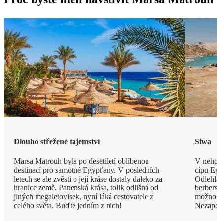
Dlouho střežené tajemství
Siwa
Marsa Matrouh byla po desetiletí oblíbenou
V nehos
destinací pro samotné Egypťany. V posledních
cípu Eg
letech se ale zvěsti o její kráse dostaly daleko za
Odlehlá
hranice země. Panenská krása, tolik odlišná od
berbersk
jiných megaletovisek, nyní láká cestovatele z
možnost
celého světa. Buďte jedním z nich!
Nezapom