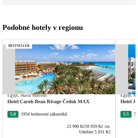
Podobné hotely v regionu
BESTSELLER
Egypt
,
Marsa Matrouh
Egypt
,
Ma
Hotel Carols Beau Rivage Čedok MAX
Hotel Ja
5.0
1954 hodnocení zákazníků
5.5
55
23 990 Kč
18 959 Kč
/os.
Ušetřete
5 031 Kč