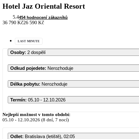
Hotel Jaz Oriental Resort
5.4
454 hodnocení zákazníků
36 790 Kč
26 590 Kč
LAST MINUTE
Osoby
:
2 dospělí
Odkud pojedete
:
Nerozhoduje
Délka pobytu
:
Nerozhoduje
Termín
:
05.10 - 12.10.2026
Nejlepší možnost v tomto období:
05.10
-
12.10.2026
(8 dní, 7 nocí)
PO
Odlet
:
Bratislava (letiště), 02:05