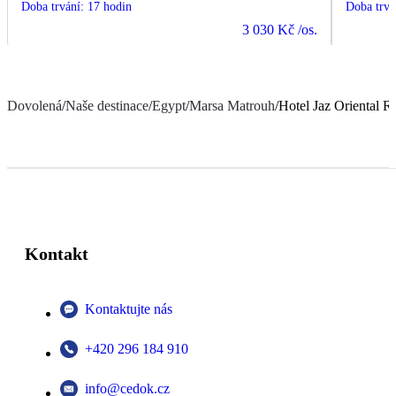
Doba trvání
:
17 hodin
Doba trvá
3 030 Kč
/os.
Dovolená
/
Naše destinace
/
Egypt
/
Marsa Matrouh
/
Hotel Jaz Oriental R
Kontakt
Kontaktujte nás
+420 296 184 910
info@cedok.cz