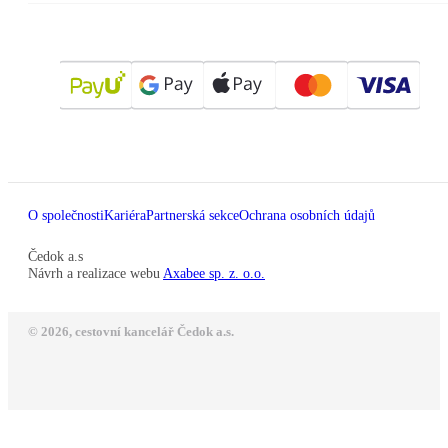
O společnosti
Kariéra
Partnerská sekce
Ochrana osobních údajů
Čedok a.s
Návrh a realizace webu
Axabee sp. z. o.o.
© 2026, cestovní kancelář Čedok a.s.