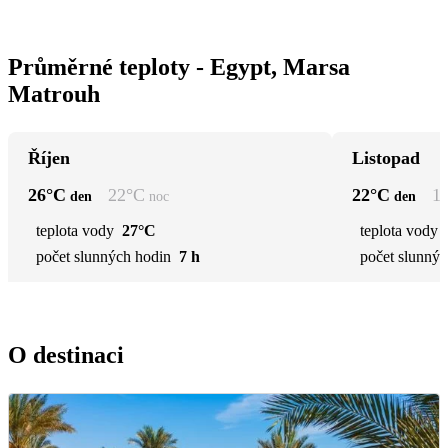
Průměrné teploty - Egypt, Marsa
Matrouh
Říjen
Listopad
26
°C
22
°C
22
°C
1
den
noc
den
teplota vody
27°C
teplota vody
počet slunných hodin
7 h
počet slunnýc
O destinaci