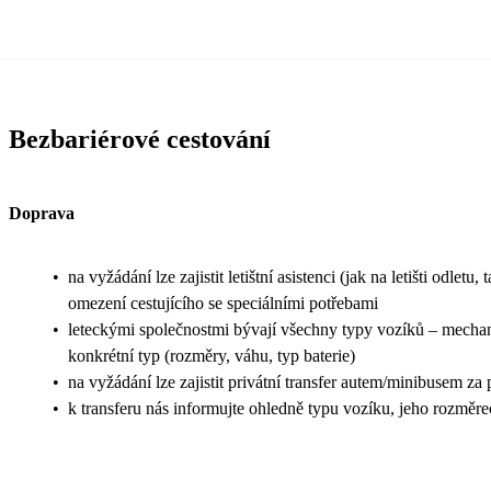
Bezbariérové cestování
Doprava
•
na vyžádání lze zajistit letištní asistenci (jak na letišti odle
omezení cestujícího se speciálními potřebami
•
leteckými společnostmi bývají všechny typy vozíků – mechanic
konkrétní typ (rozměry, váhu, typ baterie)
•
na vyžádání lze zajistit privátní transfer autem/minibusem za
•
k transferu nás informujte ohledně typu vozíku, jeho rozměr