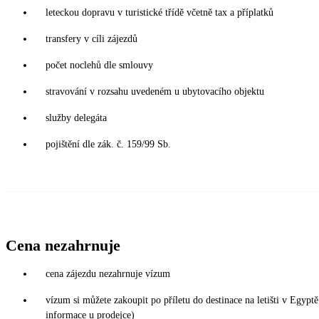
leteckou dopravu v turistické třídě včetně tax a příplatků
transfery v cíli zájezdů
počet noclehů dle smlouvy
stravování v rozsahu uvedeném u ubytovacího objektu
služby delegáta
pojištění dle zák. č. 159/99 Sb.
Cena nezahrnuje
cena zájezdu nezahrnuje vízum
vízum si můžete zakoupit po příletu do destinace na letišti v Egy
informace u prodejce)