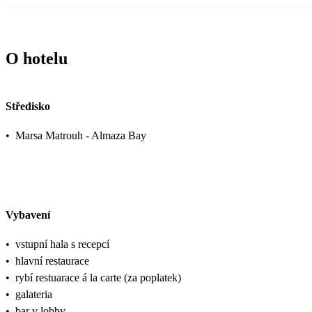
O hotelu
Středisko
•
Marsa Matrouh - Almaza Bay
Vybavení
•
vstupní hala s recepcí
•
hlavní restaurace
•
rybí restuarace á la carte (za poplatek)
•
galateria
•
bar v lobby