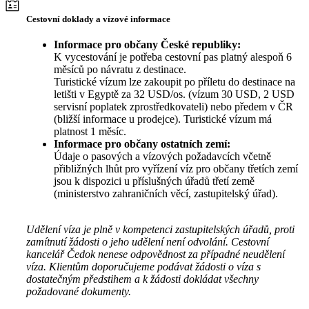
Cestovní doklady a vízové informace
Informace pro občany České republiky:
K vycestování je potřeba cestovní pas platný alespoň 6
měsíců po návratu z destinace.
Turistické vízum lze zakoupit po příletu do destinace na
letišti v Egyptě za 32 USD/os. (vízum 30 USD, 2 USD
servisní poplatek zprostředkovateli) nebo předem v ČR
(bližší informace u prodejce). Turistické vízum má
platnost 1 měsíc.
Informace pro občany ostatních zemí:
Údaje o pasových a vízových požadavcích včetně
přibližných lhůt pro vyřízení víz pro občany třetích zemí
jsou k dispozici u příslušných úřadů třetí země
(ministerstvo zahraničních věcí, zastupitelský úřad).
Udělení víza je plně v kompetenci zastupitelských úřadů, proti
zamítnutí žádosti o jeho udělení není odvolání. Cestovní
kancelář Čedok nenese odpovědnost za případné neudělení
víza. Klientům doporučujeme podávat žádosti o víza s
dostatečným předstihem a k žádosti dokládat všechny
požadované dokumenty.