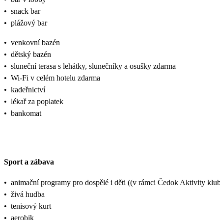
•
snack bar
•
plážový bar
•
venkovní bazén
•
dětský bazén
•
sluneční terasa s lehátky, slunečníky a osušky zdarma
•
Wi-Fi v celém hotelu zdarma
•
kadeřnictví
•
lékař za poplatek
•
bankomat
Sport a zábava
•
animační programy pro dospělé i děti ((v rámci Čedok Aktivity k
•
živá hudba
•
tenisový kurt
•
aerobik