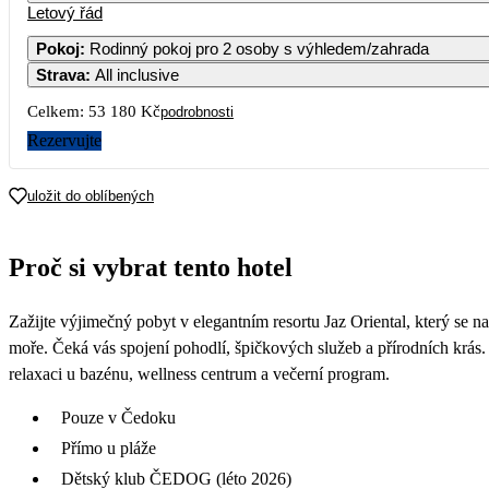
Letový řád
Pokoj
:
Rodinný pokoj pro 2 osoby s výhledem/zahrada
Strava
:
All inclusive
5
26 59
Celkem:
53 180 Kč
podrobnosti
12
Rezervujte
24 79
19
uložit do oblíbených
26
Proč si vybrat tento hotel
Zažijte výjimečný pobyt v elegantním resortu Jaz Oriental, který se 
moře. Čeká vás spojení pohodlí, špičkových služeb a přírodních krás.
relaxaci u bazénu, wellness centrum a večerní program.
Pouze v Čedoku
Přímo u pláže
Dětský klub ČEDOG (léto 2026)