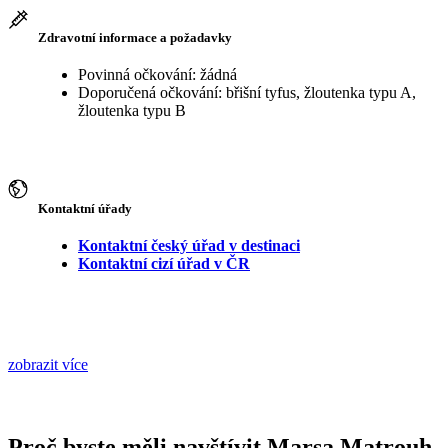
Zdravotní informace a požadavky
Povinná očkování: žádná
Doporučená očkování: břišní tyfus, žloutenka typu A,
žloutenka typu B
Kontaktní úřady
Kontaktní český úřad v destinaci
Kontaktní cizí úřad v ČR
zobrazit více
Proč byste měli navštívit Marsa Matrouh