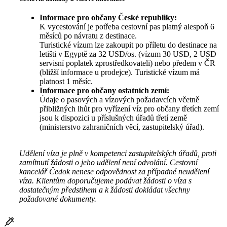
Informace pro občany České republiky:
K vycestování je potřeba cestovní pas platný alespoň 6
měsíců po návratu z destinace.
Turistické vízum lze zakoupit po příletu do destinace na
letišti v Egyptě za 32 USD/os. (vízum 30 USD, 2 USD
servisní poplatek zprostředkovateli) nebo předem v ČR
(bližší informace u prodejce). Turistické vízum má
platnost 1 měsíc.
Informace pro občany ostatních zemí:
Údaje o pasových a vízových požadavcích včetně
přibližných lhůt pro vyřízení víz pro občany třetích zemí
jsou k dispozici u příslušných úřadů třetí země
(ministerstvo zahraničních věcí, zastupitelský úřad).
Udělení víza je plně v kompetenci zastupitelských úřadů, proti
zamítnutí žádosti o jeho udělení není odvolání. Cestovní
kancelář Čedok nenese odpovědnost za případné neudělení
víza. Klientům doporučujeme podávat žádosti o víza s
dostatečným předstihem a k žádosti dokládat všechny
požadované dokumenty.