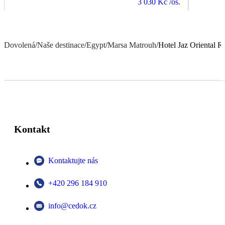
3 030 Kč
/os.
Dovolená
/
Naše destinace
/
Egypt
/
Marsa Matrouh
/
Hotel Jaz Oriental R
Kontakt
Kontaktujte nás
+420 296 184 910
info@cedok.cz