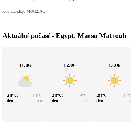
Kód nabídky:
MUH2JAO
Aktuální počasí - Egypt, Marsa Matrouh
11.06
12.06
13.06
28
°C
18
°C
28
°C
19
°C
28
°C
18
°C
den
noc
den
noc
den
noc