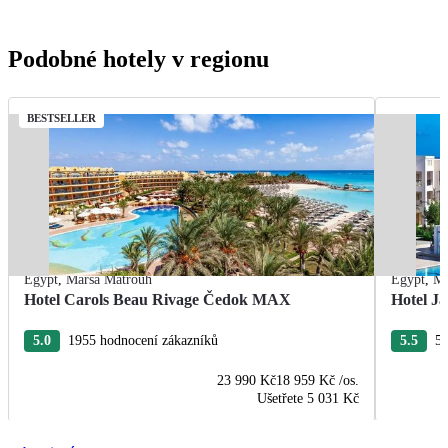
Podobné hotely v regionu
BESTSELLER
Egypt
,
Marsa Matrouh
Egypt
,
Ma
Hotel Carols Beau Rivage Čedok MAX
Hotel Ja
5.0
1955 hodnocení zákazníků
5.5
55
23 990 Kč
18 959 Kč
/os.
Ušetřete
5 031 Kč