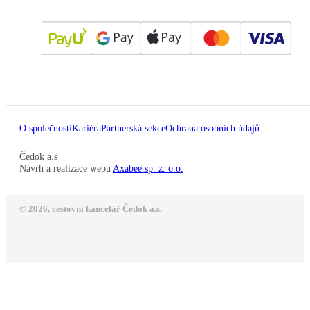
O společnosti
Kariéra
Partnerská sekce
Ochrana osobních údajů
Čedok a.s
Návrh a realizace webu
Axabee sp. z. o.o.
© 2026, cestovní kancelář Čedok a.s.