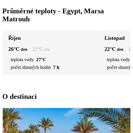
Průměrné teploty - Egypt, Marsa
Matrouh
Říjen
Listopad
26
°C
22
°C
22
°C
1
den
noc
den
teplota vody
27°C
teplota vody
počet slunných hodin
7 h
počet slunnýc
O destinaci