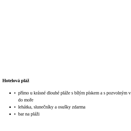
Hotelová pláž
•
přímo u krásné dlouhé pláže s bílým pískem a s pozvolným 
do moře
•
lehátka, slunečníky a osušky zdarma
•
bar na pláži