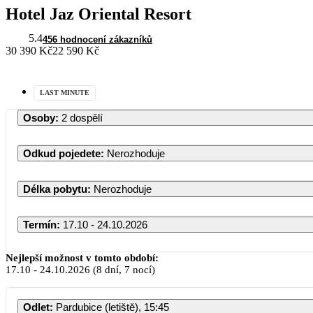
Hotel Jaz Oriental Resort
5.4
456 hodnocení zákazníků
30 390 Kč
22 590 Kč
LAST MINUTE
Osoby
:
2 dospělí
Odkud pojedete
:
Nerozhoduje
Délka pobytu
:
Nerozhoduje
Termín
:
17.10 - 24.10.2026
Nejlepší možnost v tomto období:
17.10
-
24.10.2026
(8 dní, 7 nocí)
PO
Odlet
:
Pardubice (letiště), 15:45