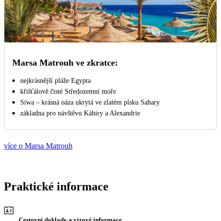
Marsa Matrouh ve zkratce:
nejkrásnější pláže Egypta
křišťálově čisté Středozemní moře
Siwa – krásná oáza ukrytá ve zlatém písku Sahary
základna pro návštěvu Káhiry a Alexandrie
více o Marsa Matrouh
Praktické informace
Cestovní doklady a vízové informace