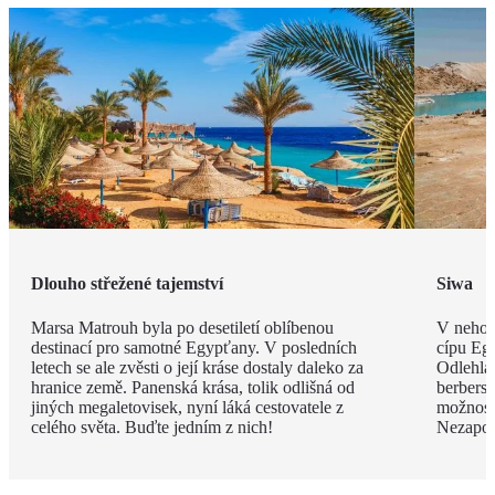
Dlouho střežené tajemství
Siwa
Marsa Matrouh byla po desetiletí oblíbenou
V nehos
destinací pro samotné Egypťany. V posledních
cípu Eg
letech se ale zvěsti o její kráse dostaly daleko za
Odlehlá
hranice země. Panenská krása, tolik odlišná od
berbersk
jiných megaletovisek, nyní láká cestovatele z
možnost
celého světa. Buďte jedním z nich!
Nezapom