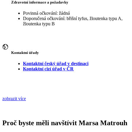
Zdravotní informace a požadavky
Povinná očkování: žádná
Doporučená očkování: břišní tyfus, žloutenka typu A,
žloutenka typu B
Kontaktní úřady
Kontaktní český úřad v destinaci
Kontaktní cizí úřad v ČR
zobrazit více
Proč byste měli navštívit Marsa Matrouh