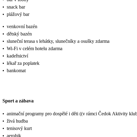
•
snack bar
•
plážový bar
•
venkovní bazén
•
dětský bazén
•
sluneční terasa s lehátky, slunečníky a osušky zdarma
•
Wi-Fi v celém hotelu zdarma
•
kadeřnictví
•
lékař za poplatek
•
bankomat
Sport a zábava
•
animační programy pro dospělé i děti ((v rámci Čedok Aktivity k
•
živá hudba
•
tenisový kurt
•
aerobik