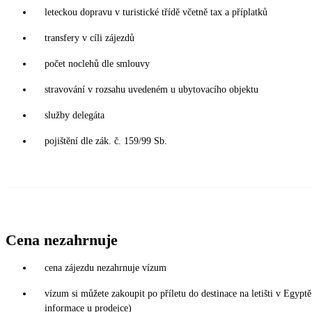
leteckou dopravu v turistické třídě včetně tax a příplatků
transfery v cíli zájezdů
počet noclehů dle smlouvy
stravování v rozsahu uvedeném u ubytovacího objektu
služby delegáta
pojištění dle zák. č. 159/99 Sb.
Cena nezahrnuje
cena zájezdu nezahrnuje vízum
vízum si můžete zakoupit po příletu do destinace na letišti v Egy
informace u prodejce)