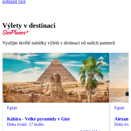
zobrazit více
Výlety v destinaci
Využijte skvělé nabídky výletů v destinaci od našich partnerů
Egypt
Egypt
Káhira - Velké pyramidy v Gíze
Alexand
Doba trvání
:
17 hodin
Doba trvá