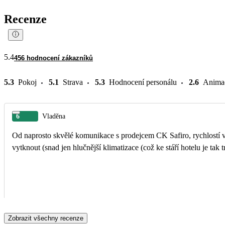
Recenze
5.4
456 hodnocení zákazníků
5.3
Pokoj
5.1
Strava
5.3
Hodnocení personálu
2.6
Anima
6
Vladěna
Od naprosto skvělé komunikace s prodejcem CK Safiro, rychlostí v j
vytknout (snad jen hlučnější klimatizace (což ke stáří hotelu je tak
Zobrazit všechny recenze