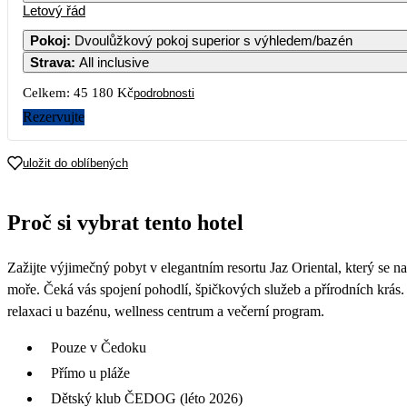
Letový řád
Pokoj
:
Dvoulůžkový pokoj superior s výhledem/bazén
Strava
:
All inclusive
5
25 49
Celkem:
45 180 Kč
podrobnosti
12
Rezervujte
24 59
19
uložit do oblíbených
26
Proč si vybrat tento hotel
Zažijte výjimečný pobyt v elegantním resortu Jaz Oriental, který se 
moře. Čeká vás spojení pohodlí, špičkových služeb a přírodních krás.
relaxaci u bazénu, wellness centrum a večerní program.
Pouze v Čedoku
Přímo u pláže
Dětský klub ČEDOG (léto 2026)