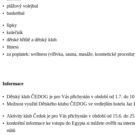
•
plážový volejbal
•
basketbal
•
šipky
•
kulečník
•
dětské hřiště a dětský klub
•
fitness
•
za poplatek: wellness (vířivka, sauna, masáže, kosmetické procedur
Informace
•
Dětský klub ČEDOG je pro Vás přichystán v období od 1.7. do 10.
•
Možnost využití Dětského klubu ČEDOG ve vedlejším hotelu Jaz El
•
Aktivity klub Čedok je pro Vás přichystán v období od 15.6. do 25
•
konkrétní informace ke vstupu do Egypta si můžete ověřit na inter
států