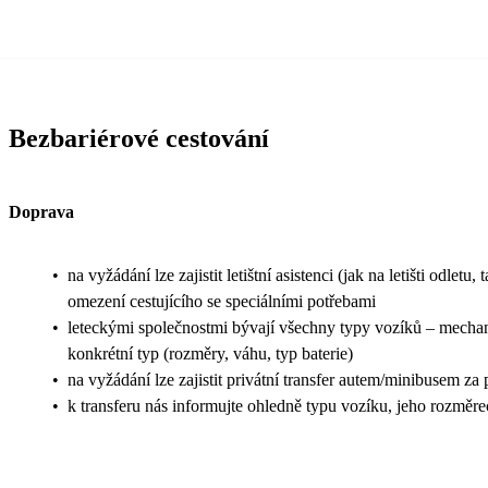
Bezbariérové cestování
Doprava
•
na vyžádání lze zajistit letištní asistenci (jak na letišti odle
omezení cestujícího se speciálními potřebami
•
leteckými společnostmi bývají všechny typy vozíků – mechanic
konkrétní typ (rozměry, váhu, typ baterie)
•
na vyžádání lze zajistit privátní transfer autem/minibusem za
•
k transferu nás informujte ohledně typu vozíku, jeho rozměr