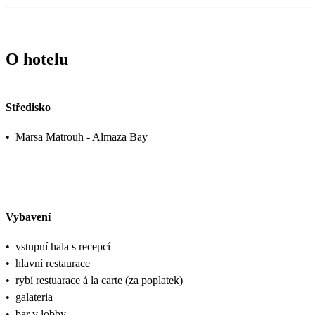
O hotelu
Středisko
•
Marsa Matrouh - Almaza Bay
Vybavení
•
vstupní hala s recepcí
•
hlavní restaurace
•
rybí restuarace á la carte (za poplatek)
•
galateria
•
bar v lobby