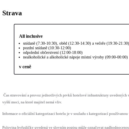
Strava
All inclusive
snídaně (7:30-10:30), oběd (12:30-14:30) a večeře (19:30-21:30
pozdní snídaně (10:30-12:00)
odpolední občerstvení (12:00-18:00)
nealkoholické a alkoholické nápoje místní výroby (09:00-00:00)
v ceně
Čas stravování a provoz jednotlivých prvků hotelové infrastruktury uvedenýc
vyšší moci, na které majitel nemá vliv.
Informace o oficiální kategorizaci hotelu je v souladu s kategorizací používanou 
Polovina hvězdičky uvedená ve slovním popisu může označovat nadhodnocenou n