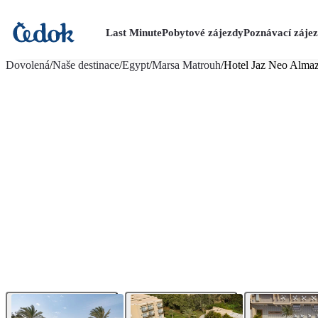
Last Minute
Pobytové zájezdy
Poznávací záje
více fotografií (24)
Dovolená
/
Naše destinace
/
Egypt
/
Marsa Matrouh
/
Hotel Jaz Neo Alma