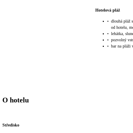
Hotelová pláž
•
dlouhá pláž 
od hotelu, m
•
lehátka, slu
•
pozvolný vs
•
bar na pláži 
O hotelu
Středisko