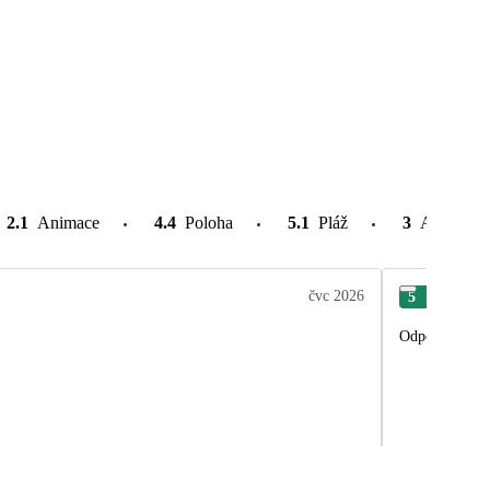
2.1
Animace
4.4
Poloha
5.1
Pláž
3
Atrakce v
čvc 2026
5
Mar
Odpovida cene