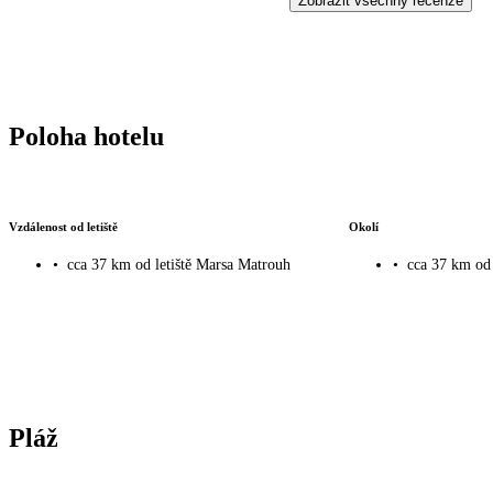
Zobrazit všechny recenze
Poloha hotelu
Vzdálenost od letiště
Okolí
•
cca 37 km od letiště Marsa Matrouh
•
cca 37 km od
Pláž