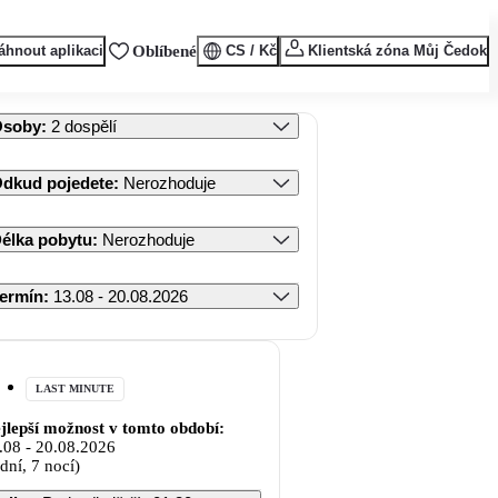
áhnout aplikaci
Oblíbené
CS / Kč
Klientská zóna Můj Čedok
Osoby
:
2 dospělí
dkud pojedete
:
Nerozhoduje
élka pobytu
:
Nerozhoduje
ermín
:
13.08 - 20.08.2026
LAST MINUTE
jlepší možnost v tomto období:
.08
-
20.08.2026
 dní, 7 nocí)