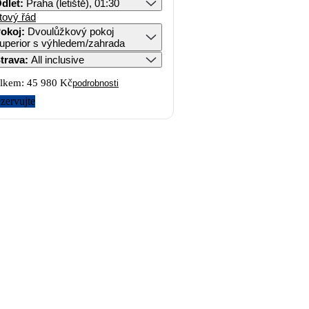
dlet
:
Praha (letiště), 01:30
tový řád
okoj
:
Dvoulůžkový pokoj
uperior s výhledem/zahrada
trava
:
All inclusive
lkem:
45 980 Kč
podrobnosti
zervujte