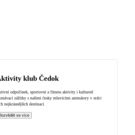
ktivity klub Čedok
tivní odpočinek, sportovní a fitness aktivity i kulturně
znávací zážitky s našimi česky mluvícími animátory v srdci
ch nejkrásnějších destinací.
Dozvědět se více