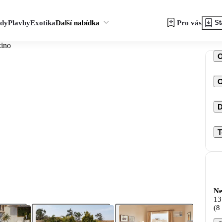
zdy
Plavby
Exotika
Další nabídka
Pro vás
St
zino
O
D
T
Ne
13
(8