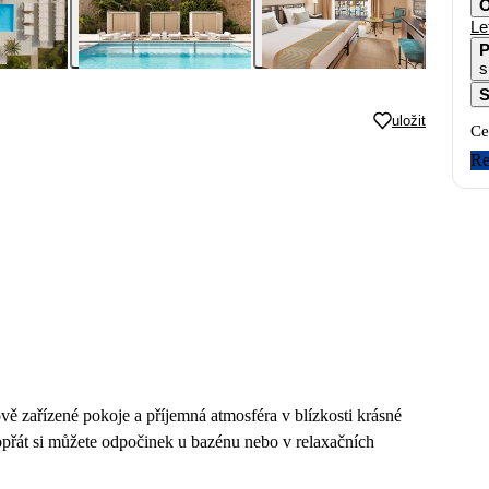
O
Le
P
s
S
uložit
Ce
Re
vě zařízené pokoje a příjemná atmosféra v blízkosti krásné
přát si můžete odpočinek u bazénu nebo v relaxačních