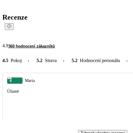
Recenze
4.9
360 hodnocení zákazníků
4.5
Pokoj
5.2
Strava
5.2
Hodnocení personálu
4
Maria
Úžasné