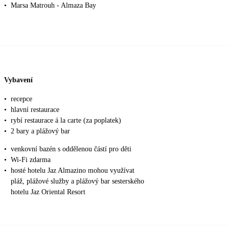
•
Marsa Matrouh - Almaza Bay
Vybavení
•
recepce
•
hlavní restaurace
•
rybí restaurace á la carte (za poplatek)
•
2 bary a plážový bar
•
venkovní bazén s oddělenou částí pro děti
•
Wi-Fi zdarma
•
hosté hotelu Jaz Almazino mohou využívat
pláž, plážové služby a plážový bar sesterského
hotelu Jaz Oriental Resort