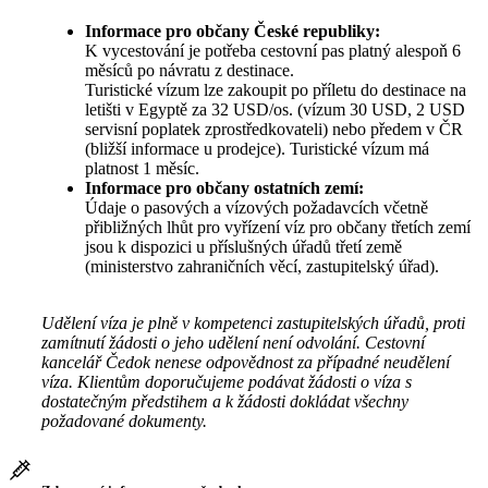
Informace pro občany České republiky:
K vycestování je potřeba cestovní pas platný alespoň 6
měsíců po návratu z destinace.
Turistické vízum lze zakoupit po příletu do destinace na
letišti v Egyptě za 32 USD/os. (vízum 30 USD, 2 USD
servisní poplatek zprostředkovateli) nebo předem v ČR
(bližší informace u prodejce). Turistické vízum má
platnost 1 měsíc.
Informace pro občany ostatních zemí:
Údaje o pasových a vízových požadavcích včetně
přibližných lhůt pro vyřízení víz pro občany třetích zemí
jsou k dispozici u příslušných úřadů třetí země
(ministerstvo zahraničních věcí, zastupitelský úřad).
Udělení víza je plně v kompetenci zastupitelských úřadů, proti
zamítnutí žádosti o jeho udělení není odvolání. Cestovní
kancelář Čedok nenese odpovědnost za případné neudělení
víza. Klientům doporučujeme podávat žádosti o víza s
dostatečným předstihem a k žádosti dokládat všechny
požadované dokumenty.