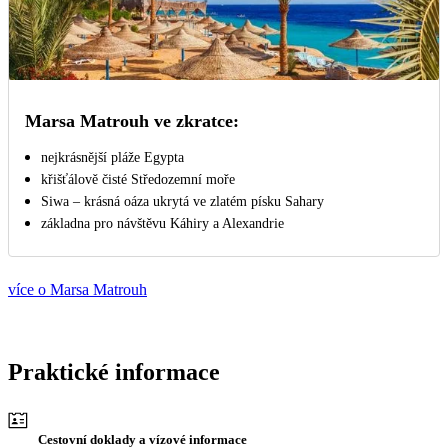
Marsa Matrouh ve zkratce:
nejkrásnější pláže Egypta
křišťálově čisté Středozemní moře
Siwa – krásná oáza ukrytá ve zlatém písku Sahary
základna pro návštěvu Káhiry a Alexandrie
více o Marsa Matrouh
Praktické informace
Cestovní doklady a vízové informace