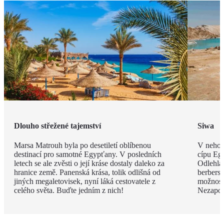
Dlouho střežené tajemství
Siwa
Marsa Matrouh byla po desetiletí oblíbenou
V nehos
destinací pro samotné Egypťany. V posledních
cípu Eg
letech se ale zvěsti o její kráse dostaly daleko za
Odlehlá
hranice země. Panenská krása, tolik odlišná od
berbersk
jiných megaletovisek, nyní láká cestovatele z
možnost
celého světa. Buďte jedním z nich!
Nezapom