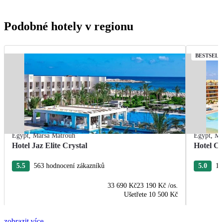
Podobné hotely v regionu
BESTSEL
Egypt
,
Marsa Matrouh
Egypt
,
Ma
Hotel Jaz Elite Crystal
Hotel C
5.5
563 hodnocení zákazníků
5.0
19
33 690 Kč
23 190 Kč
/os.
Ušetřete
10 500 Kč
zobrazit více