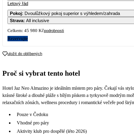
Letový řád
Pokoj
:
Dvoulůžkový pokoj superior s výhledem/zahrada
Strava
:
All inclusive
3
4
5
6
Celkem:
45 980 Kč
podrobnosti
10
11
12
13
Rezervujte
30 190
22 990
17
18
19
20
uložit do oblíbených
27 990
28 490
24
25
26
27
Proč si vybrat tento hotel
27 690
24 990
31
Hotel Jaz Neo Almazino je ideálním místem pro páry. Čekají vás stylo
25 390
krásné široké a dlouhé pláže s bílým pískem a tyrkysově modrým mo
relaxačních zónách, wellness procedury i romantické večeře pod šir
Pouze v Čedoku
Vhodné pro páry
Aktivity klub pro dospělé (léto 2026)