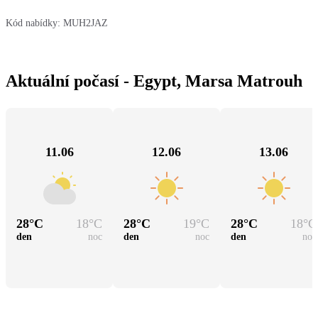
Kód nabídky:
MUH2JAZ
Aktuální počasí - Egypt, Marsa Matrouh
11.06
12.06
13.06
28
°C
18
°C
28
°C
19
°C
28
°C
18
°C
den
noc
den
noc
den
noc