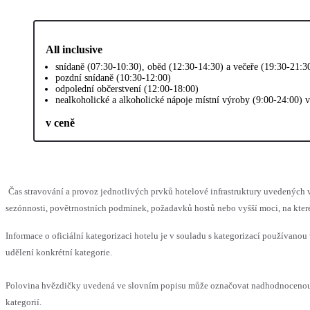
All inclusive
snídaně (07:30-10:30), oběd (12:30-14:30) a večeře (19:30-21:3
pozdní snídaně (10:30-12:00)
odpolední občerstvení (12:00-18:00)
nealkoholické a alkoholické nápoje místní výroby (9:00-24:00) 
v ceně
Čas stravování a provoz jednotlivých prvků hotelové infrastruktury uvedený
sezónnosti, povětrnostních podmínek, požadavků hostů nebo vyšší moci, na které
Informace o oficiální kategorizaci hotelu je v souladu s kategorizací používanou 
udělení konkrétní kategorie.
Polovina hvězdičky uvedená ve slovním popisu může označovat nadhodnocenou 
kategorií.