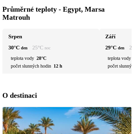
Průměrné teploty - Egypt, Marsa
Matrouh
Srpen
Září
30
°C
25
°C
29
°C
2
den
noc
den
teplota vody
28°C
teplota vody
počet slunných hodin
12 h
počet slunnýc
O destinaci