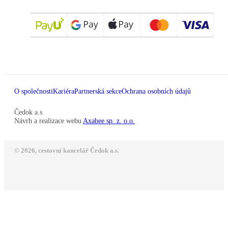
O společnosti
Kariéra
Partnerská sekce
Ochrana osobních údajů
Čedok a.s
Návrh a realizace webu
Axabee sp. z. o.o.
© 2026, cestovní kancelář Čedok a.s.