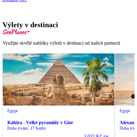
Výlety v destinaci
Využijte skvělé nabídky výletů v destinaci od našich partnerů
Egypt
Egypt
Káhira - Velké pyramidy v Gíze
Alexand
Doba trvání
:
17 hodin
Doba trvá
3 032 Kč
/os.