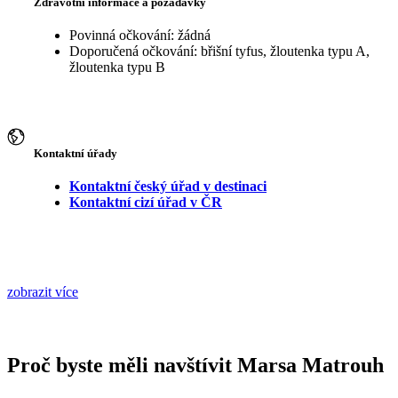
Zdravotní informace a požadavky
Povinná očkování: žádná
Doporučená očkování: břišní tyfus, žloutenka typu A,
žloutenka typu B
Kontaktní úřady
Kontaktní český úřad v destinaci
Kontaktní cizí úřad v ČR
zobrazit více
Proč byste měli navštívit Marsa Matrouh