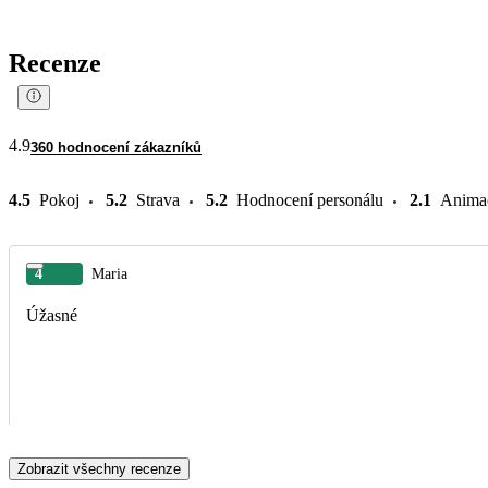
Recenze
4.9
360 hodnocení zákazníků
4.5
Pokoj
5.2
Strava
5.2
Hodnocení personálu
2.1
Anima
4
Maria
Úžasné
Zobrazit všechny recenze