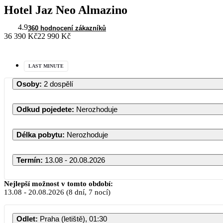
Hotel Jaz Neo Almazino
4.9
360 hodnocení zákazníků
36 390 Kč
22 990 Kč
LAST MINUTE
Osoby
:
2 dospělí
Odkud pojedete
:
Nerozhoduje
Délka pobytu
:
Nerozhoduje
Termín
:
13.08 - 20.08.2026
Srpen 20
Nejlepší možnost v tomto období:
13.08
-
20.08.2026
(8 dní, 7 nocí)
PO
ÚT
ST
ČT
Odlet
:
Praha (letiště), 01:30