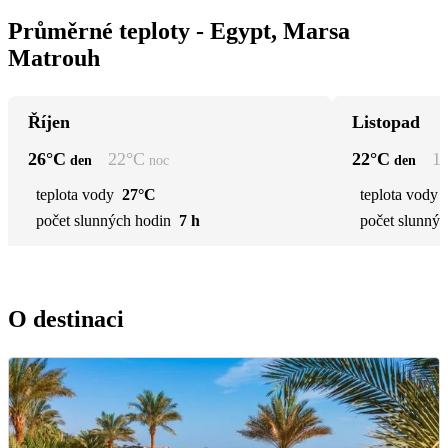
Průměrné teploty - Egypt, Marsa
Matrouh
Říjen
Listopad
26
°C
22
°C
22
°C
1
den
noc
den
teplota vody
27°C
teplota vody
počet slunných hodin
7 h
počet slunnýc
O destinaci