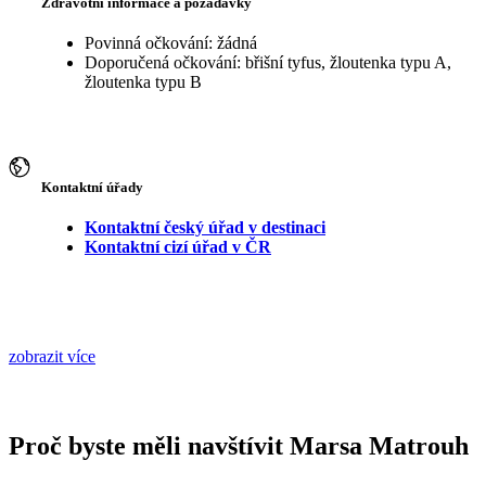
Zdravotní informace a požadavky
Povinná očkování: žádná
Doporučená očkování: břišní tyfus, žloutenka typu A,
žloutenka typu B
Kontaktní úřady
Kontaktní český úřad v destinaci
Kontaktní cizí úřad v ČR
zobrazit více
Proč byste měli navštívit Marsa Matrouh