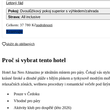
Letový řád
1
20 490
Pokoj
:
Dvoulůžkový pokoj superior s výhledem/zahrada
Strava
:
All inclusive
5
6
7
8
19 090
19 890
Celkem:
37 780 Kč
podrobnosti
12
13
14
15
Rezervujte
18 890
19 890
19
20
21
22
uložit do oblíbených
21 190
26
27
28
29
Proč si vybrat tento hotel
Hotel Jaz Neo Almazino je ideálním místem pro páry. Čekají vás stylo
krásné široké a dlouhé pláže s bílým pískem a tyrkysově modrým mo
relaxačních zónách, wellness procedury i romantické večeře pod šir
Pouze v Čedoku
Vhodné pro páry
Aktivity klub pro dospělé (léto 2026)