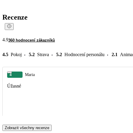
Recenze
4.9
360 hodnocení zákazníků
4.5
Pokoj
5.2
Strava
5.2
Hodnocení personálu
2.1
Anima
4
Maria
Úžasné
Zobrazit všechny recenze