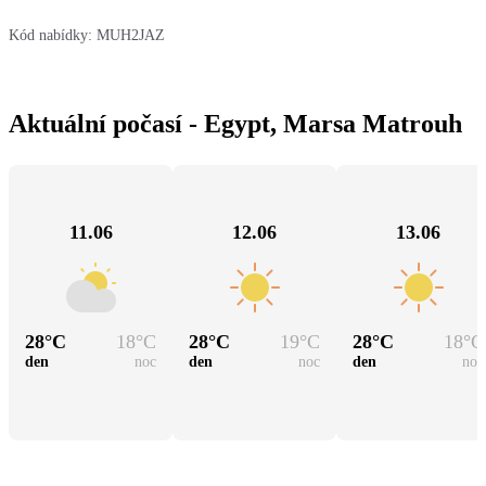
Kód nabídky:
MUH2JAZ
Aktuální počasí - Egypt, Marsa Matrouh
11.06
12.06
13.06
28
°C
18
°C
28
°C
19
°C
28
°C
18
°C
den
noc
den
noc
den
noc