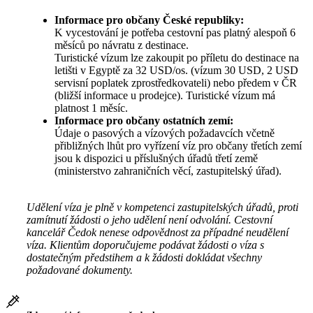
Informace pro občany České republiky:
K vycestování je potřeba cestovní pas platný alespoň 6
měsíců po návratu z destinace.
Turistické vízum lze zakoupit po příletu do destinace na
letišti v Egyptě za 32 USD/os. (vízum 30 USD, 2 USD
servisní poplatek zprostředkovateli) nebo předem v ČR
(bližší informace u prodejce). Turistické vízum má
platnost 1 měsíc.
Informace pro občany ostatních zemí:
Údaje o pasových a vízových požadavcích včetně
přibližných lhůt pro vyřízení víz pro občany třetích zemí
jsou k dispozici u příslušných úřadů třetí země
(ministerstvo zahraničních věcí, zastupitelský úřad).
Udělení víza je plně v kompetenci zastupitelských úřadů, proti
zamítnutí žádosti o jeho udělení není odvolání. Cestovní
kancelář Čedok nenese odpovědnost za případné neudělení
víza. Klientům doporučujeme podávat žádosti o víza s
dostatečným předstihem a k žádosti dokládat všechny
požadované dokumenty.