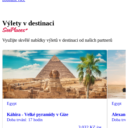
Výlety v destinaci
Využijte skvělé nabídky výletů v destinaci od našich partnerů
Egypt
Egypt
Káhira - Velké pyramidy v Gíze
Alexand
Doba trvání
:
17 hodin
Doba trvá
3 032 Kč
/os.