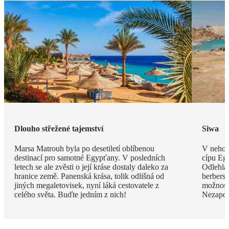
Dlouho střežené tajemství
Siwa
Marsa Matrouh byla po desetiletí oblíbenou
V nehos
destinací pro samotné Egypťany. V posledních
cípu Eg
letech se ale zvěsti o její kráse dostaly daleko za
Odlehlá
hranice země. Panenská krása, tolik odlišná od
berbersk
jiných megaletovisek, nyní láká cestovatele z
možnost
celého světa. Buďte jedním z nich!
Nezapom