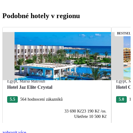
Podobné hotely v regionu
BESTSEL
Egypt
,
Marsa Matrouh
Egypt
,
Ma
Hotel Jaz Elite Crystal
Hotel C
5.5
564 hodnocení zákazníků
5.0
19
33 690 Kč
23 190 Kč
/os.
Ušetřete
10 500 Kč
zobrazit více