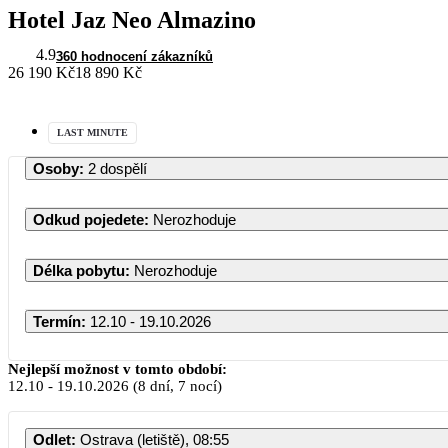
Hotel Jaz Neo Almazino
4.9
360 hodnocení zákazníků
26 190 Kč
18 890 Kč
LAST MINUTE
Osoby
:
2 dospělí
Odkud pojedete
:
Nerozhoduje
Délka pobytu
:
Nerozhoduje
Termín
:
12.10 - 19.10.2026
Říjen 20
Nejlepší možnost v tomto období:
12.10
-
19.10.2026
(8 dní, 7 nocí)
PO
ÚT
ST
ČT
Odlet
:
Ostrava (letiště), 08:55