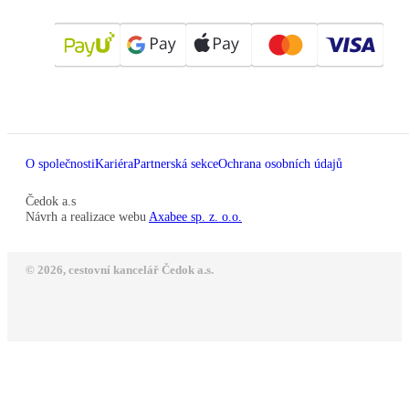
O společnosti
Kariéra
Partnerská sekce
Ochrana osobních údajů
Čedok a.s
Návrh a realizace webu
Axabee sp. z. o.o.
© 2026, cestovní kancelář Čedok a.s.