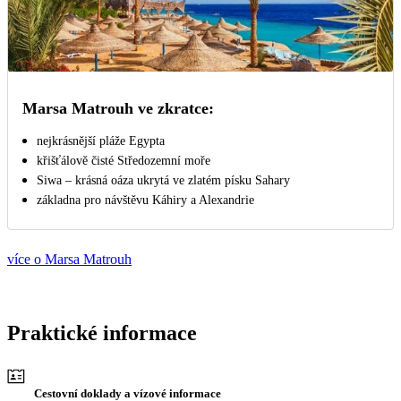
Marsa Matrouh ve zkratce:
nejkrásnější pláže Egypta
křišťálově čisté Středozemní moře
Siwa – krásná oáza ukrytá ve zlatém písku Sahary
základna pro návštěvu Káhiry a Alexandrie
více o Marsa Matrouh
Praktické informace
Cestovní doklady a vízové informace