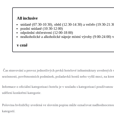
All inclusive
snídaně (07:30-10:30), oběd (12:30-14:30) a večeře (19:30-21:3
pozdní snídaně (10:30-12:00)
odpolední občerstvení (12:00-18:00)
nealkoholické a alkoholické nápoje místní výroby (9:00-24:00) 
v ceně
Čas stravování a provoz jednotlivých prvků hotelové infrastruktury uvedený
sezónnosti, povětrnostních podmínek, požadavků hostů nebo vyšší moci, na které
Informace o oficiální kategorizaci hotelu je v souladu s kategorizací používanou 
udělení konkrétní kategorie.
Polovina hvězdičky uvedená ve slovním popisu může označovat nadhodnocenou 
kategorií.