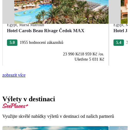
Egypt
,
Marsa Matrouh
Egypt
,
Ma
Hotel Carols Beau Rivage Čedok MAX
Hotel J
5.0
1955 hodnocení zákazníků
5.4
33
23 990 Kč
18 959 Kč
/os.
Ušetřete
5 031 Kč
zobrazit více
Výlety v destinaci
Využijte skvělé nabídky výletů v destinaci od našich partnerů