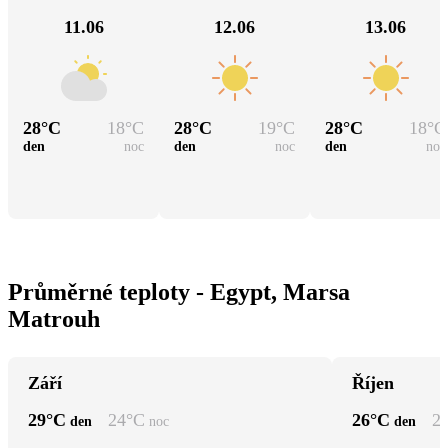
11.06
12.06
13.06
28
°C
18
°C
28
°C
19
°C
28
°C
18
°C
den
noc
den
noc
den
noc
Průměrné teploty - Egypt, Marsa
Matrouh
Září
Říjen
29
°C
24
°C
26
°C
2
den
noc
den