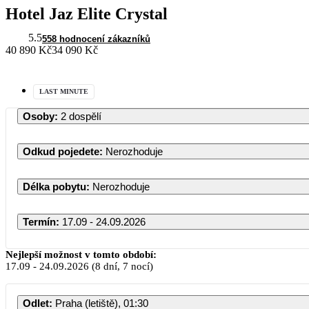
Hotel Jaz Elite Crystal
5.5
558 hodnocení zákazníků
40 890 Kč
34 090 Kč
LAST MINUTE
Osoby
:
2 dospělí
Odkud pojedete
:
Nerozhoduje
Délka pobytu
:
Nerozhoduje
Termín
:
17.09 - 24.09.2026
Září 2026
Nejlepší možnost v tomto období:
17.09
-
24.09.2026
(8 dní, 7 nocí)
PO
ÚT
ST
ČT
PÁ
Odlet
:
Praha (letiště), 01:30