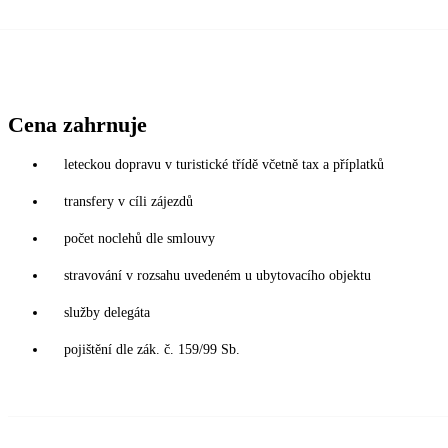
Cena zahrnuje
leteckou dopravu v turistické třídě včetně tax a příplatků
transfery v cíli zájezdů
počet noclehů dle smlouvy
stravování v rozsahu uvedeném u ubytovacího objektu
služby delegáta
pojištění dle zák. č. 159/99 Sb.