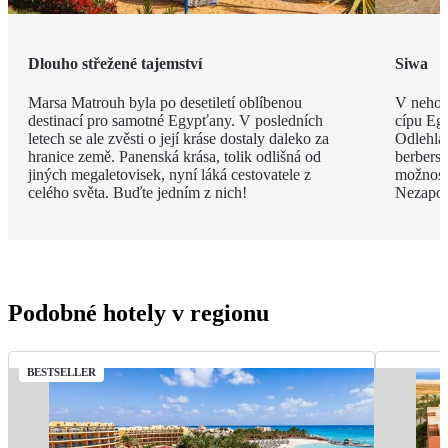
Dlouho střežené tajemství
Siwa
Marsa Matrouh byla po desetiletí oblíbenou
V nehos
destinací pro samotné Egypťany. V posledních
cípu Eg
letech se ale zvěsti o její kráse dostaly daleko za
Odlehlá
hranice země. Panenská krása, tolik odlišná od
berbersk
jiných megaletovisek, nyní láká cestovatele z
možnost
celého světa. Buďte jedním z nich!
Nezapom
Podobné hotely v regionu
BESTSELLER