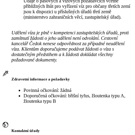
Údaje o pasových a vízových požadavcích včetně
přibližných lhůt pro vyřízení víz pro občany třetích zemí
jsou k dispozici u příslušných úřadů třetí země
(ministerstvo zahraničních věcí, zastupitelský úřad).
Udělení víza je plně v kompetenci zastupitelských úřadů, proti
zamítnutí žádosti o jeho udělení není odvolání. Cestovní
kancelář Čedok nenese odpovědnost za případné neudělení
víza. Klientům doporučujeme podávat žádosti o víza s
dostatečným předstihem a k žádosti dokládat všechny
požadované dokumenty.
Zdravotní informace a požadavky
Povinná očkování: žádná
Doporučená očkování: břišní tyfus, žloutenka typu A,
žloutenka typu B
Kontaktní úřady