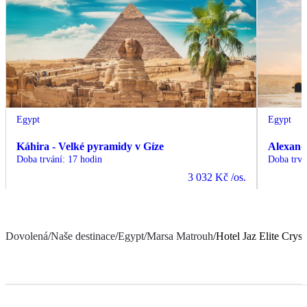
Egypt
Egypt
Káhira - Velké pyramidy v Gíze
Alexand
Doba trvání
:
17 hodin
Doba trvá
3 032 Kč
/os.
Dovolená
/
Naše destinace
/
Egypt
/
Marsa Matrouh
/
Hotel Jaz Elite Cryst