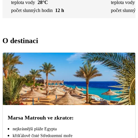
teplota vody
28°C
teplota vody
počet slunných hodin
12 h
počet slunnýc
O destinaci
Marsa Matrouh ve zkratce:
nejkrásnější pláže Egypta
křišťálově čisté Středozemní moře