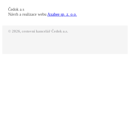
Čedok a.s
Návrh a realizace webu
Axabee sp. z. o.o.
© 2026, cestovní kancelář Čedok a.s.