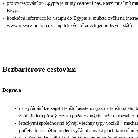
•
pro vycestování do Egypta je nutný cestovní pas, který musí mít min
Egypta
•
konkrétní informace ke vstupu do Egypta si můžete ověřit na intern
www.mzv.cz nebo na zastupitelských úřadech jednotlivých států
Bezbariérové cestování
Doprava
•
na vyžádání lze zajistit letištní asistenci (jak na letišti odletu,
znát předem přesný rozsah požadovaných služeb - rozsah ome
•
leteckými společnostmi bývají všechny typy vozíků – mechani
potřeba tuto službu předem vyžádat a uvést jejich konkrétní t
•
na vyžádání lze zajistit privátní transfer autem/minibusem za