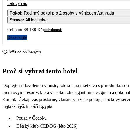
Letový řád
1
2
3
4
37 290
Pokoj
:
Rodinný pokoj pro 2 osoby s výhledem/zahrada
Strava
:
All inclusive
7
8
9
10
11
37 290
35 190
Celkem:
68 180 Kč
podrobnosti
14
15
16
17
18
Rezervujte
34 490
34 090
21
22
23
24
25
uložit do oblíbených
33 190
33 390
28
29
30
Proč si vybrat tento hotel
33 190
Dopřejte si dovolenou v místě, kde se luxus setkává s přírodní krásou 
prémiovými resorty, která vás okouzlí elegantním designem a dokon
Karibik. Čekají vás prostorné, vkusně zařízené pokoje, špičkový servi
nejkrásnějších pláží Egypta.
Pouze v Čedoku
Dětský klub ČEDOG (léto 2026)