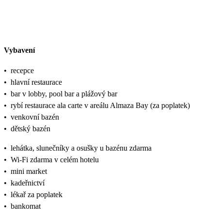
Vybavení
•
recepce
•
hlavní restaurace
•
bar v lobby, pool bar a plážový bar
•
rybí restaurace ala carte v areálu Almaza Bay (za poplatek)
•
venkovní bazén
•
dětský bazén
•
lehátka, slunečníky a osušky u bazénu zdarma
•
Wi-Fi zdarma v celém hotelu
•
mini market
•
kadeřnictví
•
lékař za poplatek
•
bankomat