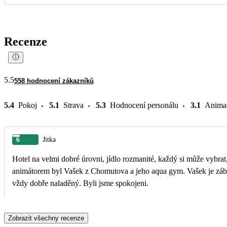
Recenze
5.5
558 hodnocení zákazníků
5.4
Pokoj
5.1
Strava
5.3
Hodnocení personálu
3.1
Anima
6
Jitka
Hotel na velmi dobré úrovni, jídlo rozmanité, každý si může vybrat
animátorem byl Vašek z Chomutova a jeho aqua gym. Vašek je zábavný, komunikativní, přátelský a
vždy dobře naladěný. Byli jsme spokojeni.
Zobrazit všechny recenze