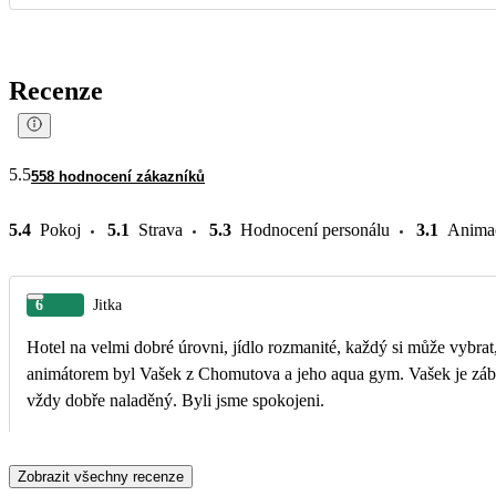
Recenze
5.5
558 hodnocení zákazníků
5.4
Pokoj
5.1
Strava
5.3
Hodnocení personálu
3.1
Anima
6
Jitka
Hotel na velmi dobré úrovni, jídlo rozmanité, každý si může vybrat
animátorem byl Vašek z Chomutova a jeho aqua gym. Vašek je zábavný, komunikativní, přátelský a
vždy dobře naladěný. Byli jsme spokojeni.
Zobrazit všechny recenze