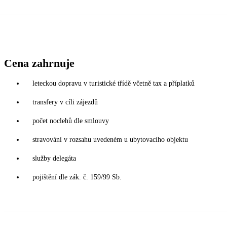
Cena zahrnuje
leteckou dopravu v turistické třídě včetně tax a příplatků
transfery v cíli zájezdů
počet noclehů dle smlouvy
stravování v rozsahu uvedeném u ubytovacího objektu
služby delegáta
pojištění dle zák. č. 159/99 Sb.