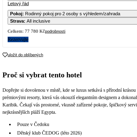
Letový řád
Pokoj
:
Rodinný pokoj pro 2 osoby s výhledem/zahrada
Strava
:
All inclusive
3
4
5
6
7
Celkem:
77 780 Kč
podrobnosti
10
11
12
13
14
Rezervujte
17
18
19
20
21
uložit do oblíbených
38 890
39 490
24
25
26
27
28
Proč si vybrat tento hotel
38 590
35 890
31
Dopřejte si dovolenou v místě, kde se luxus setkává s přírodní krásou 
36 090
prémiovými resorty, která vás okouzlí elegantním designem a dokon
Karibik. Čekají vás prostorné, vkusně zařízené pokoje, špičkový servi
nejkrásnějších pláží Egypta.
Pouze v Čedoku
Dětský klub ČEDOG (léto 2026)