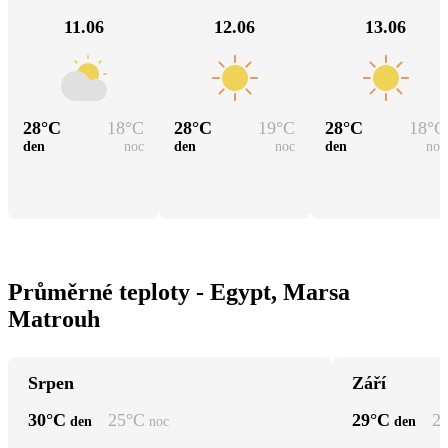
11.06
12.06
13.06
28
°C
18
°C
28
°C
19
°C
28
°C
18
°C
den
noc
den
noc
den
noc
Průměrné teploty - Egypt, Marsa
Matrouh
Srpen
Září
30
°C
25
°C
29
°C
2
den
noc
den