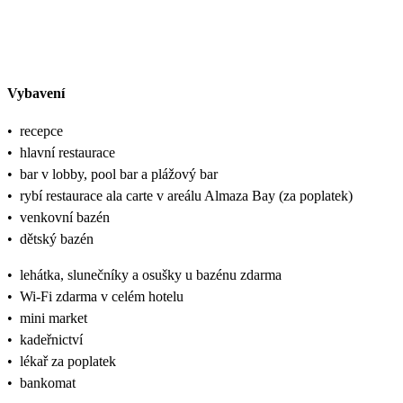
Vybavení
•
recepce
•
hlavní restaurace
•
bar v lobby, pool bar a plážový bar
•
rybí restaurace ala carte v areálu Almaza Bay (za poplatek)
•
venkovní bazén
•
dětský bazén
•
lehátka, slunečníky a osušky u bazénu zdarma
•
Wi-Fi zdarma v celém hotelu
•
mini market
•
kadeřnictví
•
lékař za poplatek
•
bankomat