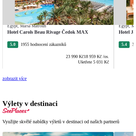
Egypt
,
Marsa Matrouh
Egypt
,
Ma
Hotel Carols Beau Rivage Čedok MAX
Hotel J
5.0
1955 hodnocení zákazníků
5.4
33
23 990 Kč
18 959 Kč
/os.
Ušetřete
5 031 Kč
zobrazit více
Výlety v destinaci
Využijte skvělé nabídky výletů v destinaci od našich partnerů