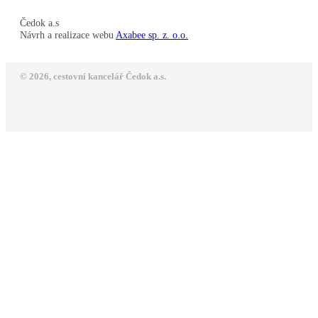
Čedok a.s
Návrh a realizace webu
Axabee sp. z. o.o.
© 2026, cestovní kancelář Čedok a.s.