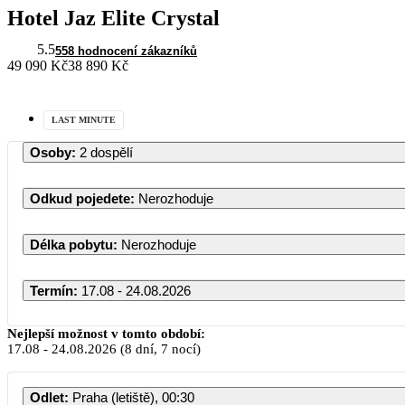
Hotel Jaz Elite Crystal
5.5
558 hodnocení zákazníků
49 090 Kč
38 890 Kč
LAST MINUTE
Osoby
:
2 dospělí
Odkud pojedete
:
Nerozhoduje
Délka pobytu
:
Nerozhoduje
Termín
:
17.08 - 24.08.2026
Srpen 2026
Nejlepší možnost v tomto období:
17.08
-
24.08.2026
(8 dní, 7 nocí)
PO
ÚT
ST
ČT
PÁ
Odlet
:
Praha (letiště), 00:30