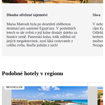
Dlouho střežené tajemství
Siwa
Marsa Matrouh byla po desetiletí oblíbenou
V nehos
destinací pro samotné Egypťany. V posledních
cípu Eg
letech se ale zvěsti o její kráse dostaly daleko za
Odlehlá
hranice země. Panenská krása, tolik odlišná od
berbersk
jiných megaletovisek, nyní láká cestovatele z
možnost
celého světa. Buďte jedním z nich!
Nezapom
Podobné hotely v regionu
BESTSELLER