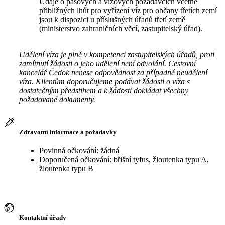
Údaje o pasových a vízových požadavcích včetně
přibližných lhůt pro vyřízení víz pro občany třetích zemí
jsou k dispozici u příslušných úřadů třetí země
(ministerstvo zahraničních věcí, zastupitelský úřad).
Udělení víza je plně v kompetenci zastupitelských úřadů, proti
zamítnutí žádosti o jeho udělení není odvolání. Cestovní
kancelář Čedok nenese odpovědnost za případné neudělení
víza. Klientům doporučujeme podávat žádosti o víza s
dostatečným předstihem a k žádosti dokládat všechny
požadované dokumenty.
Zdravotní informace a požadavky
Povinná očkování: žádná
Doporučená očkování: břišní tyfus, žloutenka typu A,
žloutenka typu B
Kontaktní úřady