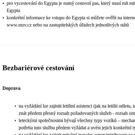
•
pro vycestování do Egypta je nutný cestovní pas, který musí mít min
Egypta
•
konkrétní informace ke vstupu do Egypta si můžete ověřit na intern
www.mzv.cz nebo na zastupitelských úřadech jednotlivých států
Bezbariérové cestování
Doprava
•
na vyžádání lze zajistit letištní asistenci (jak na letišti odletu,
znát předem přesný rozsah požadovaných služeb - rozsah ome
•
leteckými společnostmi bývají všechny typy vozíků – mechani
potřeba tuto službu předem vyžádat a uvést jejich konkrétní t
•
na vyžádání lze zajistit privátní transfer autem/minibusem za