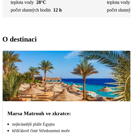
teplota vody
28°C
teplota vody
počet slunných hodin
12 h
počet slunnýc
O destinaci
Marsa Matrouh ve zkratce:
nejkrásnější pláže Egypta
křišťálově čisté Středozemní moře