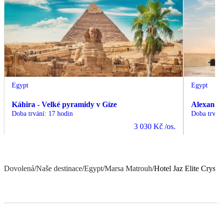
Egypt
Egypt
Káhira - Velké pyramidy v Gíze
Alexand
Doba trvání
:
17 hodin
Doba trvá
3 030 Kč
/os.
Dovolená
/
Naše destinace
/
Egypt
/
Marsa Matrouh
/
Hotel Jaz Elite Cryst