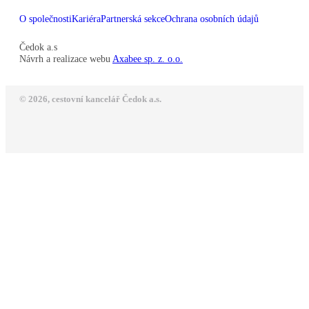
O společnosti
Kariéra
Partnerská sekce
Ochrana osobních údajů
Čedok a.s
Návrh a realizace webu
Axabee sp. z. o.o.
© 2026, cestovní kancelář Čedok a.s.