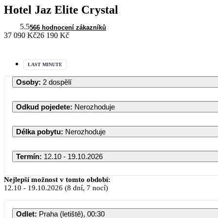
Hotel Jaz Elite Crystal
5.5
566 hodnocení zákazníků
37 090 Kč
26 190 Kč
LAST MINUTE
Osoby
:
2 dospělí
Odkud pojedete
:
Nerozhoduje
Délka pobytu
:
Nerozhoduje
Termín
:
12.10 - 19.10.2026
Říjen 2026
Nejlepší možnost v tomto období:
12.10
-
19.10.2026
(8 dní, 7 nocí)
PO
ÚT
ST
ČT
PÁ
S
Odlet
:
Praha (letiště), 00:30