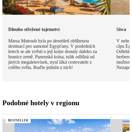
Dlouho střežené tajemství
Siwa
Marsa Matrouh byla po desetiletí oblíbenou
V nehos
destinací pro samotné Egypťany. V posledních
cípu Eg
letech se ale zvěsti o její kráse dostaly daleko za
Odlehlá
hranice země. Panenská krása, tolik odlišná od
berbersk
jiných megaletovisek, nyní láká cestovatele z
možnost
celého světa. Buďte jedním z nich!
Nezapom
Podobné hotely v regionu
BESTSELLER