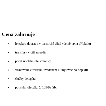
Cena zahrnuje
leteckou dopravu v turistické třídě včetně tax a příplatků
transfery v cíli zájezdů
počet noclehů dle smlouvy
stravování v rozsahu uvedeném u ubytovacího objektu
služby delegáta
pojištění dle zák. č. 159/99 Sb.