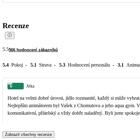
Recenze
5.5
566 hodnocení zákazníků
5.4
Pokoj
5.1
Strava
5.3
Hodnocení personálu
3.1
Anima
6
Jitka
Hotel na velmi dobré úrovni, jídlo rozmanité, každý si může vybrat
Nejlepším animátorem byl Vašek z Chomutova a jeho aqua gym. Vašek je zábavný,
komunikativní, přátelský a vždy dobře naladěný. Byli jsme spokoje
Zobrazit všechny recenze