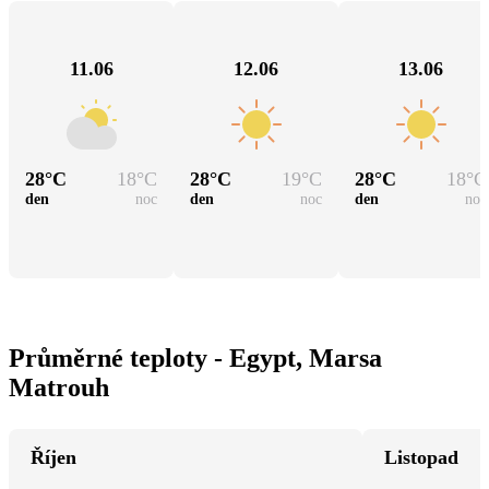
11.06
12.06
13.06
28
°C
18
°C
28
°C
19
°C
28
°C
18
°C
den
noc
den
noc
den
noc
Průměrné teploty - Egypt, Marsa
Matrouh
Říjen
Listopad