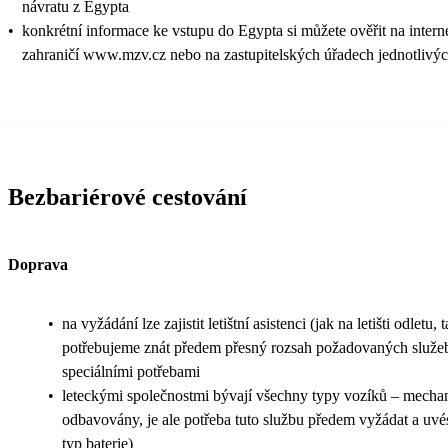
návratu z Egypta
•
konkrétní informace ke vstupu do Egypta si můžete ověřit na intern
zahraničí www.mzv.cz nebo na zastupitelských úřadech jednotlivýc
Bezbariérové cestování
Doprava
•
na vyžádání lze zajistit letištní asistenci (jak na letišti odletu, t
potřebujeme znát předem přesný rozsah požadovaných služeb 
speciálními potřebami
•
leteckými společnostmi bývají všechny typy vozíků – mechani
odbavovány, je ale potřeba tuto službu předem vyžádat a uvés
typ baterie)