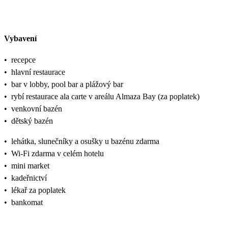
Vybavení
•
recepce
•
hlavní restaurace
•
bar v lobby, pool bar a plážový bar
•
rybí restaurace ala carte v areálu Almaza Bay (za poplatek)
•
venkovní bazén
•
dětský bazén
•
lehátka, slunečníky a osušky u bazénu zdarma
•
Wi-Fi zdarma v celém hotelu
•
mini market
•
kadeřnictví
•
lékař za poplatek
•
bankomat