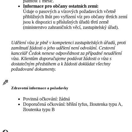
platnost 1 měsíc.
Informace pro občany ostatních zemí:
Údaje o pasových a vízových požadavcích včetně
přibližných lhůt pro vyřízení víz pro občany třetích zemí
jsou k dispozici u příslušných úřadů třetí země
(ministerstvo zahraničních věcí, zastupitelský úřad).
Udělení víza je plně v kompetenci zastupitelských úřadů, proti
zamítnutí žádosti o jeho udělení není odvolání. Cestovní
kancelář Čedok nenese odpovědnost za případné neudělení
víza. Klientům doporučujeme podávat žádosti o víza s
dostatečným předstihem a k žádosti dokládat všechny
požadované dokumenty.
Zdravotní informace a požadavky
Povinná očkování: žádná
Doporučená očkování: břišní tyfus, žloutenka typu A,
žloutenka typu B