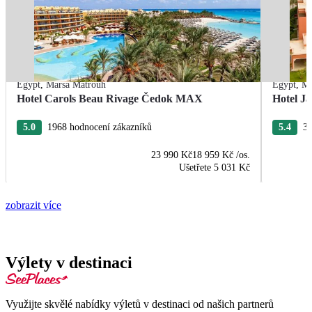
Egypt
,
Marsa Matrouh
Egypt
,
Ma
Hotel Carols Beau Rivage Čedok MAX
Hotel J
5.0
1968 hodnocení zákazníků
5.4
33
23 990 Kč
18 959 Kč
/os.
Ušetřete
5 031 Kč
zobrazit více
Výlety v destinaci
Využijte skvělé nabídky výletů v destinaci od našich partnerů