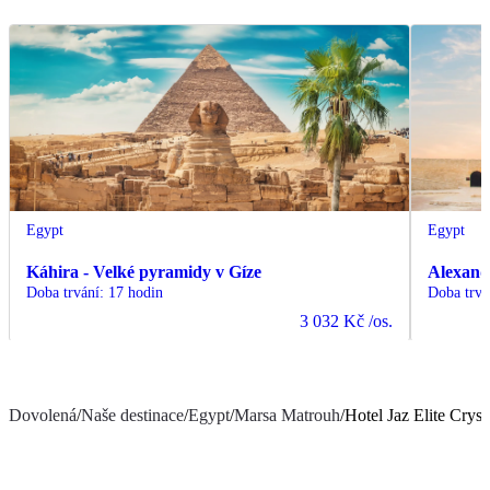
Egypt
Egypt
Káhira - Velké pyramidy v Gíze
Alexand
Doba trvání
:
17 hodin
Doba trvá
3 032 Kč
/os.
Dovolená
/
Naše destinace
/
Egypt
/
Marsa Matrouh
/
Hotel Jaz Elite Cryst