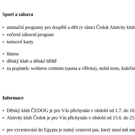
Sport a zábava
•
animační programy pro dospělé a děti (v rámci Čedok Aktivity k
•
večerní zábavní program
•
tenisové kurty
•
fitness
•
dětský klub a dětské hřiště
•
za poplatek: wellness centrum (sauna a vířivka), stolní tenis, kulečn
Informace
•
Dětský klub ČEDOG je pro Vás přichystán v období od 1.7. do 10.
•
Aktivity klub Čedok je pro Vás přichystán v období od 15.6. do 25
•
pro vycestování do Egypta je nutný cestovní pas, který musí mít min