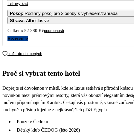
Letový řád
1
2
30 690
28 
Pokoj
:
Rodinný pokoj pro 2 osoby s výhledem/zahrada
Strava
:
All inclusive
5
6
7
8
9
1
27 590
26 590
26 
Celkem:
52 380 Kč
podrobnosti
12
13
14
15
16
1
Rezervujte
26 190
26 590
26 
19
20
21
22
23
2
uložit do oblíbených
28 690
28 
26
27
28
29
30
3
Proč si vybrat tento hotel
Dopřejte si dovolenou v místě, kde se luxus setkává s přírodní krásou !
novinkou mezi prémiovými resorty, která vás okouzlí elegantním de
mořem připomínajícím Karibik. Čekají vás prostorné, vkusně zařízené 
kuchyně a přístup k jedné z nejkrásnějších pláží Egypta.
Pouze v Čedoku
Dětský klub ČEDOG (léto 2026)