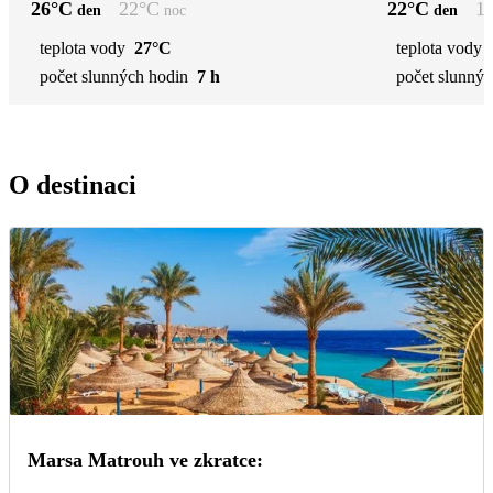
26
°C
22
°C
22
°C
1
den
noc
den
teplota vody
27°C
teplota vody
počet slunných hodin
7 h
počet slunnýc
O destinaci
Marsa Matrouh ve zkratce: