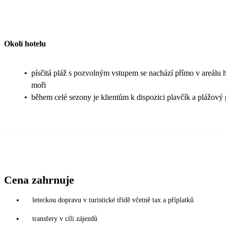
Okolí hotelu
•
písčitá pláž s pozvolným vstupem se nachází přímo v areálu ho
moři
•
během celé sezony je klientům k dispozici plavčík a plážový 
Cena zahrnuje
leteckou dopravu v turistické třídě včetně tax a příplatků
transfery v cíli zájezdů