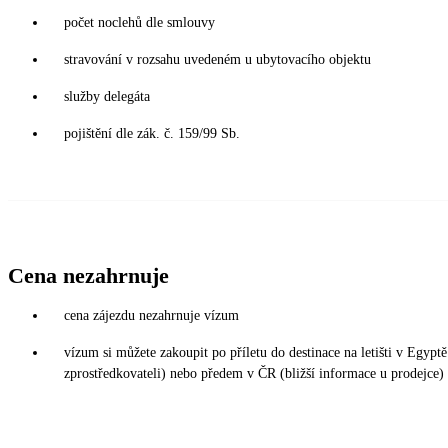
počet noclehů dle smlouvy
stravování v rozsahu uvedeném u ubytovacího objektu
služby delegáta
pojištění dle zák. č. 159/99 Sb.
Cena nezahrnuje
cena zájezdu nezahrnuje vízum
vízum si můžete zakoupit po příletu do destinace na letišti v Egy
zprostředkovateli) nebo předem v ČR (bližší informace u prodejce)