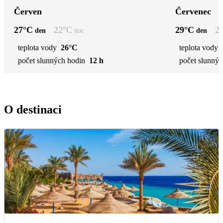
Červen
Červenec
27
°C
22
°C
29
°C
2
den
noc
den
teplota vody
26°C
teplota vody
počet slunných hodin
12 h
počet slunnýc
O destinaci