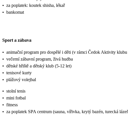
•
za poplatek: koutek shisha, lékař
•
bankomat
Sport a zábava
•
animační program pro dospělé i děti (v rámci Čedok Aktivity klu
•
večerní zábavní program, živá hudba
•
dětské hřiště a dětský klub (5-12 let)
•
tenisové kurty
•
plážový volejbal
•
stolní tenis
•
mini fotbal
•
fitness
•
za poplatek SPA centrum (sauna, vířivka, krytý bazén, turecká lázeň