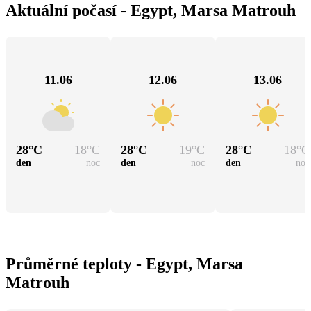
Aktuální počasí - Egypt, Marsa Matrouh
11.06
12.06
13.06
28
°C
18
°C
28
°C
19
°C
28
°C
18
°C
den
noc
den
noc
den
noc
Průměrné teploty - Egypt, Marsa
Matrouh