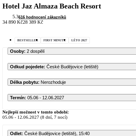
Hotel Jaz Almaza Beach Resort
5.3
616 hodnocení zákazníků
34 890 Kč
28 389 Kč
BESTSELLER
FIRST MINUTE
LÉTO 2027
Osoby
:
2 dospělí
Odkud pojedete
:
České Budějovice (letiště)
Délka pobytu
:
Nerozhoduje
Termín
:
05.06 - 12.06.2027
Červen
Nejlepší možnost v tomto období:
05.06
-
12.06.2027
(8 dní, 7 nocí)
PO
ÚT
ST
ČT
Odlet
:
České Budějovice (letiště), 15:40