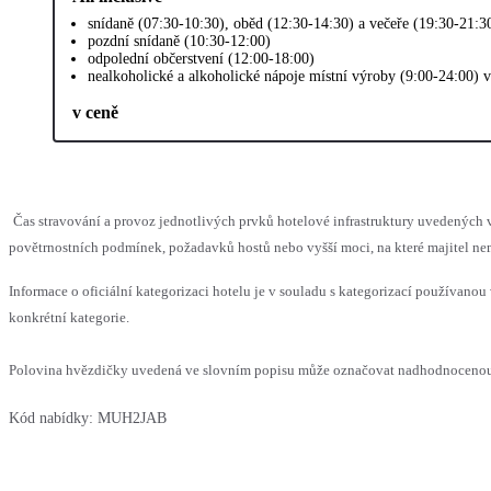
snídaně (07:30-10:30), oběd (12:30-14:30) a večeře (19:30-21:3
pozdní snídaně (10:30-12:00)
odpolední občerstvení (12:00-18:00)
nealkoholické a alkoholické nápoje místní výroby (9:00-24:00) 
v ceně
Čas stravování a provoz jednotlivých prvků hotelové infrastruktury uvedenýc
povětrnostních podmínek, požadavků hostů nebo vyšší moci, na které majitel nem
Informace o oficiální kategorizaci hotelu je v souladu s kategorizací používanou 
konkrétní kategorie.
Polovina hvězdičky uvedená ve slovním popisu může označovat nadhodnocenou n
Kód nabídky:
MUH2JAB