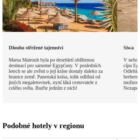
Dlouho střežené tajemství
Siwa
Marsa Matrouh byla po desetiletí oblíbenou
V nehos
destinací pro samotné Egypťany. V posledních
cípu Eg
letech se ale zvěsti o její kráse dostaly daleko za
Odlehlá
hranice země. Panenská krása, tolik odlišná od
berbersk
jiných megaletovisek, nyní láká cestovatele z
možnost
celého světa. Buďte jedním z nich!
Nezapom
Podobné hotely v regionu