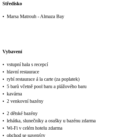
Středisko
•
Marsa Matrouh - Almaza Bay
Vybavení
•
vstupní hala s recepcí
•
hlavní restaurace
•
rybí restaurace á la carte (za poplatek)
•
5 barů včetně pool baru a plážového baru
•
kavárna
•
2 venkovní bazény
•
2 dětské bazény
•
lehátka, slunečníky a osušky u bazénu zdarma
•
Wi-Fi v celém hotelu zdarma
•
obchod se suvenýry