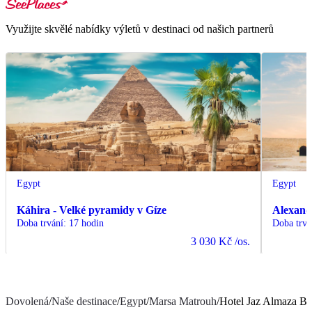
Využijte skvělé nabídky výletů v destinaci od našich partnerů
Egypt
Egypt
Káhira - Velké pyramidy v Gíze
Alexand
Doba trvání
:
17 hodin
Doba trvá
3 030 Kč
/os.
Dovolená
/
Naše destinace
/
Egypt
/
Marsa Matrouh
/
Hotel Jaz Almaza Be