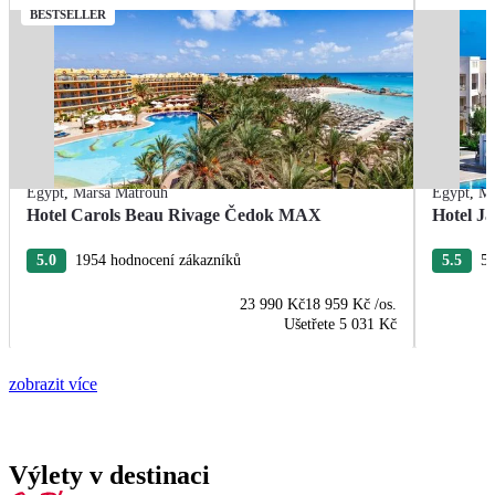
BESTSELLER
Egypt
,
Marsa Matrouh
Egypt
,
Ma
Hotel Carols Beau Rivage Čedok MAX
Hotel Ja
5.0
1954 hodnocení zákazníků
5.5
55
23 990 Kč
18 959 Kč
/os.
Ušetřete
5 031 Kč
zobrazit více
Výlety v destinaci