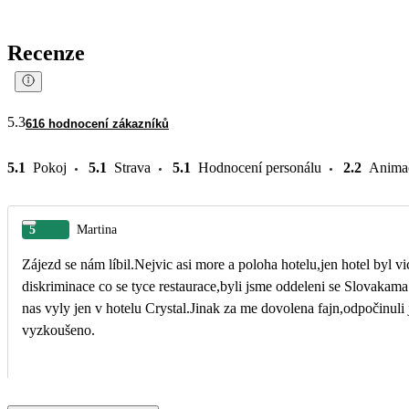
Recenze
5.3
616 hodnocení zákazníků
5.1
Pokoj
5.1
Strava
5.1
Hodnocení personálu
2.2
Anima
5
Martina
Zájezd se nám líbil.Nejvic asi more a poloha hotelu,jen hotel byl v
diskriminace co se tyce restaurace,byli jsme oddeleni se Slovakam
nas vyly jen v hotelu Crystal.Jinak za me dovolena fajn,odpočinuli j
vyzkoušeno.