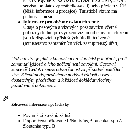
letišti v Egyptě za 32 USD/os. (vízum 30 USD, 2 USD
servisní poplatek zprostředkovateli) nebo předem v ČR
(bližší informace u prodejce). Turistické vízum má
platnost 1 měsíc.
Informace pro občany ostatních zemí:
Údaje o pasových a vízových požadavcích včetně
přibližných lhůt pro vyřízení víz pro občany třetích zemí
jsou k dispozici u příslušných úřadů třetí země
(ministerstvo zahraničních věcí, zastupitelský úřad).
Udělení víza je plně v kompetenci zastupitelských úřadů, proti
zamítnutí žádosti o jeho udělení není odvolání. Cestovní
kancelář Čedok nenese odpovědnost za případné neudělení
víza. Klientům doporučujeme podávat žádosti o víza s
dostatečným předstihem a k žádosti dokládat všechny
požadované dokumenty.
Zdravotní informace a požadavky
Povinná očkování: žádná
Doporučená očkování: břišní tyfus, žloutenka typu A,
žloutenka typu B