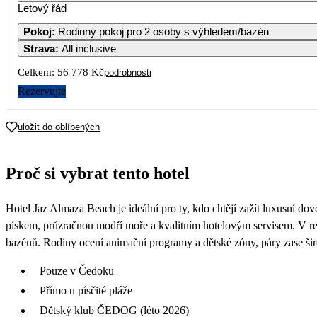
Letový řád
1
2
3
Pokoj
:
Rodinný pokoj pro 2 osoby s výhledem/bazén
Strava
:
All inclusive
7
8
9
10
Celkem:
56 778 Kč
podrobnosti
14
15
16
17
Rezervujte
21
22
23
24
uložit do oblíbených
28
29
30
Proč si vybrat tento hotel
Hotel Jaz Almaza Beach je ideální pro ty, kdo chtějí zažít luxusní do
pískem, průzračnou modří moře a kvalitním hotelovým servisem. V res
bazénů. Rodiny ocení animační programy a dětské zóny, páry zase ši
Pouze v Čedoku
Přímo u písčité pláže
Dětský klub ČEDOG (léto 2026)