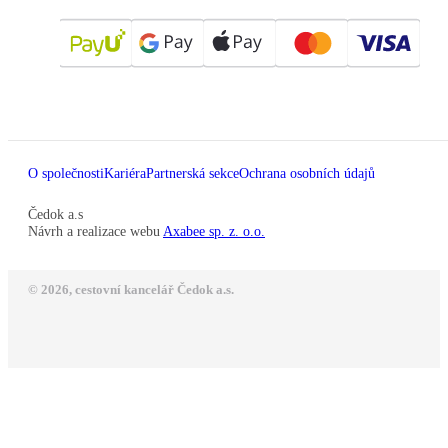
O společnosti
Kariéra
Partnerská sekce
Ochrana osobních údajů
Čedok a.s
Návrh a realizace webu
Axabee sp. z. o.o.
© 2026, cestovní kancelář Čedok a.s.