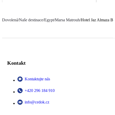
Dovolená
/
Naše destinace
/
Egypt
/
Marsa Matrouh
/
Hotel Jaz Almaza Be
Kontakt
Kontaktujte nás
+420 296 184 910
info@cedok.cz