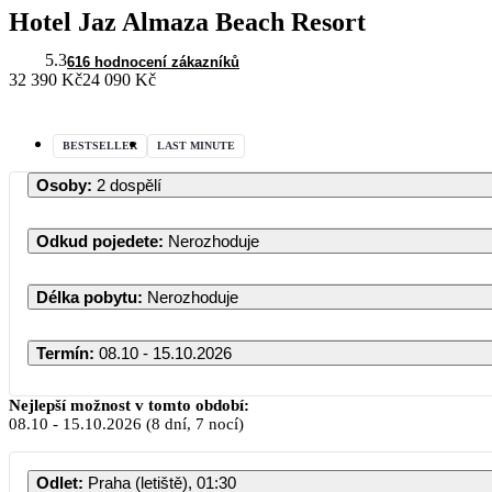
Hotel Jaz Almaza Beach Resort
5.3
616 hodnocení zákazníků
32 390 Kč
24 090 Kč
BESTSELLER
LAST MINUTE
Osoby
:
2 dospělí
Odkud pojedete
:
Nerozhoduje
Délka pobytu
:
Nerozhoduje
Termín
:
08.10 - 15.10.2026
Říjen 2026
Nejlepší možnost v tomto období:
08.10
-
15.10.2026
(8 dní, 7 nocí)
PO
ÚT
ST
ČT
PÁ
Odlet
:
Praha (letiště), 01:30