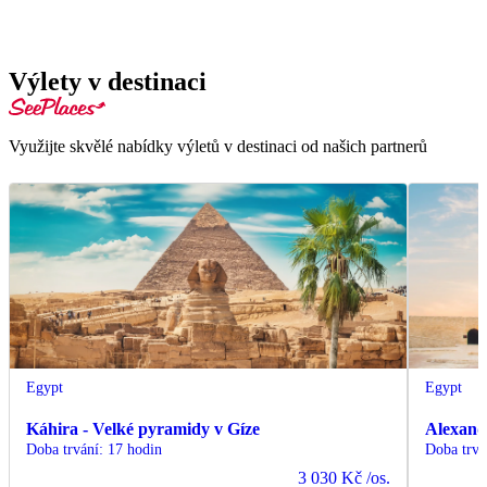
Výlety v destinaci
Využijte skvělé nabídky výletů v destinaci od našich partnerů
Egypt
Egypt
Káhira - Velké pyramidy v Gíze
Alexand
Doba trvání
:
17 hodin
Doba trvá
3 030 Kč
/os.