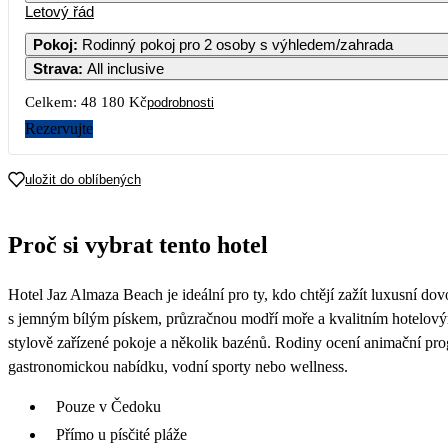
Letový řád
1
2
29 490
Pokoj
:
Rodinný pokoj pro 2 osoby s výhledem/zahrada
Strava
:
All inclusive
5
6
7
8
9
24 690
24 090
Celkem:
48 180 Kč
podrobnosti
12
13
14
15
16
Rezervujte
23 690
24 090
19
20
21
22
23
uložit do oblíbených
25 790
26
27
28
29
30
Proč si vybrat tento hotel
Hotel Jaz Almaza Beach je ideální pro ty, kdo chtějí zažít luxusní do
s jemným bílým pískem, průzračnou modří moře a kvalitním hotelovým
stylově zařízené pokoje a několik bazénů. Rodiny ocení animační pro
gastronomickou nabídku, vodní sporty nebo wellness.
Pouze v Čedoku
Přímo u písčité pláže