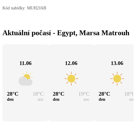
Kód nabídky:
MUH2JAB
Aktuální počasí - Egypt, Marsa Matrouh
11.06
12.06
13.06
28
°C
18
°C
28
°C
19
°C
28
°C
18
°C
den
noc
den
noc
den
noc