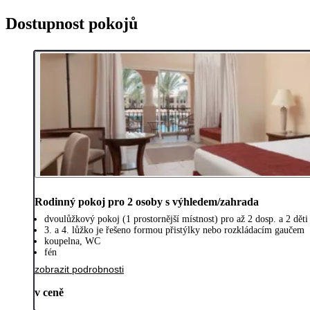
Dostupnost pokojů
Rodinný pokoj pro 2 osoby s výhledem/zahrada
dvoulůžkový pokoj (1 prostornější místnost) pro až 2 dosp. a 2 děti 
3. a 4. lůžko je řešeno formou přistýlky nebo rozkládacím gaučem
koupelna, WC
fén
zobrazit podrobnosti
v ceně