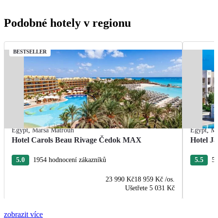
Podobné hotely v regionu
BESTSELLER
Egypt
,
Marsa Matrouh
Egypt
,
Ma
Hotel Carols Beau Rivage Čedok MAX
Hotel Ja
5.0
1954 hodnocení zákazníků
5.5
55
23 990 Kč
18 959 Kč
/os.
Ušetřete
5 031 Kč
zobrazit více