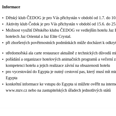
Informace
•
Dětský klub ČEDOG je pro Vás přichystán v období od 1.7. do 10.
•
Aktivity klub Čedok je pro Vás přichystán v období od 15.6. do 25
•
Možnost využití Dětského klubu ČEDOG ve vedlejším hotelu Jaz Eli
hotelech Jaz Oriental a Jaz Elite Crystal.
•
při zhoršených povětrnostních podmínkách může docházet k odkry
•
středomořská ala carte restaurace aktuálně z technických důvodů 
•
pořádání a organizace hotelových animačních programů a večerní záb
kompetenci hotelu a jejich realizace závisí na obsazenosti hotelu
•
pro vycestování do Egypta je nutný cestovní pas, který musí mít min
Egypta
•
konkrétní informace ke vstupu do Egypta si můžete ověřit na intern
www.mzv.cz nebo na zastupitelských úřadech jednotlivých států