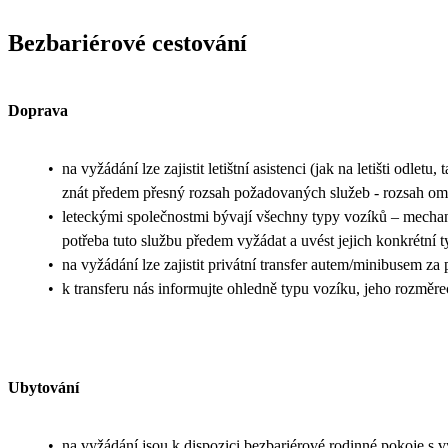
Bezbariérové cestování
Doprava
•
na vyžádání lze zajistit letištní asistenci (jak na letišti odletu,
znát předem přesný rozsah požadovaných služeb - rozsah ome
•
leteckými společnostmi bývají všechny typy vozíků – mechani
potřeba tuto službu předem vyžádat a uvést jejich konkrétní t
•
na vyžádání lze zajistit privátní transfer autem/minibusem za
•
k transferu nás informujte ohledně typu vozíku, jeho rozměr
Ubytování
•
na vyžádání jsou k dispozici bezbariérové rodinné pokoje s 