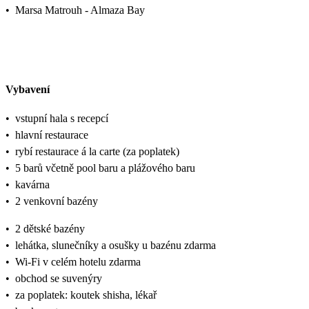
•
Marsa Matrouh - Almaza Bay
Vybavení
•
vstupní hala s recepcí
•
hlavní restaurace
•
rybí restaurace á la carte (za poplatek)
•
5 barů včetně pool baru a plážového baru
•
kavárna
•
2 venkovní bazény
•
2 dětské bazény
•
lehátka, slunečníky a osušky u bazénu zdarma
•
Wi-Fi v celém hotelu zdarma
•
obchod se suvenýry
•
za poplatek: koutek shisha, lékař