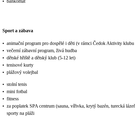
•
bankomat
Sport a zábava
•
animační program pro dospělé i děti (v rámci Čedok Aktivity klu
•
večerní zábavní program, živá hudba
•
dětské hřiště a dětský klub (5-12 let)
•
tenisové kurty
•
plážový volejbal
•
stolní tenis
•
mini fotbal
•
fitness
•
za poplatek SPA centrum (sauna, vířivka, krytý bazén, turecká láze
sporty na pláži