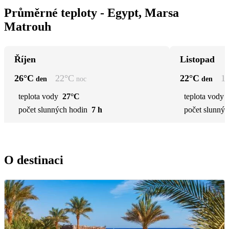
Průměrné teploty - Egypt, Marsa
Matrouh
Říjen
Listopad
26
°C
22
°C
22
°C
1
den
noc
den
teplota vody
27°C
teplota vody
počet slunných hodin
7 h
počet slunnýc
O destinaci