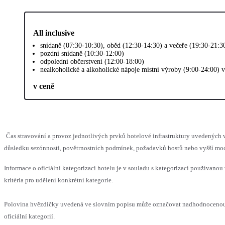
All inclusive
snídaně (07:30-10:30), oběd (12:30-14:30) a večeře (19:30-21:3
pozdní snídaně (10:30-12:00)
odpolední občerstvení (12:00-18:00)
nealkoholické a alkoholické nápoje místní výroby (9:00-24:00) 
v ceně
Čas stravování a provoz jednotlivých prvků hotelové infrastruktury uvedenýc
důsledku sezónnosti, povětrnostních podmínek, požadavků hostů nebo vyšší moci,
Informace o oficiální kategorizaci hotelu je v souladu s kategorizací používanou
kritéria pro udělení konkrétní kategorie.
Polovina hvězdičky uvedená ve slovním popisu může označovat nadhodnocenou
oficiální kategorií.