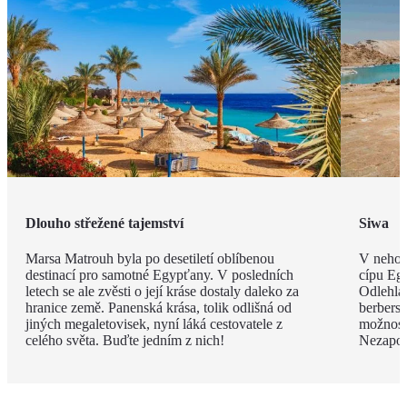
Dlouho střežené tajemství
Siwa
Marsa Matrouh byla po desetiletí oblíbenou
V nehos
destinací pro samotné Egypťany. V posledních
cípu Eg
letech se ale zvěsti o její kráse dostaly daleko za
Odlehlá
hranice země. Panenská krása, tolik odlišná od
berbersk
jiných megaletovisek, nyní láká cestovatele z
možnost
celého světa. Buďte jedním z nich!
Nezapom