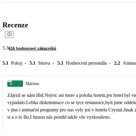
Recenze
5.3
616 hodnocení zákazníků
5.1
Pokoj
5.1
Strava
5.1
Hodnocení personálu
2.2
Anima
5
Martina
Zájezd se nám líbil.Nejvic asi more a poloha hotelu,jen hotel byl vi
vypadalo.Lehka diskriminace co se tyce restaurace,byli jsme odde
v jine.i animační programy pro nas vyly jen v hotelu Crystal.Jinak
si a o to šlo.I faraon nás postihl takže vše vyzkoušeno.