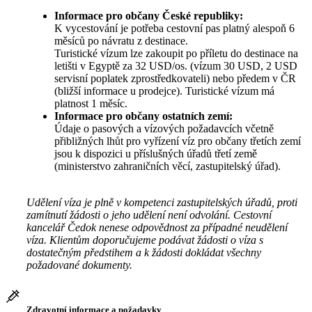
Informace pro občany České republiky:
K vycestování je potřeba cestovní pas platný alespoň 6
měsíců po návratu z destinace.
Turistické vízum lze zakoupit po příletu do destinace na
letišti v Egyptě za 32 USD/os. (vízum 30 USD, 2 USD
servisní poplatek zprostředkovateli) nebo předem v ČR
(bližší informace u prodejce). Turistické vízum má
platnost 1 měsíc.
Informace pro občany ostatních zemí:
Údaje o pasových a vízových požadavcích včetně
přibližných lhůt pro vyřízení víz pro občany třetích zemí
jsou k dispozici u příslušných úřadů třetí země
(ministerstvo zahraničních věcí, zastupitelský úřad).
Udělení víza je plně v kompetenci zastupitelských úřadů, proti
zamítnutí žádosti o jeho udělení není odvolání. Cestovní
kancelář Čedok nenese odpovědnost za případné neudělení
víza. Klientům doporučujeme podávat žádosti o víza s
dostatečným předstihem a k žádosti dokládat všechny
požadované dokumenty.
Zdravotní informace a požadavky