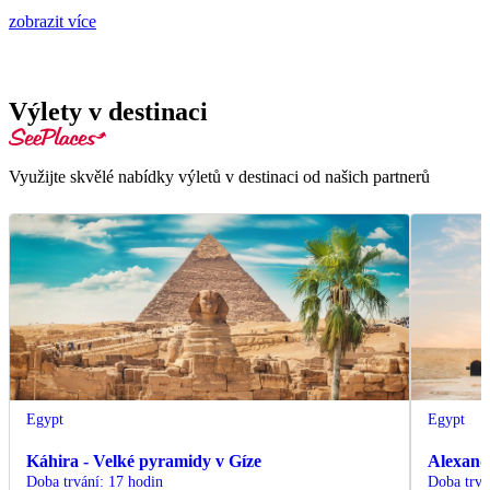
zobrazit více
Výlety v destinaci
Využijte skvělé nabídky výletů v destinaci od našich partnerů
Egypt
Egypt
Káhira - Velké pyramidy v Gíze
Alexand
Doba trvání
:
17 hodin
Doba trvá