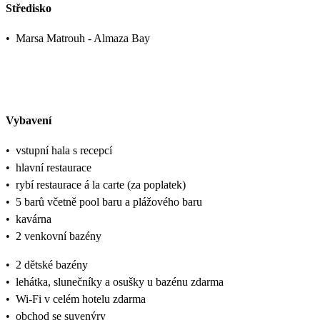
Středisko
•
Marsa Matrouh - Almaza Bay
Vybavení
•
vstupní hala s recepcí
•
hlavní restaurace
•
rybí restaurace á la carte (za poplatek)
•
5 barů včetně pool baru a plážového baru
•
kavárna
•
2 venkovní bazény
•
2 dětské bazény
•
lehátka, slunečníky a osušky u bazénu zdarma
•
Wi-Fi v celém hotelu zdarma
•
obchod se suvenýry