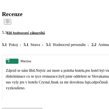
Recenze
5.3
616 hodnocení zákazníků
5.1
Pokoj
5.1
Strava
5.1
Hodnocení personálu
2.2
Anima
5
Martina
Zájezd se nám líbil.Nejvic asi more a poloha hotelu,jen hotel byl v
diskriminace co se tyce restaurace,byli jsme oddeleni se Slovakam
nas vyly jen v hotelu Crystal.Jinak za me dovolena fajn,odpočinuli j
vyzkoušeno.