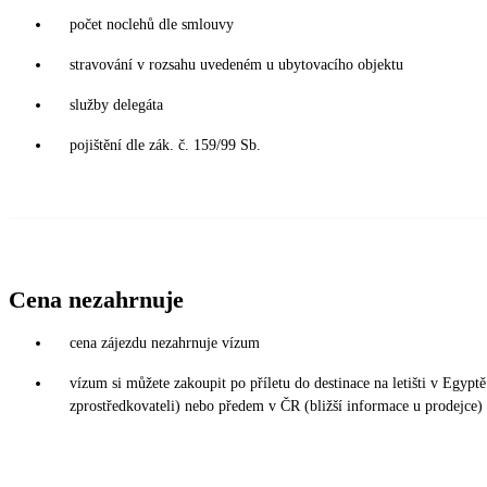
počet noclehů dle smlouvy
stravování v rozsahu uvedeném u ubytovacího objektu
služby delegáta
pojištění dle zák. č. 159/99 Sb.
Cena nezahrnuje
cena zájezdu nezahrnuje vízum
vízum si můžete zakoupit po příletu do destinace na letišti v Egy
zprostředkovateli) nebo předem v ČR (bližší informace u prodejce)