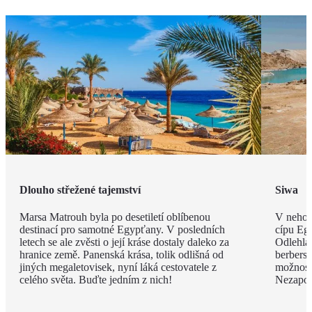
Dlouho střežené tajemství
Siwa
Marsa Matrouh byla po desetiletí oblíbenou
V nehos
destinací pro samotné Egypťany. V posledních
cípu Eg
letech se ale zvěsti o její kráse dostaly daleko za
Odlehlá
hranice země. Panenská krása, tolik odlišná od
berbersk
jiných megaletovisek, nyní láká cestovatele z
možnost
celého světa. Buďte jedním z nich!
Nezapom