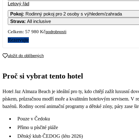
Letový řád
Pokoj
:
Rodinný pokoj pro 2 osoby s výhledem/zahrada
Strava
:
All inclusive
3
4
5
6
Celkem:
57 980 Kč
podrobnosti
10
11
12
13
Rezervujte
47 190
28 9
17
18
19
20
uložit do oblíbených
35 590
36 0
24
25
26
27
Proč si vybrat tento hotel
35 290
32 5
31
Hotel Jaz Almaza Beach je ideální pro ty, kdo chtějí zažít luxusní do
32 790
pískem, průzračnou modří moře a kvalitním hotelovým servisem. V res
bazénů. Rodiny ocení animační programy a dětské zóny, páry zase ši
Pouze v Čedoku
Přímo u písčité pláže
Dětský klub ČEDOG (léto 2026)