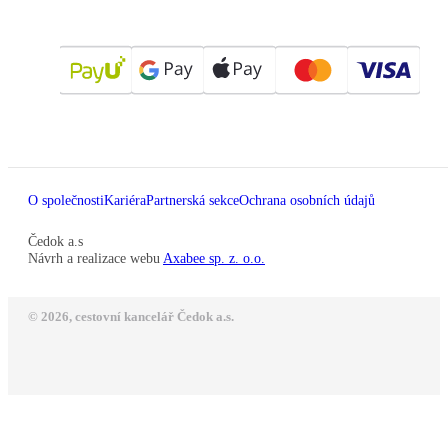
O společnosti
Kariéra
Partnerská sekce
Ochrana osobních údajů
Čedok a.s
Návrh a realizace webu
Axabee sp. z. o.o.
© 2026, cestovní kancelář Čedok a.s.