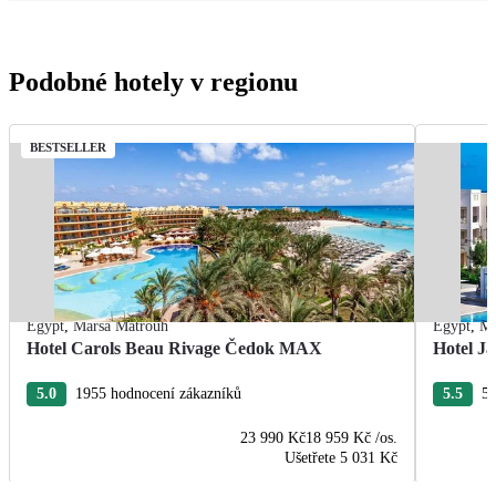
Podobné hotely v regionu
BESTSELLER
Egypt
,
Marsa Matrouh
Egypt
,
Ma
Hotel Carols Beau Rivage Čedok MAX
Hotel Ja
5.0
1955 hodnocení zákazníků
5.5
55
23 990 Kč
18 959 Kč
/os.
Ušetřete
5 031 Kč