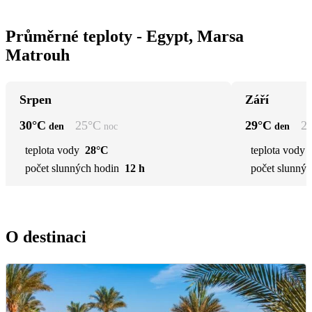
Průměrné teploty - Egypt, Marsa
Matrouh
Srpen
Září
30
°C
25
°C
29
°C
2
den
noc
den
teplota vody
28°C
teplota vody
počet slunných hodin
12 h
počet slunnýc
O destinaci