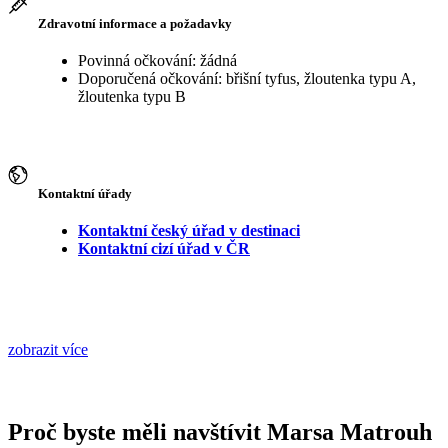
Zdravotní informace a požadavky
Povinná očkování: žádná
Doporučená očkování: břišní tyfus, žloutenka typu A,
žloutenka typu B
Kontaktní úřady
Kontaktní český úřad v destinaci
Kontaktní cizí úřad v ČR
zobrazit více
Proč byste měli navštívit Marsa Matrouh