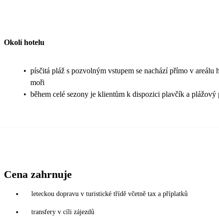
Okolí hotelu
•
písčitá pláž s pozvolným vstupem se nachází přímo v areálu ho
moři
•
během celé sezony je klientům k dispozici plavčík a plážový 
Cena zahrnuje
leteckou dopravu v turistické třídě včetně tax a příplatků
transfery v cíli zájezdů