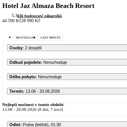
Hotel Jaz Almaza Beach Resort
5.3
616 hodnocení zákazníků
44 590 Kč
28 990 Kč
BESTSELLER
LAST MINUTE
Osoby
:
2 dospělí
Odkud pojedete
:
Nerozhoduje
Délka pobytu
:
Nerozhoduje
Termín
:
13.08 - 20.08.2026
Srpen 
Nejlepší možnost v tomto období:
13.08
-
20.08.2026
(8 dní, 7 nocí)
PO
ÚT
ST
Č
Odlet
:
Praha (letiště), 01:30