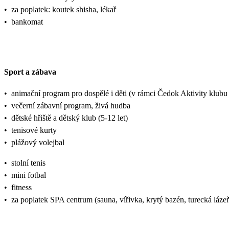
•
za poplatek: koutek shisha, lékař
•
bankomat
Sport a zábava
•
animační program pro dospělé i děti (v rámci Čedok Aktivity klu
•
večerní zábavní program, živá hudba
•
dětské hřiště a dětský klub (5-12 let)
•
tenisové kurty
•
plážový volejbal
•
stolní tenis
•
mini fotbal
•
fitness
•
za poplatek SPA centrum (sauna, vířivka, krytý bazén, turecká lázeň