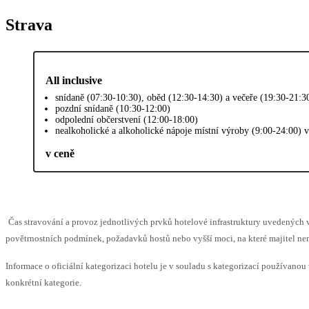
Strava
All inclusive
snídaně (07:30-10:30), oběd (12:30-14:30) a večeře (19:30-21:3
pozdní snídaně (10:30-12:00)
odpolední občerstvení (12:00-18:00)
nealkoholické a alkoholické nápoje místní výroby (9:00-24:00) 
v ceně
Čas stravování a provoz jednotlivých prvků hotelové infrastruktury uvedenýc
povětrnostních podmínek, požadavků hostů nebo vyšší moci, na které majitel nem
Informace o oficiální kategorizaci hotelu je v souladu s kategorizací používanou 
konkrétní kategorie.