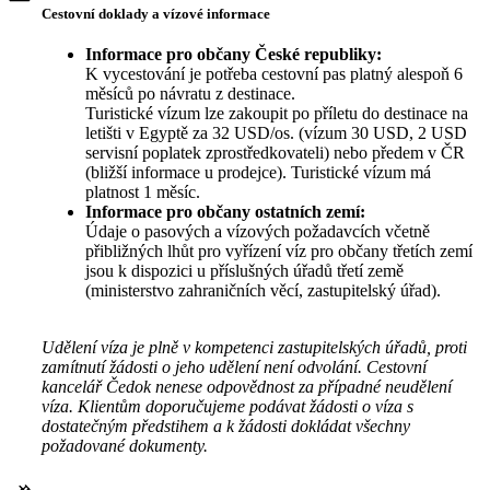
Cestovní doklady a vízové informace
Informace pro občany České republiky:
K vycestování je potřeba cestovní pas platný alespoň 6
měsíců po návratu z destinace.
Turistické vízum lze zakoupit po příletu do destinace na
letišti v Egyptě za 32 USD/os. (vízum 30 USD, 2 USD
servisní poplatek zprostředkovateli) nebo předem v ČR
(bližší informace u prodejce). Turistické vízum má
platnost 1 měsíc.
Informace pro občany ostatních zemí:
Údaje o pasových a vízových požadavcích včetně
přibližných lhůt pro vyřízení víz pro občany třetích zemí
jsou k dispozici u příslušných úřadů třetí země
(ministerstvo zahraničních věcí, zastupitelský úřad).
Udělení víza je plně v kompetenci zastupitelských úřadů, proti
zamítnutí žádosti o jeho udělení není odvolání. Cestovní
kancelář Čedok nenese odpovědnost za případné neudělení
víza. Klientům doporučujeme podávat žádosti o víza s
dostatečným předstihem a k žádosti dokládat všechny
požadované dokumenty.