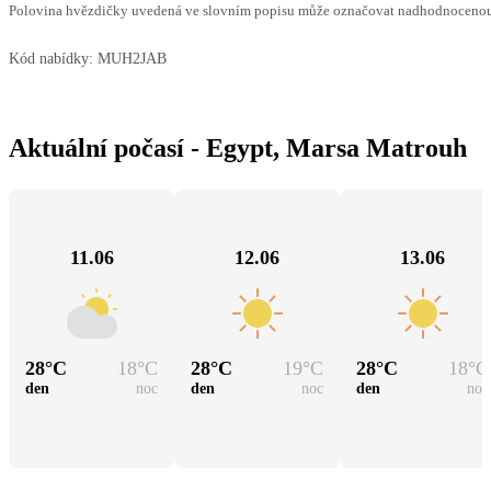
Polovina hvězdičky uvedená ve slovním popisu může označovat nadhodnocenou n
Kód nabídky:
MUH2JAB
Aktuální počasí - Egypt, Marsa Matrouh
11.06
12.06
13.06
28
°C
18
°C
28
°C
19
°C
28
°C
18
°C
den
noc
den
noc
den
noc