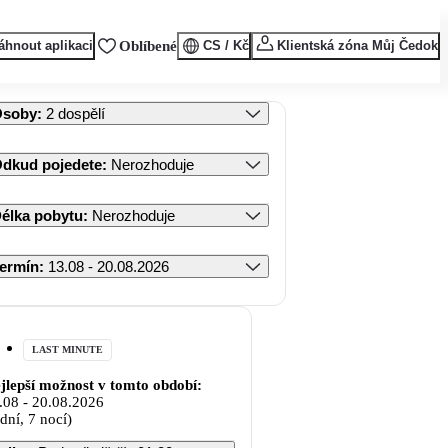
áhnout aplikaci
Oblíbené
CS / Kč
Klientská zóna Můj Čedok
Osoby
:
2 dospělí
dkud pojedete
:
Nerozhoduje
élka pobytu
:
Nerozhoduje
ermín
:
13.08 - 20.08.2026
LAST MINUTE
jlepší možnost v tomto období:
.08
-
20.08.2026
 dní, 7 nocí)