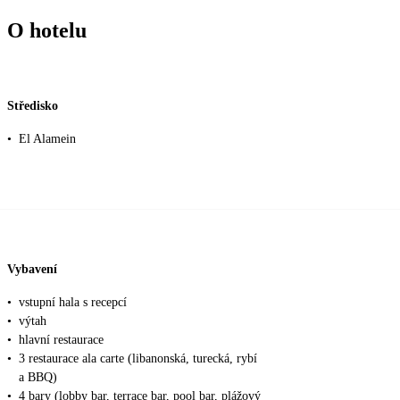
O hotelu
Středisko
•
El Alamein
Vybavení
•
vstupní hala s recepcí
•
výtah
•
hlavní restaurace
•
3 restaurace ala carte (libanonská, turecká, rybí
a BBQ)
•
4 bary (lobby bar, terrace bar, pool bar, plážový