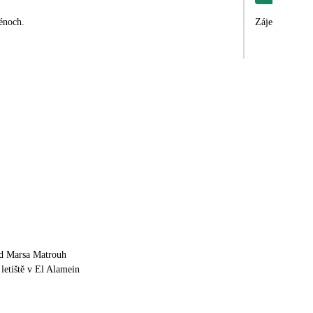
zénoch.
d Marsa Matrouh
letiště v El Alamein