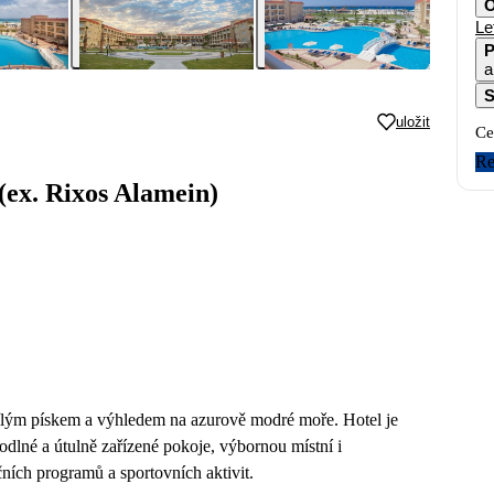
O
Le
P
a
S
uložit
Ce
Re
(ex. Rixos Alamein)
 bílým pískem a výhledem na azurově modré moře. Hotel je
odlné a útulně zařízené pokoje, výbornou místní i
ních programů a sportovních aktivit.