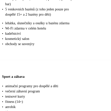
bar)
•
5 venkovních bazénů (z toho jeden pouze pro
dospělé 15+ a 2 bazény pro děti)
•
lehátka, slunečníky a osušky u bazénu zdarma
•
Wi-Fi zdarma v celém hotelu
•
kadeřnictví
•
kosmetický salon
•
obchody se suvenýry
Sport a zábava
•
animační programy pro dospělé a děti
•
večerní zábavní program
•
tenisové kurty
•
fitness (14+)
•
aerobik