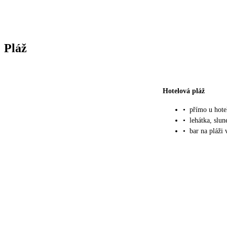
Pláž
Hotelová pláž
•
přímo u hote
•
lehátka, slu
•
bar na pláži 