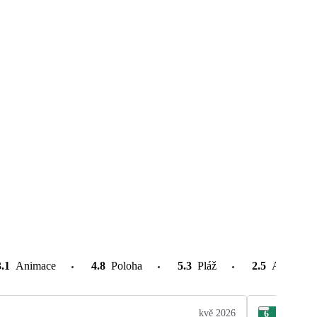
3.1
Animace
4.8
Poloha
5.3
Pláž
2.5
Atrakce v
kvě 2026
6
Iva