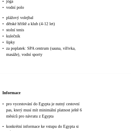
•
jóga
•
vodní polo
•
plážový volejbal
•
dětské hřiště a klub (4-12 let)
•
stolní tenis
•
kulečník
•
šipky
•
za poplatek: SPA centrum (sauna, vířivka,
masáže), vodní sporty
Informace
•
pro vycestování do Egypta je nutný cestovní
pas, který musí mít minimální platnost ještě 6
měsíců pro návratu z Egypta
•
konkrétní informace ke vstupu do Egypta si