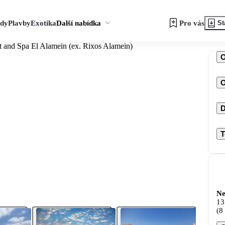
zdy
Plavby
Exotika
Další nabídka
Pro vás
St
t and Spa El Alamein (ex. Rixos Alamein)
O
D
T
Ne
13
(8