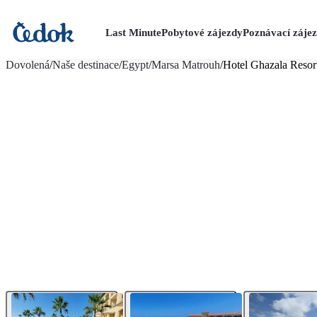
Last Minute
Pobytové zájezdy
Poznávací záje
více fotografií (63)
Dovolená
/
Naše destinace
/
Egypt
/
Marsa Matrouh
/
Hotel Ghazala Resor