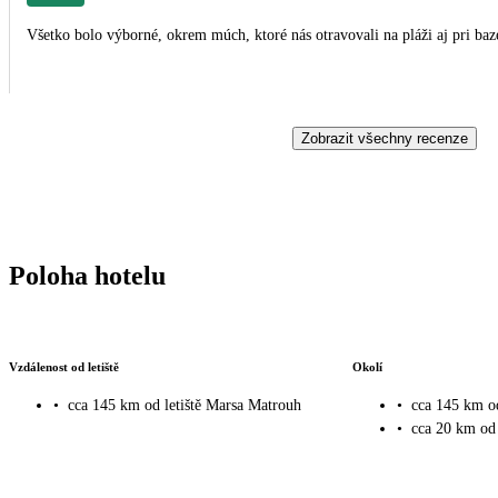
Všetko bolo výborné, okrem múch, ktoré nás otravovali na pláži aj pri ba
Zobrazit všechny recenze
Poloha hotelu
Vzdálenost od letiště
Okolí
•
cca 145 km od letiště Marsa Matrouh
•
cca 145 km o
•
cca 20 km od 