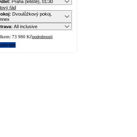
dlet
:
Praha (letiště), 01:30
tový řád
okoj
:
Dvoulůžkový pokoj,
nnex
trava
:
All inclusive
lkem:
73 980 Kč
podrobnosti
zervujte