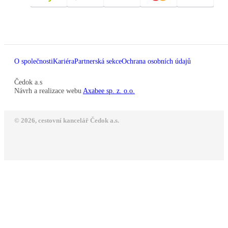
O společnosti
Kariéra
Partnerská sekce
Ochrana osobních údajů
Čedok a.s
Návrh a realizace webu
Axabee sp. z. o.o.
© 2026, cestovní kancelář Čedok a.s.