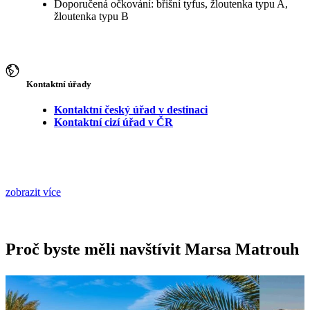
Doporučená očkování: břišní tyfus, žloutenka typu A,
žloutenka typu B
Kontaktní úřady
Kontaktní český úřad v destinaci
Kontaktní cizí úřad v ČR
zobrazit více
Proč byste měli navštívit Marsa Matrouh