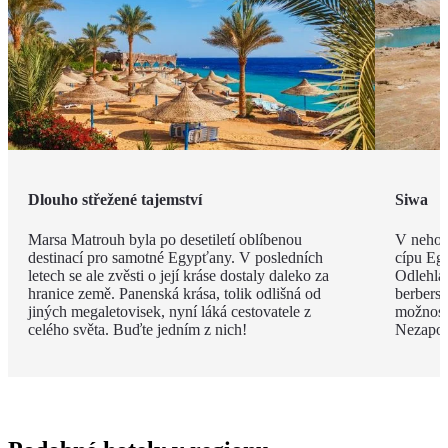
Dlouho střežené tajemství
Siwa
Marsa Matrouh byla po desetiletí oblíbenou
V nehos
destinací pro samotné Egypťany. V posledních
cípu Eg
letech se ale zvěsti o její kráse dostaly daleko za
Odlehlá
hranice země. Panenská krása, tolik odlišná od
berbersk
jiných megaletovisek, nyní láká cestovatele z
možnost
celého světa. Buďte jedním z nich!
Nezapom