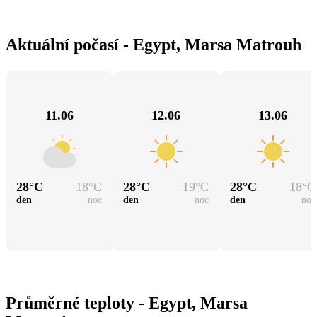
Aktuální počasí - Egypt, Marsa Matrouh
11.06
12.06
13.06
28
°C
18
°C
28
°C
19
°C
28
°C
18
°C
den
noc
den
noc
den
noc
Průměrné teploty - Egypt, Marsa