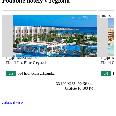
Podobné hotely v regionu
BESTSEL
Egypt
,
Marsa Matrouh
Egypt
,
Ma
Hotel Jaz Elite Crystal
Hotel C
5.5
564 hodnocení zákazníků
5.0
19
33 690 Kč
23 190 Kč
/os.
Ušetřete
10 500 Kč
zobrazit více