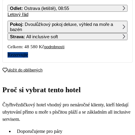
PO
ÚT
ST
ČT
PÁ
SO
NE
Odlet
:
Ostrava (letiště), 08:55
Letový řád
1
2
Pokoj
:
Dvoulůžkový pokoj deluxe, výhled na moře a
bazén
3
4
5
6
7
8
9
Strava
:
All inclusive soft
Celkem:
48 580 Kč
podrobnosti
10
11
12
13
14
15
16
Rezervujte
17
18
19
20
21
22
23
24 290
29 290
25 790
uložit do oblíbených
24
25
26
27
28
29
30
24 490
25 390
23 990
Proč si vybrat tento hotel
31
22 090
Čtyřhvězdičkový hotel vhodný pro nenáročné klienty, kteří hledají
ubytování přímo u moře s písčitou pláží a se základním all inclusive
servisem.
Doporučujeme pro páry