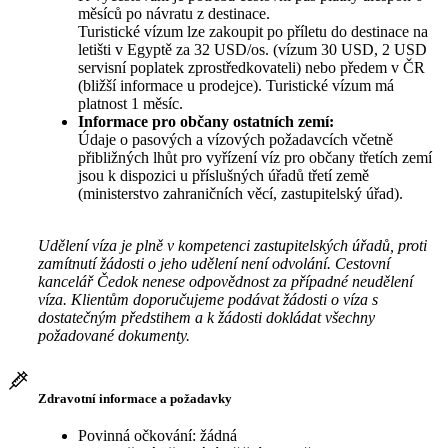
měsíců po návratu z destinace.
Turistické vízum lze zakoupit po příletu do destinace na
letišti v Egyptě za 32 USD/os. (vízum 30 USD, 2 USD
servisní poplatek zprostředkovateli) nebo předem v ČR
(bližší informace u prodejce). Turistické vízum má
platnost 1 měsíc.
Informace pro občany ostatních zemí:
Údaje o pasových a vízových požadavcích včetně
přibližných lhůt pro vyřízení víz pro občany třetích zemí
jsou k dispozici u příslušných úřadů třetí země
(ministerstvo zahraničních věcí, zastupitelský úřad).
Udělení víza je plně v kompetenci zastupitelských úřadů, proti
zamítnutí žádosti o jeho udělení není odvolání. Cestovní
kancelář Čedok nenese odpovědnost za případné neudělení
víza. Klientům doporučujeme podávat žádosti o víza s
dostatečným předstihem a k žádosti dokládat všechny
požadované dokumenty.
Zdravotní informace a požadavky
Povinná očkování: žádná