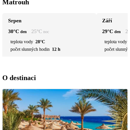
Matrouh
Srpen
Září
30
°C
25
°C
29
°C
2
den
noc
den
teplota vody
28°C
teplota vody
počet slunných hodin
12 h
počet slunnýc
O destinaci