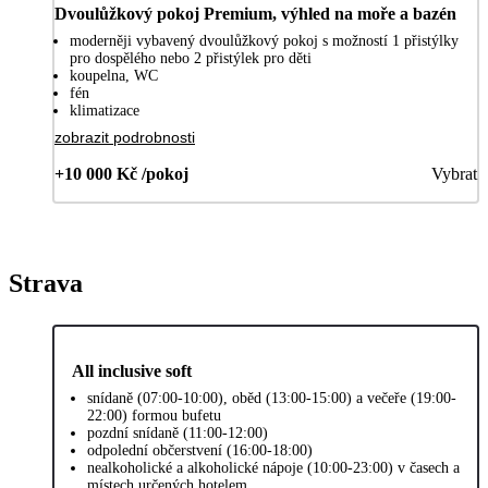
Dvoulůžkový pokoj Premium, výhled na moře a bazén
moderněji vybavený dvoulůžkový pokoj s možností 1 přistýlky
pro dospělého nebo 2 přistýlek pro děti
koupelna, WC
fén
klimatizace
zobrazit podrobnosti
+10 000 Kč /pokoj
Vybrat
Strava
All inclusive soft
snídaně (07:00-10:00), oběd (13:00-15:00) a večeře (19:00-
22:00) formou bufetu
pozdní snídaně (11:00-12:00)
odpolední občerstvení (16:00-18:00)
nealkoholické a alkoholické nápoje (10:00-23:00) v časech a
místech určených hotelem