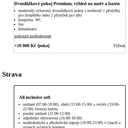
Dvoulůžkový pokoj Premium, výhled na moře a bazén
moderněji vybavený dvoulůžkový pokoj s možností 1 přistýlky
pro dospělého nebo 2 přistýlek pro děti
koupelna, WC
fén
klimatizace
zobrazit podrobnosti
+10 000 Kč /pokoj
Vybrat
Strava
All inclusive soft
snídaně (07:00-10:00), oběd (13:00-15:00) a večeře (19:00-
22:00) formou bufetu
pozdní snídaně (11:00-12:00)
odpolední občerstvení (16:00-18:00)
nealkoholické a alkoholické nápoje (10:00-23:00) v časech a
místech určených hotelem