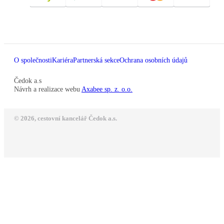
O společnosti
Kariéra
Partnerská sekce
Ochrana osobních údajů
Čedok a.s
Návrh a realizace webu
Axabee sp. z. o.o.
© 2026, cestovní kancelář Čedok a.s.