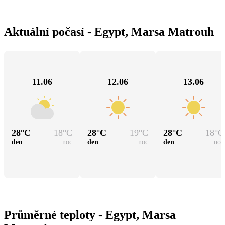
Aktuální počasí - Egypt, Marsa Matrouh
11.06
12.06
13.06
28
°C
18
°C
28
°C
19
°C
28
°C
18
°C
den
noc
den
noc
den
noc
Průměrné teploty - Egypt, Marsa