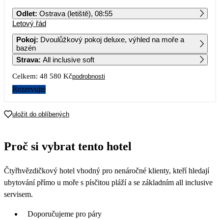
PO
ÚT
ST
ČT
PÁ
SO
NE
Odlet
:
Ostrava (letiště), 08:55
Letový řád
1
2
Pokoj
:
Dvoulůžkový pokoj deluxe, výhled na moře a
bazén
3
4
5
6
7
8
9
Strava
:
All inclusive soft
Celkem:
48 580 Kč
podrobnosti
10
11
12
13
14
15
16
Rezervujte
17
18
19
20
21
22
23
24 290
29 290
25 790
uložit do oblíbených
24
25
26
27
28
29
30
24 490
25 390
23 990
Proč si vybrat tento hotel
31
22 090
Čtyřhvězdičkový hotel vhodný pro nenáročné klienty, kteří hledají
ubytování přímo u moře s písčitou pláží a se základním all inclusive
servisem.
Doporučujeme pro páry