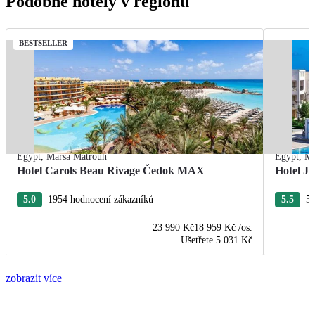
Podobné hotely v regionu
BESTSELLER
Egypt
,
Marsa Matrouh
Egypt
,
Ma
Hotel Carols Beau Rivage Čedok MAX
Hotel Ja
5.0
1954 hodnocení zákazníků
5.5
55
23 990 Kč
18 959 Kč
/os.
Ušetřete
5 031 Kč
zobrazit více