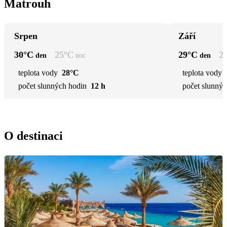
Matrouh
Srpen
Září
30
°C
25
°C
29
°C
2
den
noc
den
teplota vody
28°C
teplota vody
počet slunných hodin
12 h
počet slunnýc
O destinaci