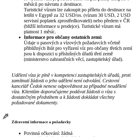
měsíců po návratu z destinace.
Turistické vízum lze zakoupit po příletu do destinace na
letišti v Egyptě za 32 USD/os. (vízum 30 USD, 2 USD
servisní poplatek zprostředkovateli) nebo předem v ČR
(bližší informace u prodejce). Turistické vízum má
platnost 1 měsíc.
Informace pro občany ostatních zemí:
Údaje o pasových a vízových požadavcích včetně
přibližných lhůt pro vyřízení víz pro občany třetích zemí
jsou k dispozici u příslušných úřadů třetí země
(ministerstvo zahraničních věcí, zastupitelský úřad).
Udělení víza je plně v kompetenci zastupitelských úřadů, proti
zamítnutí žádosti o jeho udělení není odvolání. Cestovní
kancelář Čedok nenese odpovědnost za případné neudělení
víza. Klientům doporučujeme podávat žádosti o víza s
dostatečným předstihem a k žádosti dokládat všechny
požadované dokumenty.
Zdravotní informace a požadavky
Povinná očkování: žádná