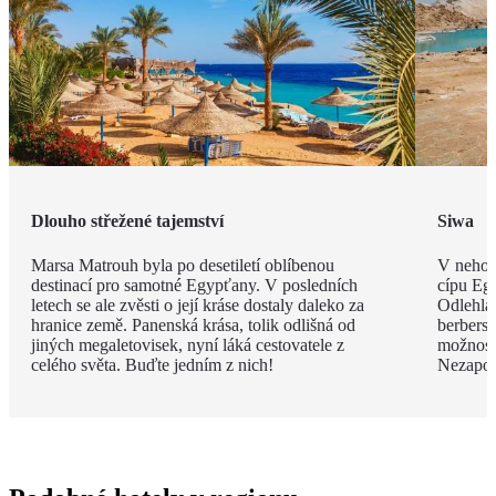
Dlouho střežené tajemství
Siwa
Marsa Matrouh byla po desetiletí oblíbenou
V nehos
destinací pro samotné Egypťany. V posledních
cípu Eg
letech se ale zvěsti o její kráse dostaly daleko za
Odlehlá
hranice země. Panenská krása, tolik odlišná od
berbersk
jiných megaletovisek, nyní láká cestovatele z
možnost
celého světa. Buďte jedním z nich!
Nezapom