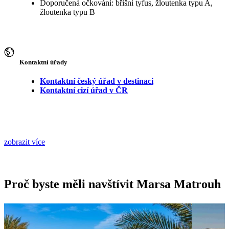
Doporučená očkování: břišní tyfus, žloutenka typu A,
žloutenka typu B
Kontaktní úřady
Kontaktní český úřad v destinaci
Kontaktní cizí úřad v ČR
zobrazit více
Proč byste měli navštívit Marsa Matrouh