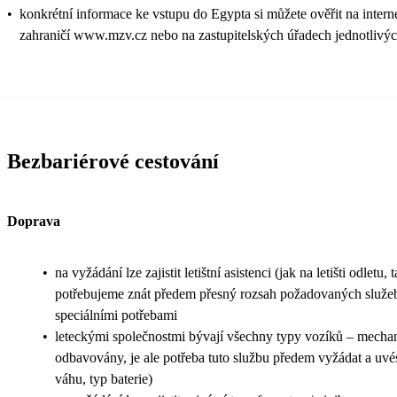
•
konkrétní informace ke vstupu do Egypta si můžete ověřit na intern
zahraničí www.mzv.cz nebo na zastupitelských úřadech jednotlivýc
Bezbariérové cestování
Doprava
•
na vyžádání lze zajistit letištní asistenci (jak na letišti odletu, t
potřebujeme znát předem přesný rozsah požadovaných služeb 
speciálními potřebami
•
leteckými společnostmi bývají všechny typy vozíků – mechani
odbavovány, je ale potřeba tuto službu předem vyžádat a uvés
váhu, typ baterie)