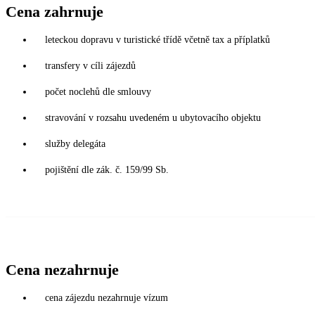
Cena zahrnuje
leteckou dopravu v turistické třídě včetně tax a příplatků
transfery v cíli zájezdů
počet noclehů dle smlouvy
stravování v rozsahu uvedeném u ubytovacího objektu
služby delegáta
pojištění dle zák. č. 159/99 Sb.
Cena nezahrnuje
cena zájezdu nezahrnuje vízum