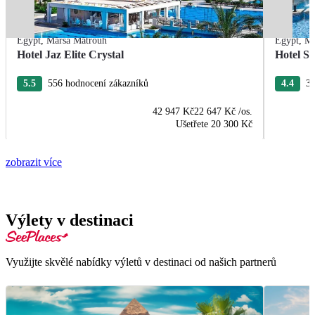
Egypt
,
Marsa Matrouh
Egypt
,
Ma
Hotel Jaz Elite Crystal
Hotel S
5.5
556 hodnocení zákazníků
4.4
30
42 947 Kč
22 647 Kč
/os.
Ušetřete
20 300 Kč
zobrazit více
Výlety v destinaci
Využijte skvělé nabídky výletů v destinaci od našich partnerů