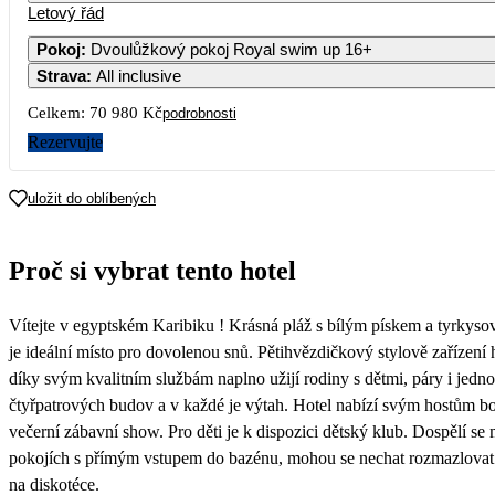
Letový řád
1
Pokoj
:
Dvoulůžkový pokoj Royal swim up 16+
Strava
:
All inclusive
3
4
5
6
7
8
Celkem:
70 980 Kč
podrobnosti
10
11
12
13
14
15
Rezervujte
17
18
19
20
21
22
uložit do oblíbených
35 490
24
25
26
27
28
29
Proč si vybrat tento hotel
31
Vítejte v egyptském Karibiku ! Krásná pláž s bílým pískem a tyrkys
je ideální místo pro dovolenou snů. Pětihvězdičkový stylově zařízení 
díky svým kvalitním službám naplno užijí rodiny s dětmi, páry i jednot
čtyřpatrových budov a v každé je výtah. Hotel nabízí svým hostům b
večerní zábavní show. Pro děti je k dispozici dětský klub. Dospělí 
pokojích s přímým vstupem do bazénu, mohou se nechat rozmazlovat 
na diskotéce.