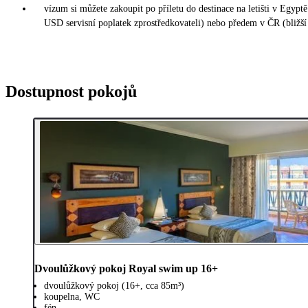
vízum si můžete zakoupit po příletu do destinace na letišti v Egy
USD servisní poplatek zprostředkovateli) nebo předem v ČR (bližší
Dostupnost pokojů
Dvoulůžkový pokoj Royal swim up 16+
dvoulůžkový pokoj (16+, cca 85m³)
koupelna, WC
fén