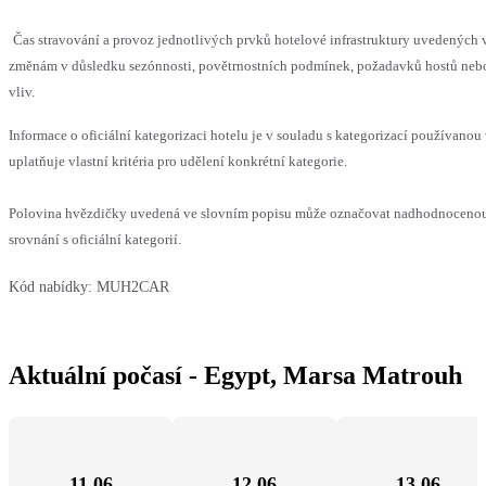
Čas stravování a provoz jednotlivých prvků hotelové infrastruktury uvedenýc
změnám v důsledku sezónnosti, povětrnostních podmínek, požadavků hostů nebo 
vliv.
Informace o oficiální kategorizaci hotelu je v souladu s kategorizací používanou
uplatňuje vlastní kritéria pro udělení konkrétní kategorie.
Polovina hvězdičky uvedená ve slovním popisu může označovat nadhodnoceno
srovnání s oficiální kategorií.
Kód nabídky:
MUH2CAR
Aktuální počasí - Egypt, Marsa Matrouh
11.06
12.06
13.06