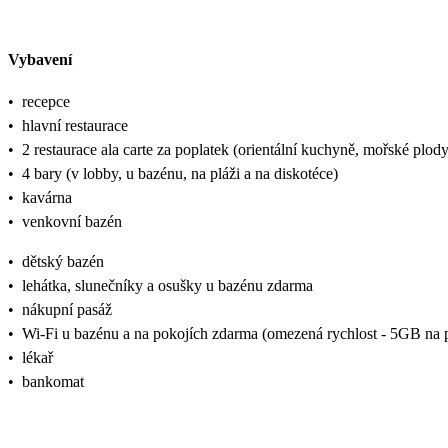
Vybavení
•
recepce
•
hlavní restaurace
•
2 restaurace ala carte za poplatek (orientální kuchyně, mořské plody
•
4 bary (v lobby, u bazénu, na pláži a na diskotéce)
•
kavárna
•
venkovní bazén
•
dětský bazén
•
lehátka, slunečníky a osušky u bazénu zdarma
•
nákupní pasáž
•
Wi-Fi u bazénu a na pokojích zdarma (omezená rychlost - 5GB na p
•
lékař
•
bankomat