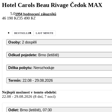
Hotel Carols Beau Rivage Čedok MAX
5.0
1954 hodnocení zákazníků
46 190 Kč
35 490 Kč
BESTSELLER
LAST MINUTE
Osoby
:
2 dospělí
Odkud pojedete
:
Brno (letiště)
Délka pobytu
:
Nerozhoduje
Termín
:
22.08 - 29.08.2026
Srpen 2026
Nejlepší možnost v tomto období:
22.08
-
29.08.2026
(8 dní, 7 nocí)
PO
ÚT
ST
ČT
PÁ
SO
Odlet
:
Brno (letiště), 07:30