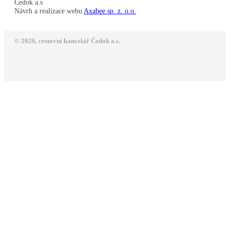
Čedok a.s
Návrh a realizace webu
Axabee sp. z. o.o.
© 2026, cestovní kancelář Čedok a.s.