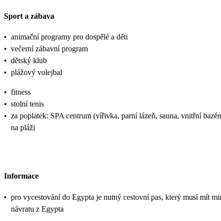
Sport a zábava
•
animační programy pro dospělé a děti
•
večerní zábavní program
•
dětský klub
•
plážový volejbal
•
fitness
•
stolní tenis
•
za poplatek: SPA centrum (vířivka, parní lázeň, sauna, vnitřní bazé
na pláži
Informace
•
pro vycestování do Egypta je nutný cestovní pas, který musí mít min
návratu z Egypta