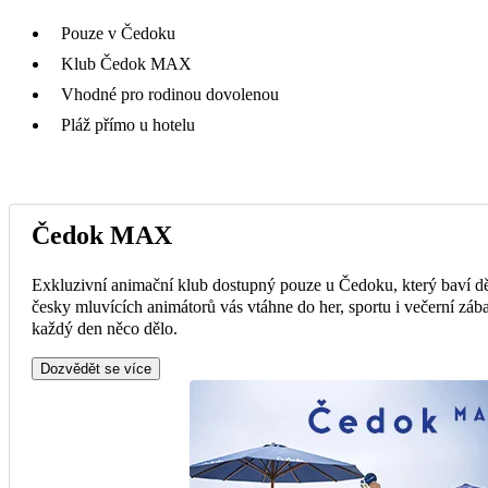
Pouze v Čedoku
Klub Čedok MAX
Vhodné pro rodinou dovolenou
Pláž přímo u hotelu
Čedok MAX
Exkluzivní animační klub dostupný pouze u Čedoku, který baví dě
česky mluvících animátorů vás vtáhne do her, sportu i večerní zába
každý den něco dělo.
Dozvědět se více