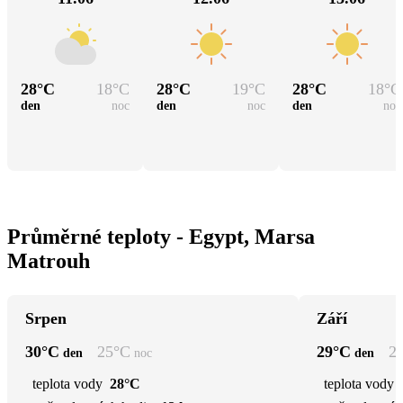
28
°C
18
°C
28
°C
19
°C
28
°C
18
°C
den
noc
den
noc
den
noc
Průměrné teploty - Egypt, Marsa
Matrouh
Srpen
Září
30
°C
25
°C
29
°C
2
den
noc
den
teplota vody
28°C
teplota vody