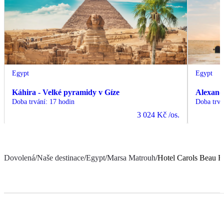
Egypt
Egypt
Káhira - Velké pyramidy v Gíze
Alexand
Doba trvání
:
17 hodin
Doba trvá
3 024 Kč
/os.
Dovolená
/
Naše destinace
/
Egypt
/
Marsa Matrouh
/
Hotel Carols Beau