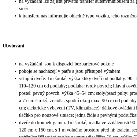
•
na vyžádání lze zajistit privátní transfer autem/minibusem za
směr
•
k transferu nás informujte ohledně typu vozíku, jeho rozměr
Ubytování
•
na vyžádání jsou k dispozici bezbariérové pokoje
•
pokoje se nacházejí v patře a jsou přístupné výtahem
•
vstupní dveře: 1m široké; výška kliky dveří od podlahy: 90–1
110–120 cm od podlahy; podlaha: tvrdý povrch; hlavní osvětl
postel: pevný povrch, výška 45–54 cm; stoly/psací pulty: pr
a 75 cm široký; zrcadla: spodní okraj max. 90 cm od podlahy
cm; elektrické vybavení (TV, klimatizace): dálkové ovládání k 
tlačítko pro nouzové situace; jedna židle s pevnými područk
•
dveře do koupelny: min. 1m široké, madla ve vzdálenosti 90–
120 cm x 150 cm, s 1 m volného prostoru před ní; toaletní s