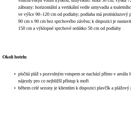
vnitřní/vnější vodní tryskou; umyvadlo: šířka 50 cm, výška
zábrany: horizontální a vertikální vedle umyvadla a toaletního
ve výšce 90–120 cm od podlahy; podlaha má protiskluzový 
90 cm x 90 cm bez sprchového závěsu; k dispozici je nastavi
150 cm a výklopné sprchové sedátko 50 cm od podlahy
Okolí hotelu
•
písčitá pláž s pozvolným vstupem se nachází přímo v areálu h
nájezdy pro co nejbližší přístup k moři
•
během celé sezony je klientům k dispozici plavčík a plážový 