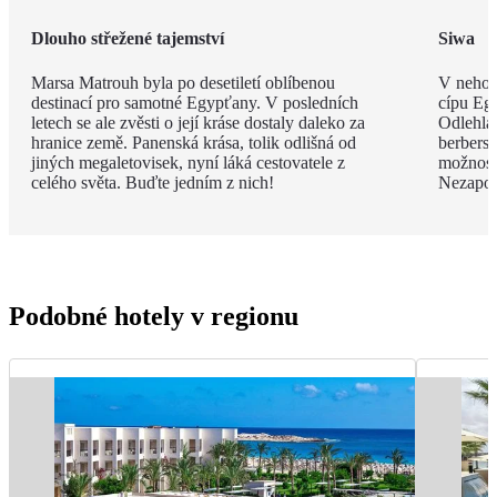
Dlouho střežené tajemství
Siwa
Marsa Matrouh byla po desetiletí oblíbenou
V nehos
destinací pro samotné Egypťany. V posledních
cípu Eg
letech se ale zvěsti o její kráse dostaly daleko za
Odlehlá
hranice země. Panenská krása, tolik odlišná od
berbersk
jiných megaletovisek, nyní láká cestovatele z
možnost
celého světa. Buďte jedním z nich!
Nezapom
Podobné hotely v regionu