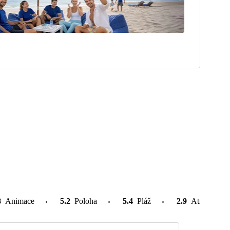
8
Animace
5.2
Poloha
5.4
Pláž
2.9
Atrakce v o