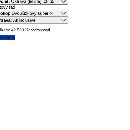
dlet
:
Ostrava (letiště), 08:55
tový řád
okoj
:
Dvoulůžkový superior
trava
:
All inclusive
lkem:
42 580 Kč
podrobnosti
zervujte