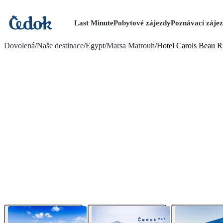
Last Minute
Pobytové zájezdy
Poznávací záje
více fotografií (51)
Dovolená
/
Naše destinace
/
Egypt
/
Marsa Matrouh
/
Hotel Carols Beau