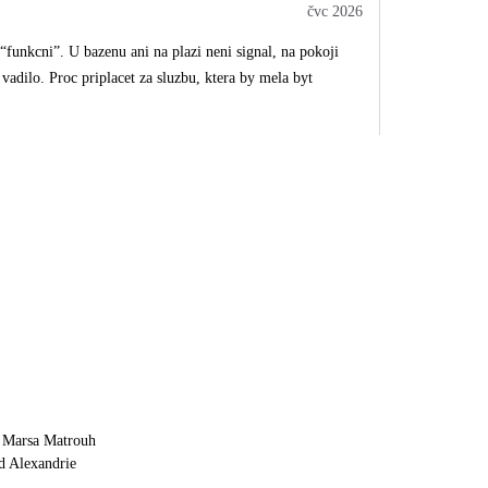
čvc 2026
 “funkcni”. U bazenu ani na plazi neni signal, na pokoji
vadilo. Proc priplacet za sluzbu, ktera by mela byt
 Marsa Matrouh
d Alexandrie