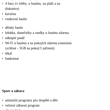
•
4 bary (v lobby, u bazénu, na pláži a na
diskotéce)
•
kavárna
•
venkovní bazén
•
dětský bazén
•
lehátka, slunečníky a osušky u bazénu zdarma
•
nákupní pasáž
•
Wi-Fi u bazénu a na pokojích zdarma (omezená
rychlost - 5GB na pokoj/3 zařízení)
•
lékař
•
bankomat
Sport a zábava
•
animační programy pro dospělé a děti
•
večerní zábavní program