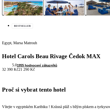
BESTSELLER
Egypt, Marsa Matrouh
Hotel Carols Beau Rivage Čedok MAX
5.0
1955 hodnocení zákazníků
32 390 Kč
21 290 Kč
Proč si vybrat tento hotel
Vítejte v egyptském Karibiku ! Krásná pláž s bílým pískem a tyrkyso