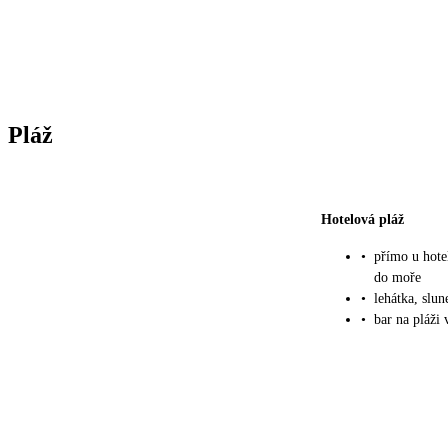
Pláž
Hotelová pláž
•
přímo u hote
do moře
•
lehátka, slu
•
bar na pláži 