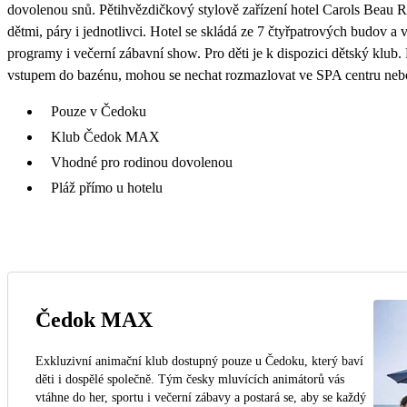
dovolenou snů. Pětihvězdičkový stylově zařízení hotel Carols Beau R
dětmi, páry i jednotlivci. Hotel se skládá ze 7 čtyřpatrových budov a
programy i večerní zábavní show. Pro děti je k dispozici dětský klu
vstupem do bazénu, mohou se nechat rozmazlovat ve SPA centru nebo 
Pouze v Čedoku
Klub Čedok MAX
Vhodné pro rodinou dovolenou
Pláž přímo u hotelu
Čedok MAX
Exkluzivní animační klub dostupný pouze u Čedoku, který baví
děti i dospělé společně. Tým česky mluvících animátorů vás
vtáhne do her, sportu i večerní zábavy a postará se, aby se každý