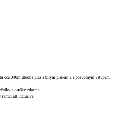
lu cca 340m dlouhá pláž s bílým pískem a s pozvolným vstupem
nečníky a osušky zdarma
v rámci all inclusive