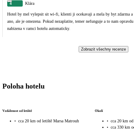
4
Klára
Hotel by mel vylepsit sit wi-fi, klienti ji ocekavaji a mela by byt zdarma a
ano, ale je omezena. Pokud nezaplatite, temer nefunguje a to nam opravdu 
nabizena v ramci hotelu automaticky.
Zobrazit všechny recenze
Poloha hotelu
Vzdálenost od letiště
Okolí
•
cca 20 km od letiště Marsa Matrouh
•
cca 20 km od
•
cca 330 km o