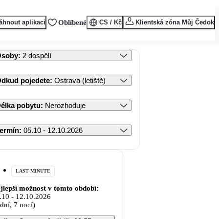
áhnout aplikaci
Oblíbené
CS / Kč
Klientská zóna Můj Čedok
Osoby
:
2 dospělí
dkud pojedete
:
Ostrava (letiště)
élka pobytu
:
Nerozhoduje
ermín
:
05.10 - 12.10.2026
LAST MINUTE
jlepší možnost v tomto období:
.10
-
12.10.2026
 dní, 7 nocí)