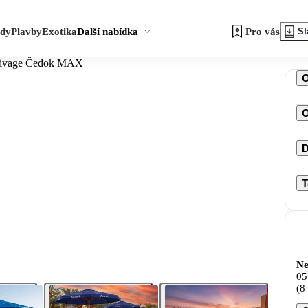
zdy
Plavby
Exotika
Další nabídka
Pro vás
St
 Rivage Čedok MAX
O
D
T
Ne
05
(8