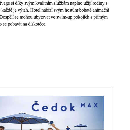
ivage si díky svým kvalitním službám naplno užijí rodiny s
 v každé je výtah. Hotel nabízí svým hostům bohaté animační
b. Dospělí se mohou ubytovat ve swim-up pokojích s přímým
se pobavit na diskotéce.