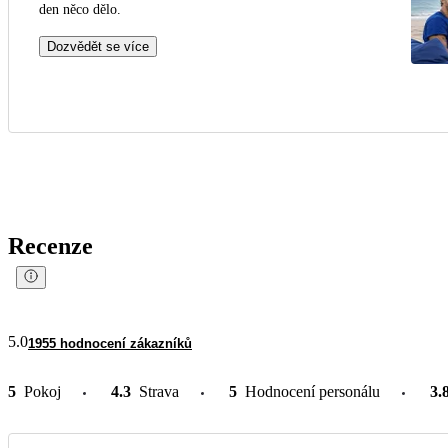
den něco dělo.
Dozvědět se více
Recenze
5.0
1955 hodnocení zákazníků
5
Pokoj
4.3
Strava
5
Hodnocení personálu
3.