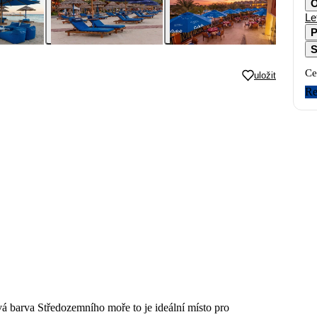
O
Le
P
S
Ce
uložit
Re
vá barva Středozemního moře to je ideální místo pro