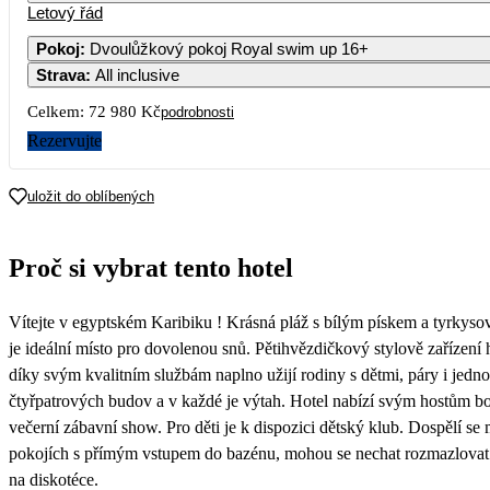
Letový řád
1
Pokoj
:
Dvoulůžkový pokoj Royal swim up 16+
Strava
:
All inclusive
3
4
5
6
7
8
Celkem:
72 980 Kč
podrobnosti
10
11
12
13
14
15
Rezervujte
17
18
19
20
21
22
uložit do oblíbených
36 490
37 090
32 59
24
25
26
27
28
29
Proč si vybrat tento hotel
31
Vítejte v egyptském Karibiku ! Krásná pláž s bílým pískem a tyrkys
je ideální místo pro dovolenou snů. Pětihvězdičkový stylově zařízení 
díky svým kvalitním službám naplno užijí rodiny s dětmi, páry i jednot
čtyřpatrových budov a v každé je výtah. Hotel nabízí svým hostům b
večerní zábavní show. Pro děti je k dispozici dětský klub. Dospělí 
pokojích s přímým vstupem do bazénu, mohou se nechat rozmazlovat 
na diskotéce.