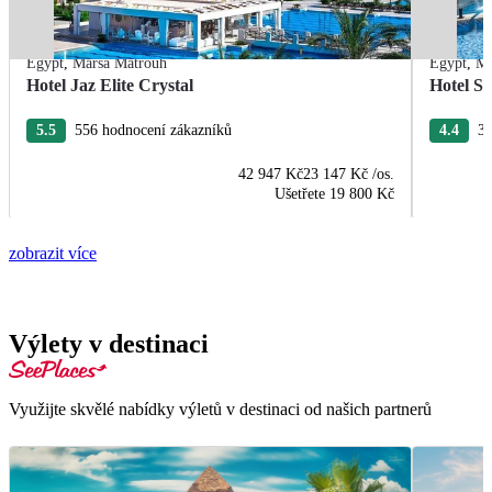
Egypt
,
Marsa Matrouh
Egypt
,
Ma
Hotel Jaz Elite Crystal
Hotel S
5.5
556 hodnocení zákazníků
4.4
30
42 947 Kč
23 147 Kč
/os.
Ušetřete
19 800 Kč
zobrazit více
Výlety v destinaci
Využijte skvělé nabídky výletů v destinaci od našich partnerů