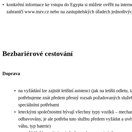
•
konkrétní informace ke vstupu do Egypta si můžete ověřit na intern
zahraničí www.mzv.cz nebo na zastupitelských úřadech jednotlivýc
Bezbariérové cestování
Doprava
•
na vyžádání lze zajistit letištní asistenci (jak na letišti odletu, t
potřebujeme znát předem přesný rozsah požadovaných služeb 
speciálními potřebami
•
leteckými společnostmi bývají všechny typy vozíků – mechani
odbavovány, je ale potřeba tuto službu předem vyžádat a uvés
váhu, typ baterie)