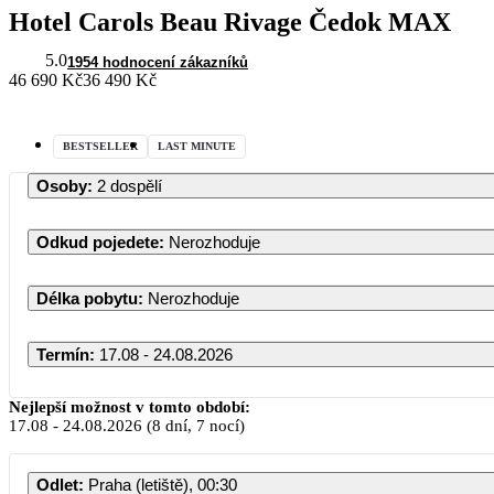
Hotel Carols Beau Rivage Čedok MAX
5.0
1954 hodnocení zákazníků
46 690 Kč
36 490 Kč
BESTSELLER
LAST MINUTE
Osoby
:
2 dospělí
Odkud pojedete
:
Nerozhoduje
Délka pobytu
:
Nerozhoduje
Termín
:
17.08 - 24.08.2026
Srpen 2026
Nejlepší možnost v tomto období:
17.08
-
24.08.2026
(8 dní, 7 nocí)
PO
ÚT
ST
ČT
PÁ
SO
Odlet
:
Praha (letiště), 00:30