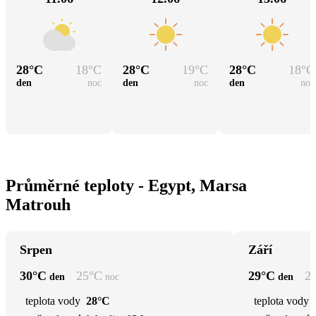
28
°C
18
°C
28
°C
19
°C
28
°C
18
°C
den
noc
den
noc
den
noc
Průměrné teploty - Egypt, Marsa
Matrouh
Srpen
Září
30
°C
25
°C
29
°C
2
den
noc
den
teplota vody
28°C
teplota vody