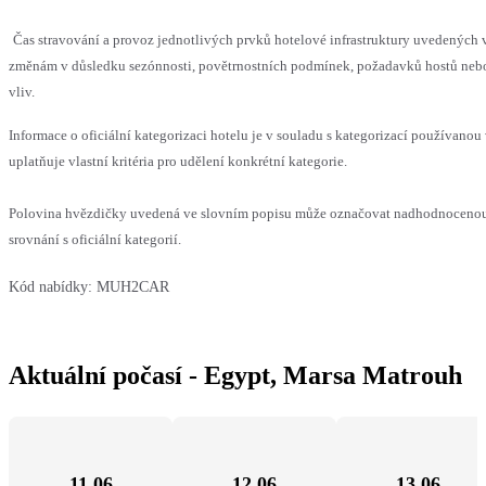
Čas stravování a provoz jednotlivých prvků hotelové infrastruktury uvedenýc
změnám v důsledku sezónnosti, povětrnostních podmínek, požadavků hostů nebo 
vliv.
Informace o oficiální kategorizaci hotelu je v souladu s kategorizací používanou
uplatňuje vlastní kritéria pro udělení konkrétní kategorie.
Polovina hvězdičky uvedená ve slovním popisu může označovat nadhodnoceno
srovnání s oficiální kategorií.
Kód nabídky:
MUH2CAR
Aktuální počasí - Egypt, Marsa Matrouh
11.06
12.06
13.06