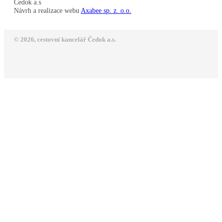
Čedok a.s
Návrh a realizace webu
Axabee sp. z. o.o.
© 2026, cestovní kancelář Čedok a.s.