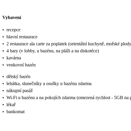
Vybavení
•
recepce
•
hlavní restaurace
•
2 restaurace ala carte za poplatek (orientální kuchyně, mořské plody
•
4 bary (v lobby, u bazénu, na pláži a na diskotéce)
•
kavárna
•
venkovní bazén
•
dětský bazén
•
lehátka, slunečníky a osušky u bazénu zdarma
•
nákupní pasáž
•
Wi-Fi u bazénu a na pokojích zdarma (omezená rychlost - 5GB na p
•
lékař
•
bankomat