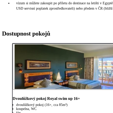
vízum si můžete zakoupit po příletu do destinace na letišti v Egy
USD servisní poplatek zprostředkovateli) nebo předem v ČR (bližší
Dostupnost pokojů
Dvoulůžkový pokoj Royal swim up 16+
dvoulůžkový pokoj (16+, cca 85m³)
koupelna, WC
fén