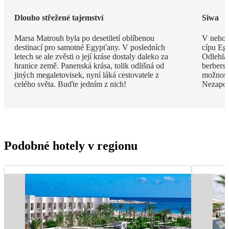
Dlouho střežené tajemství
Siwa
Marsa Matrouh byla po desetiletí oblíbenou
V nehos
destinací pro samotné Egypťany. V posledních
cípu Eg
letech se ale zvěsti o její kráse dostaly daleko za
Odlehlá
hranice země. Panenská krása, tolik odlišná od
berbersk
jiných megaletovisek, nyní láká cestovatele z
možnost
celého světa. Buďte jedním z nich!
Nezapom
Podobné hotely v regionu