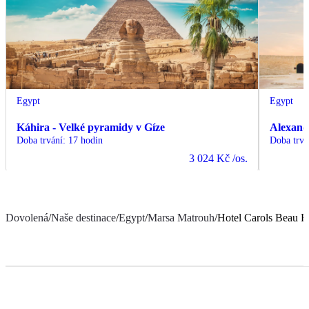
Egypt
Egypt
Káhira - Velké pyramidy v Gíze
Alexand
Doba trvání
:
17 hodin
Doba trvá
3 024 Kč
/os.
Dovolená
/
Naše destinace
/
Egypt
/
Marsa Matrouh
/
Hotel Carols Beau