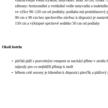
vnitřní/vnější vodní tryskou; umyvadlo: šířka 50 cm, výška
zábrany: horizontální a vertikální vedle umyvadla a toaletního
ve výšce 90–120 cm od podlahy; podlaha má protiskluzový 
90 cm x 90 cm bez sprchového závěsu; k dispozici je nastavi
150 cm a výklopné sprchové sedátko 50 cm od podlahy
Okolí hotelu
•
písčitá pláž s pozvolným vstupem se nachází přímo v areálu h
nájezdy pro co nejbližší přístup k moři
•
během celé sezony je klientům k dispozici plavčík a plážový 