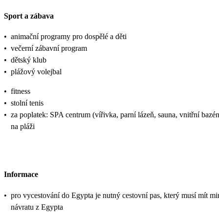
Sport a zábava
•
animační programy pro dospělé a děti
•
večerní zábavní program
•
dětský klub
•
plážový volejbal
•
fitness
•
stolní tenis
•
za poplatek: SPA centrum (vířivka, parní lázeň, sauna, vnitřní bazé
na pláži
Informace
•
pro vycestování do Egypta je nutný cestovní pas, který musí mít min
návratu z Egypta