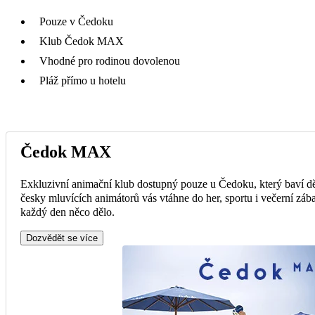
Pouze v Čedoku
Klub Čedok MAX
Vhodné pro rodinou dovolenou
Pláž přímo u hotelu
Čedok MAX
Exkluzivní animační klub dostupný pouze u Čedoku, který baví dě
česky mluvících animátorů vás vtáhne do her, sportu i večerní zába
každý den něco dělo.
Dozvědět se více