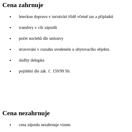
Cena zahrnuje
leteckou dopravu v turistické třídě včetně tax a příplatků
transfery v cíli zájezdů
počet noclehů dle smlouvy
stravování v rozsahu uvedeném u ubytovacího objektu
služby delegáta
pojištění dle zák. č. 159/99 Sb.
Cena nezahrnuje
cena zájezdu nezahrnuje vízum