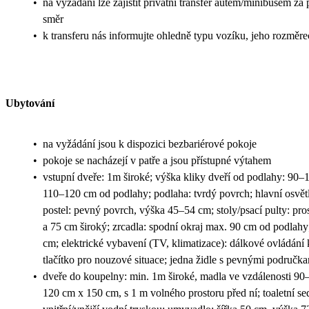
•
na vyžádání lze zajistit privátní transfer autem/minibusem za
směr
•
k transferu nás informujte ohledně typu vozíku, jeho rozměr
Ubytování
•
na vyžádání jsou k dispozici bezbariérové pokoje
•
pokoje se nacházejí v patře a jsou přístupné výtahem
•
vstupní dveře: 1m široké; výška kliky dveří od podlahy: 90–1
110–120 cm od podlahy; podlaha: tvrdý povrch; hlavní osvětl
postel: pevný povrch, výška 45–54 cm; stoly/psací pulty: pr
a 75 cm široký; zrcadla: spodní okraj max. 90 cm od podlahy
cm; elektrické vybavení (TV, klimatizace): dálkové ovládání k 
tlačítko pro nouzové situace; jedna židle s pevnými područk
•
dveře do koupelny: min. 1m široké, madla ve vzdálenosti 90–
120 cm x 150 cm, s 1 m volného prostoru před ní; toaletní s