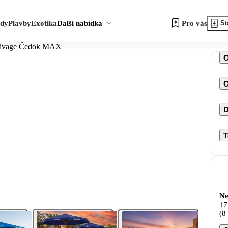
zdy
Plavby
Exotika
Další nabídka
Pro vás
St
 Rivage Čedok MAX
O
D
T
Ne
17
(8