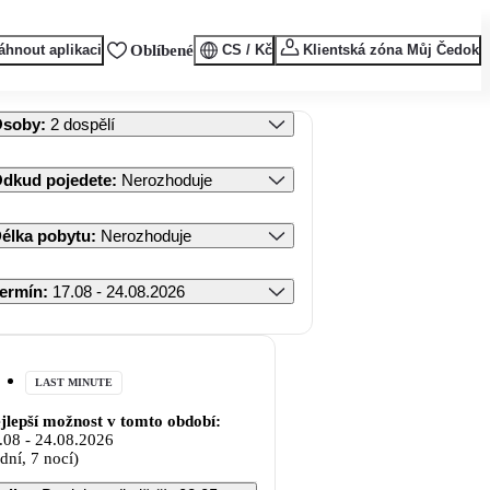
áhnout aplikaci
Oblíbené
CS / Kč
Klientská zóna Můj Čedok
Osoby
:
2 dospělí
dkud pojedete
:
Nerozhoduje
élka pobytu
:
Nerozhoduje
ermín
:
17.08 - 24.08.2026
LAST MINUTE
jlepší možnost v tomto období:
.08
-
24.08.2026
 dní, 7 nocí)