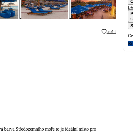
O
Le
P
s
S
uložit
Ce
Re
vá barva Středozemního moře to je ideální místo pro