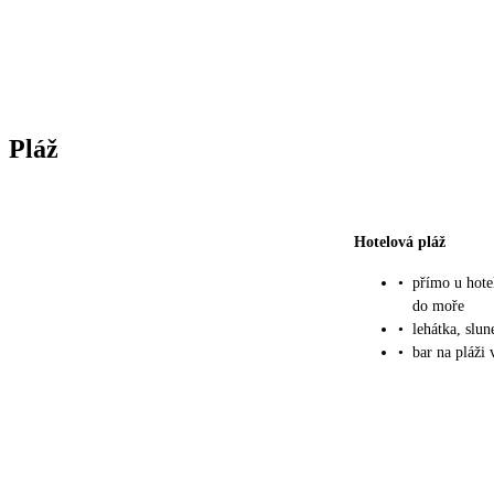
Pláž
Hotelová pláž
•
přímo u hote
do moře
•
lehátka, slu
•
bar na pláži 