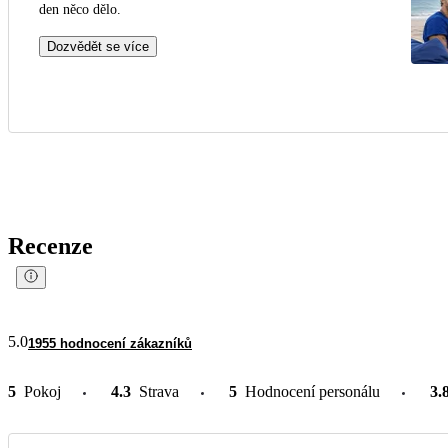
den něco dělo.
Dozvědět se více
Recenze
5.0
1955 hodnocení zákazníků
5
Pokoj
4.3
Strava
5
Hodnocení personálu
3.