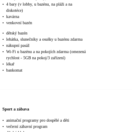
•
4 bary (v lobby, u bazénu, na pláži a na
diskotéce)
•
kavárna
•
venkovní bazén
•
dětský bazén
•
lehátka, slunečníky a osušky u bazénu zdarma
•
nákupní pasáž
•
Wi-Fi u bazénu a na pokojích zdarma (omezená
rychlost - 5GB na pokoj/3 zařízení)
•
lékař
•
bankomat
Sport a zábava
•
animační programy pro dospělé a děti
•
večerní zábavní program