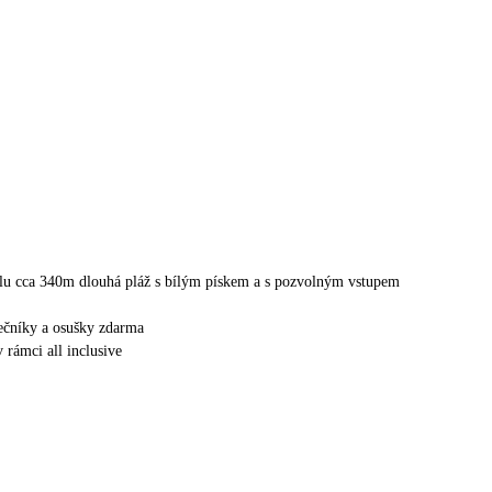
lu cca 340m dlouhá pláž s bílým pískem a s pozvolným vstupem
nečníky a osušky zdarma
v rámci all inclusive