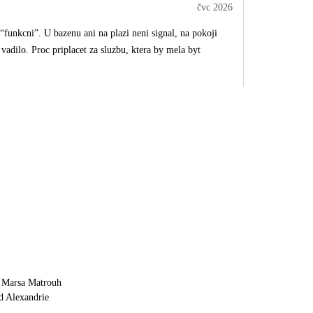
čvc 2026
 “funkcni”. U bazenu ani na plazi neni signal, na pokoji
vadilo. Proc priplacet za sluzbu, ktera by mela byt
 Marsa Matrouh
d Alexandrie