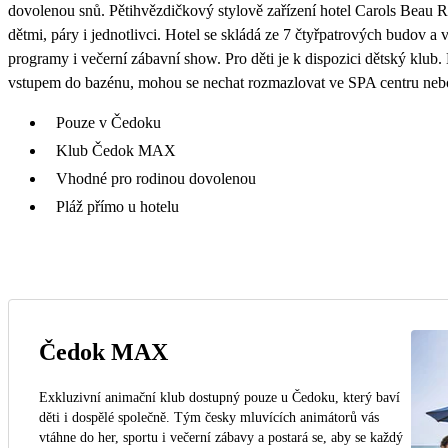
dovolenou snů. Pětihvězdičkový stylově zařízení hotel Carols Beau R
dětmi, páry i jednotlivci. Hotel se skládá ze 7 čtyřpatrových budov a
programy i večerní zábavní show. Pro děti je k dispozici dětský klu
vstupem do bazénu, mohou se nechat rozmazlovat ve SPA centru nebo 
Pouze v Čedoku
Klub Čedok MAX
Vhodné pro rodinou dovolenou
Pláž přímo u hotelu
Čedok MAX
Exkluzivní animační klub dostupný pouze u Čedoku, který baví
děti i dospělé společně. Tým česky mluvících animátorů vás
vtáhne do her, sportu i večerní zábavy a postará se, aby se každý