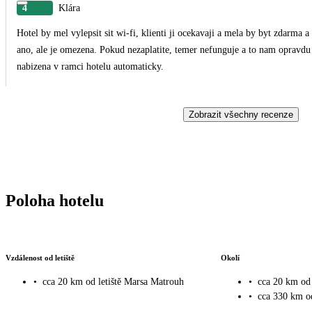
4
Klára
Hotel by mel vylepsit sit wi-fi, klienti ji ocekavaji a mela by byt zdarma a
ano, ale je omezena. Pokud nezaplatite, temer nefunguje a to nam opravdu 
nabizena v ramci hotelu automaticky.
Zobrazit všechny recenze
Poloha hotelu
Vzdálenost od letiště
Okolí
•
cca 20 km od letiště Marsa Matrouh
•
cca 20 km od
•
cca 330 km o