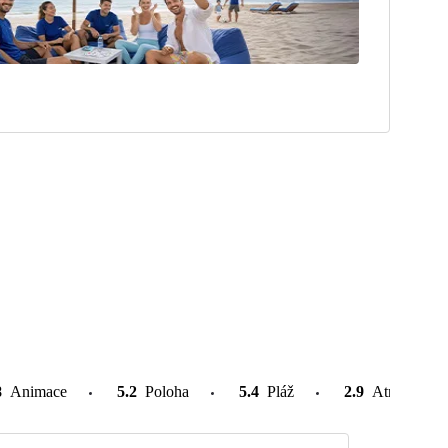
8
Animace
5.2
Poloha
5.4
Pláž
2.9
Atrakce v o