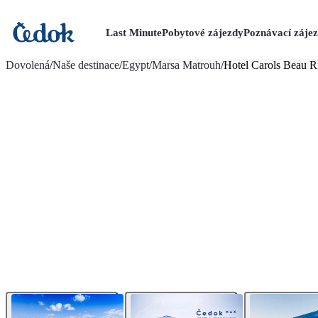
Last Minute
Pobytové zájezdy
Poznávací záje
více fotografií (51)
Dovolená
/
Naše destinace
/
Egypt
/
Marsa Matrouh
/
Hotel Carols Beau