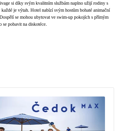
ivage si díky svým kvalitním službám naplno užijí rodiny s
 v každé je výtah. Hotel nabízí svým hostům bohaté animační
b. Dospělí se mohou ubytovat ve swim-up pokojích s přímým
se pobavit na diskotéce.