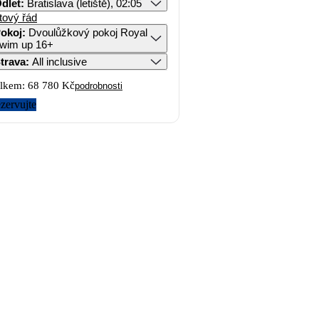
dlet
:
Bratislava (letiště), 02:05
tový řád
okoj
:
Dvoulůžkový pokoj Royal
wim up 16+
trava
:
All inclusive
lkem:
68 780 Kč
podrobnosti
zervujte