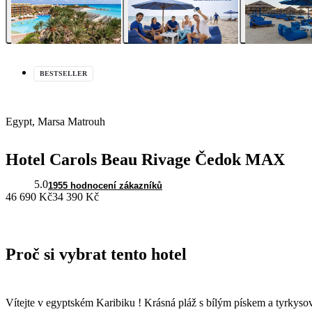
BESTSELLER
Egypt, Marsa Matrouh
Hotel Carols Beau Rivage Čedok MAX
5.0
1955 hodnocení zákazníků
46 690 Kč
34 390 Kč
Proč si vybrat tento hotel
Vítejte v egyptském Karibiku ! Krásná pláž s bílým pískem a tyrkyso