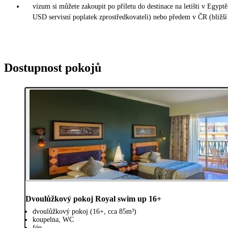
vízum si můžete zakoupit po příletu do destinace na letišti v Egy
USD servisní poplatek zprostředkovateli) nebo předem v ČR (bližší
Dostupnost pokojů
Dvoulůžkový pokoj Royal swim up 16+
dvoulůžkový pokoj (16+, cca 85m³)
koupelna, WC
fén