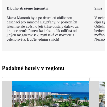
Dlouho střežené tajemství
Siwa
Marsa Matrouh byla po desetiletí oblíbenou
V nehos
destinací pro samotné Egypťany. V posledních
cípu Eg
letech se ale zvěsti o její kráse dostaly daleko za
Odlehlá
hranice země. Panenská krása, tolik odlišná od
berbersk
jiných megaletovisek, nyní láká cestovatele z
možnost
celého světa. Buďte jedním z nich!
Nezapom
Podobné hotely v regionu