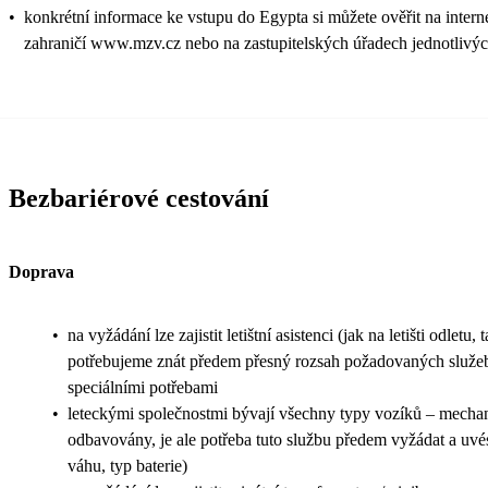
•
konkrétní informace ke vstupu do Egypta si můžete ověřit na intern
zahraničí www.mzv.cz nebo na zastupitelských úřadech jednotlivýc
Bezbariérové cestování
Doprava
•
na vyžádání lze zajistit letištní asistenci (jak na letišti odletu, t
potřebujeme znát předem přesný rozsah požadovaných služeb 
speciálními potřebami
•
leteckými společnostmi bývají všechny typy vozíků – mechani
odbavovány, je ale potřeba tuto službu předem vyžádat a uvés
váhu, typ baterie)