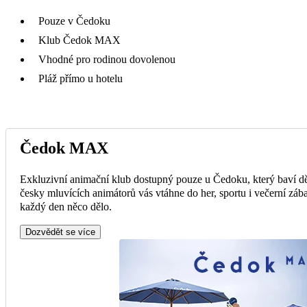
Pouze v Čedoku
Klub Čedok MAX
Vhodné pro rodinou dovolenou
Pláž přímo u hotelu
Čedok MAX
Exkluzivní animační klub dostupný pouze u Čedoku, který baví dě
česky mluvících animátorů vás vtáhne do her, sportu i večerní zába
každý den něco dělo.
Dozvědět se více