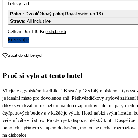
Letový řád
1
Pokoj
:
Dvoulůžkový pokoj Royal swim up 16+
Strava
:
All inclusive
3
4
5
6
7
8
Celkem:
65 180 Kč
podrobnosti
10
11
12
13
14
15
Rezervujte
17
18
19
20
21
22
uložit do oblíbených
32 590
37 090
33 99
24
25
26
27
28
29
Proč si vybrat tento hotel
31
Vítejte v egyptském Karibiku ! Krásná pláž s bílým pískem a tyrkys
je ideální místo pro dovolenou snů. Pětihvězdičkový stylově zařízení 
díky svým kvalitním službám naplno užijí rodiny s dětmi, páry i jednot
čtyřpatrových budov a v každé je výtah. Hotel nabízí svým hostům b
večerní zábavní show. Pro děti je k dispozici dětský klub. Dospělí 
pokojích s přímým vstupem do bazénu, mohou se nechat rozmazlovat 
na diskotéce.