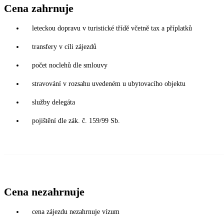
Cena zahrnuje
leteckou dopravu v turistické třídě včetně tax a příplatků
transfery v cíli zájezdů
počet noclehů dle smlouvy
stravování v rozsahu uvedeném u ubytovacího objektu
služby delegáta
pojištění dle zák. č. 159/99 Sb.
Cena nezahrnuje
cena zájezdu nezahrnuje vízum