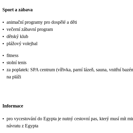
Sport a zábava
•
animační programy pro dospělé a děti
•
večerní zábavní program
•
dětský klub
•
plážový volejbal
•
fitness
•
stolní tenis
•
za poplatek: SPA centrum (vířivka, parní lázeň, sauna, vnitřní bazé
na pláži
Informace
•
pro vycestování do Egypta je nutný cestovní pas, který musí mít min
návratu z Egypta