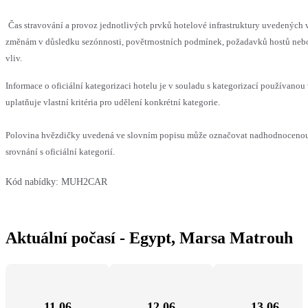
Čas stravování a provoz jednotlivých prvků hotelové infrastruktury uvedenýc
změnám v důsledku sezónnosti, povětrnostních podmínek, požadavků hostů nebo 
vliv.
Informace o oficiální kategorizaci hotelu je v souladu s kategorizací používanou
uplatňuje vlastní kritéria pro udělení konkrétní kategorie.
Polovina hvězdičky uvedená ve slovním popisu může označovat nadhodnoceno
srovnání s oficiální kategorií.
Kód nabídky:
MUH2CAR
Aktuální počasí - Egypt, Marsa Matrouh
11.06
12.06
13.06