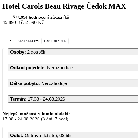
Hotel Carols Beau Rivage Čedok MAX
5.0
1954 hodnocení zákazníků
45 890 Kč
32 590 Kč
BESTSELLER
LAST MINUTE
Osoby
:
2 dospělí
Odkud pojedete
:
Nerozhoduje
Délka pobytu
:
Nerozhoduje
Termín
:
17.08 - 24.08.2026
Srpen 2026
Nejlepší možnost v tomto období:
17.08
-
24.08.2026
(8 dní, 7 nocí)
PO
ÚT
ST
ČT
PÁ
SO
Odlet
:
Ostrava (letiště), 08:55