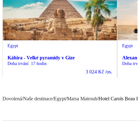
Egypt
Egypt
Káhira - Velké pyramidy v Gíze
Alexand
Doba trvání
:
17 hodin
Doba trvá
3 024 Kč
/os.
Dovolená
/
Naše destinace
/
Egypt
/
Marsa Matrouh
/
Hotel Carols Beau