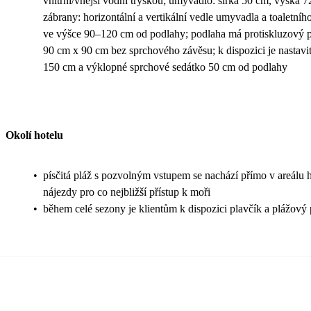
vnitřní/vnější vodní tryskou; umyvadlo: šířka 50 cm, výška
zábrany: horizontální a vertikální vedle umyvadla a toaletního
ve výšce 90–120 cm od podlahy; podlaha má protiskluzový 
90 cm x 90 cm bez sprchového závěsu; k dispozici je nastavi
150 cm a výklopné sprchové sedátko 50 cm od podlahy
Okolí hotelu
•
písčitá pláž s pozvolným vstupem se nachází přímo v areálu h
nájezdy pro co nejbližší přístup k moři
•
během celé sezony je klientům k dispozici plavčík a plážový 