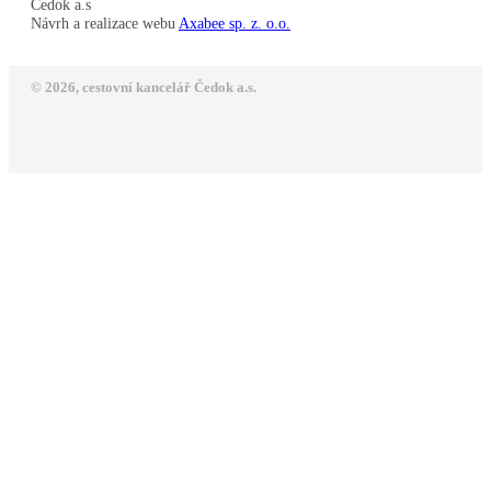
Čedok a.s
Návrh a realizace webu
Axabee sp. z. o.o.
© 2026, cestovní kancelář Čedok a.s.