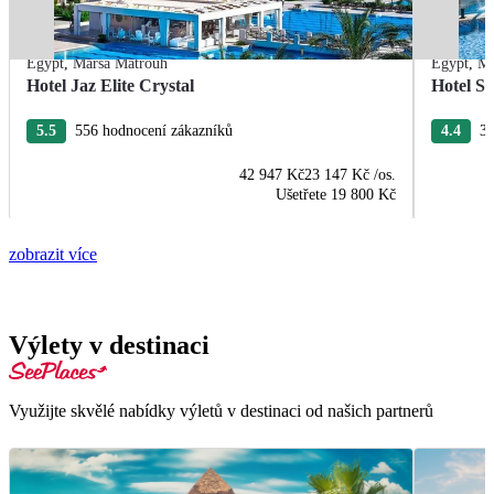
Egypt
,
Marsa Matrouh
Egypt
,
Ma
Hotel Jaz Elite Crystal
Hotel S
5.5
556 hodnocení zákazníků
4.4
30
42 947 Kč
23 147 Kč
/os.
Ušetřete
19 800 Kč
zobrazit více
Výlety v destinaci
Využijte skvělé nabídky výletů v destinaci od našich partnerů