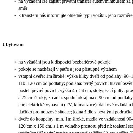
•
na vyžádání lze zajistit privátní transfer autem/minibusem za
směr
•
k transferu nás informujte ohledně typu vozíku, jeho rozměr
Ubytování
•
na vyžádání jsou k dispozici bezbariérové pokoje
•
pokoje se nacházejí v patře a jsou přístupné výtahem
•
vstupní dveře: 1m široké; výška kliky dveří od podlahy: 90–1
110–120 cm od podlahy; podlaha: tvrdý povrch; hlavní osvětl
postel: pevný povrch, výška 45–54 cm; stoly/psací pulty: pr
a 75 cm široký; zrcadla: spodní okraj max. 90 cm od podlahy
cm; elektrické vybavení (TV, klimatizace): dálkové ovládání k 
tlačítko pro nouzové situace; jedna židle s pevnými područk
•
dveře do koupelny: min. 1m široké, madla ve vzdálenosti 90–
120 cm x 150 cm, s 1 m volného prostoru před ní; toaletní s