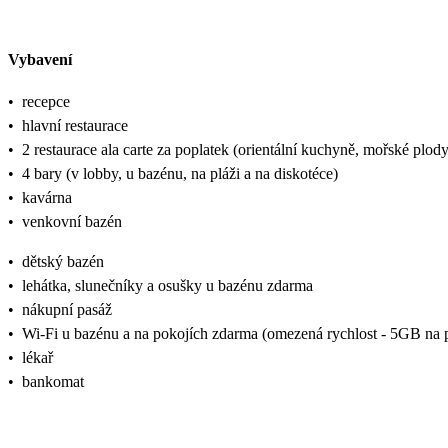
Vybavení
•
recepce
•
hlavní restaurace
•
2 restaurace ala carte za poplatek (orientální kuchyně, mořské plody
•
4 bary (v lobby, u bazénu, na pláži a na diskotéce)
•
kavárna
•
venkovní bazén
•
dětský bazén
•
lehátka, slunečníky a osušky u bazénu zdarma
•
nákupní pasáž
•
Wi-Fi u bazénu a na pokojích zdarma (omezená rychlost - 5GB na p
•
lékař
•
bankomat