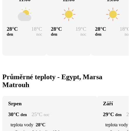
28
°C
18
°C
28
°C
19
°C
28
°C
18
°C
den
noc
den
noc
den
noc
Průměrné teploty - Egypt, Marsa
Matrouh
Srpen
Září
30
°C
25
°C
29
°C
2
den
noc
den
teplota vody
28°C
teplota vody